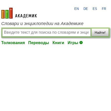
EN
DE
ES
FR
academic.ru
Словари и энциклопедии на Академике
Найти!
Толкования
Переводы
Книги
Игры ⚽