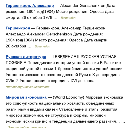
Гершенкрон, Александр
— Alexander Gerschenkron Дата
рождения: 1904 год(1904) Место рождения: Одесса Дата
смерти: 26 октября 1978 …
Википедия
Гершенкрон
— Гершенкрон, Александр Гершенкрон,
Александр Alexander Gerschenkron Дата рождения:
1904 год(1904) Место рождения: Одесса Дата смерти:
26 октября …
Википедия
Русская литература
— I.ВВЕДЕНИЕ II.РУССКАЯ УСТНАЯ
ПОЭЗИЯ А.Периодизация истории устной поэзии Б.Развитие
старинной устной поэзии 1.Древнейшие истоки устной поэзии.
Устнопоэтическое творчество древней Руси с X до середины
XVIв. 2.Устная поэзия с середины XVI до конца… …
Литературная энциклопедия
Мировая экономика
— (World Economy) Мировая экономика
это совокупность национальных хозяйств, объединенных
различными видами связей Становление и этапы развития
мировой экономики, ее структура и формы, мировой
экономический кризис и тенденции дальнейшего развития… …
Энциклопедия инвестора