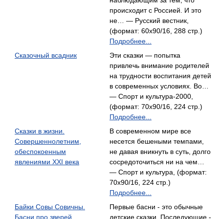
наблюдающим за тем, что
происходит с Россией. И это
не… — Русский вестник,
(формат: 60x90/16, 288 стр.)
Подробнее...
Сказочный всадник
Эти сказки — попытка
привлечь внимание родителей
на трудности воспитания детей
в современных условиях. Во…
— Спорт и культура-2000,
(формат: 70x90/16, 224 стр.)
Подробнее...
Сказки в жизни.
В современном мире все
Совершеннолетним,
несется бешеными темпами,
обеспокоенным
не давая вникнуть в суть, долго
явлениями XXI века
сосредоточиться ни на чем…
— Спорт и культура, (формат:
70x90/16, 224 стр.)
Подробнее...
Байки Совы Совичны.
Первые басни - это обычные
Басни про зверей
детские сказки. Последующие -