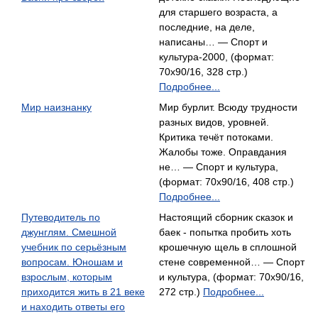
для старшего возраста, а
последние, на деле,
написаны… — Спорт и
культура-2000, (формат:
70x90/16, 328 стр.)
Подробнее...
Мир наизнанку
Мир бурлит. Всюду трудности
разных видов, уровней.
Критика течёт потоками.
Жалобы тоже. Оправдания
не… — Спорт и культура,
(формат: 70x90/16, 408 стр.)
Подробнее...
Путеводитель по
Настоящий сборник сказок и
джунглям. Смешной
баек - попытка пробить хоть
учебник по серьёзным
крошечную щель в сплошной
вопросам. Юношам и
стене современной… — Спорт
взрослым, которым
и культура, (формат: 70x90/16,
приходится жить в 21 веке
272 стр.)
Подробнее...
и находить ответы его