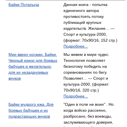
Байки Потапыча
Данная книга - попытка
единичного автора
противостоять потоку
публикаций крупных
издательств. Желание… —
Спорт и культура-2000,
(формат: 70x90/16, 152 стр.)
Подробнее...
Мир вверх ногами. Байки.
Мы живем в мире чудес.
Черный юмор для боевых
Технология позволяет
бабушек и желательно,
безногому победить на
для их незадачливых
соревнованиях по бегу.
внуков
Позволяет… — Спорт и
культура-2000, (формат:
70x90/16, 320 стр.)
Подробнее...
Байки мудрого ежа. Для
"Один в поле не воин" . Но
боевых бабушек и их
когда войско рассеяно,
подрастающих внуков
разбросано, без воеводы,
заслуживающего доверия,