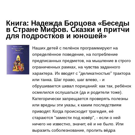
Книга:
Надежда Борцова «Беседы
в Стране Мифов. Сказки и притчи
для подростков и юношей»
Наших детей с пелёнок программируют на
определённое поведение, на потребление
предписанных предметов, на мышление в строго
ограниченных рамках, на чувства заданного
характера. Их вводят с "деликатностью" трактора
или танка. Шаг право, шаг влево, - и
обрушивается шквал порицаний: как так, ребёнок
осмелился ослушаться (да и родители тоже).
Категорически запрещается проверять полезны
или вредны эти указы, к каким последствиям
приводят. Когда происходит трагедия, её
стараются "замести под ковёр", - если о ней
ничего не известно, значит, её и не было. Или
выразить соболезнование, пролить вёдра