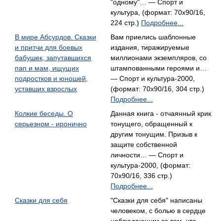
"одному"… — Спорт и
культура, (формат: 70x90/16,
224 стр.)
Подробнее...
В мире Абсурдов. Сказки
Вам приелись шаблонные
и притчи для боевых
издания, тиражируемые
бабушек, запутавшихся
миллионами экземпляров, со
пап и мам, ищущих
штампованными героями и…
подростков и юношей,
— Спорт и культура-2000,
уставших взрослых
(формат: 70x90/16, 304 стр.)
Подробнее...
Колкие беседы. О
Данная книга - отчаянный крик
серьезном - иронично
тонущего, обращенный к
другим тонущим. Призыв к
защите собственной
личности… — Спорт и
культура-2000, (формат:
70x90/16, 336 стр.)
Подробнее...
Сказки для себя
"Сказки для себя" написаны
человеком, с болью в сердце