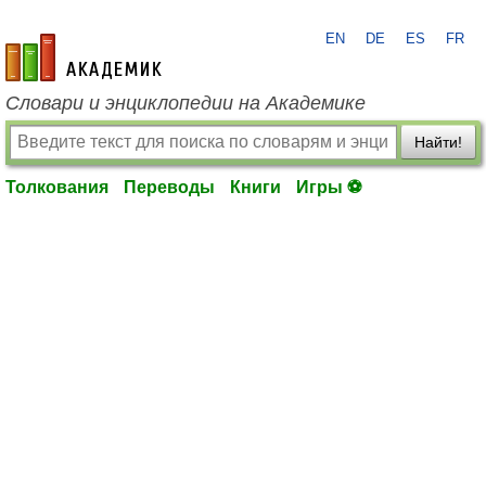
EN
DE
ES
FR
academic.ru
Словари и энциклопедии на Академике
Найти!
Толкования
Переводы
Книги
Игры ⚽