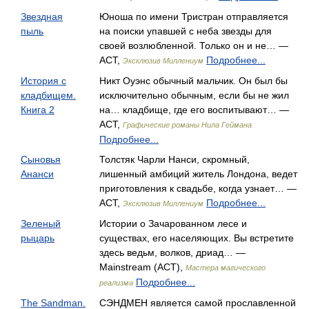
Звездная
Юноша по имени Тристран отправляется
пыль
на поиски упавшей с неба звезды для
своей возлюбленной. Только он и не… —
АСТ,
Подробнее...
Эксклюзив Миллениум
История с
Никт Оуэнс обычный мальчик. Он был бы
кладбищем.
исключительно обычным, если бы не жил
Книга 2
на… кладбище, где его воспитывают… —
АСТ,
Графические романы Нила Геймана
Подробнее...
Сыновья
Толстяк Чарли Нанси, скромный,
Ананси
лишенный амбиций житель Лондона, ведет
приготовления к свадьбе, когда узнает… —
АСТ,
Подробнее...
Эксклюзив Миллениум
Зеленый
Истории о Зачарованном лесе и
рыцарь
существах, его населяющих. Вы встретите
здесь ведьм, волков, дриад… —
Mainstream (АСТ),
Мастера магического
Подробнее...
реализма
The Sandman.
СЭНДМЕН является самой прославленной