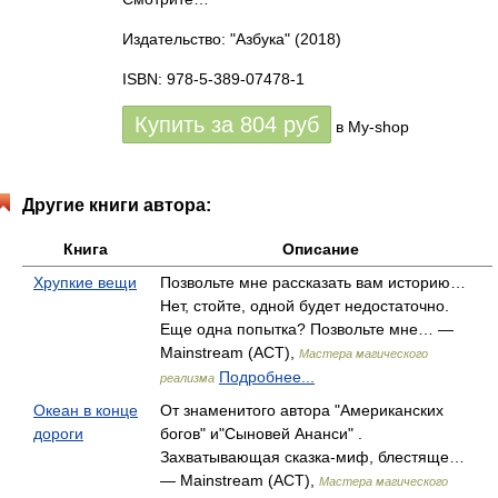
Издательство: "Азбука"
(2018)
ISBN: 978-5-389-07478-1
Купить за
804
руб
в My-shop
Другие книги автора:
Книга
Описание
Хрупкие вещи
Позвольте мне рассказать вам историю…
Нет, стойте, одной будет недостаточно.
Еще одна попытка? Позвольте мне… —
Mainstream (АСТ),
Мастера магического
Подробнее...
реализма
Океан в конце
От знаменитого автора "Американских
дороги
богов" и"Сыновей Ананси" .
Захватывающая сказка-миф, блестяще…
— Mainstream (АСТ),
Мастера магического