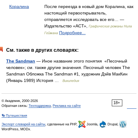
Коралина
После переезда в новый дом Коралина, как
настоящий первооткрыватель,
отправляется исследовать все его… —
Издательство «АСТ»,
Графические романы Нила
Подробнее...
Геймана
См. также в других словарях:
The Sandman
— Иное название этого понятия «Песочный
человек»; см. также другие значения. Песочный человек The
Sandman Обложка The Sandman #1, художник Дэйв МакКин
(Январь 1989) История …
Википедия
© Академик, 2000-2026
18+
Обратная связь:
Техподдержка
,
Реклама на сайте
👣 Путешествия
Экспорт словарей на сайты
, сделанные на PHP,
Joomla,
Drupal,
WordPress, MODx.