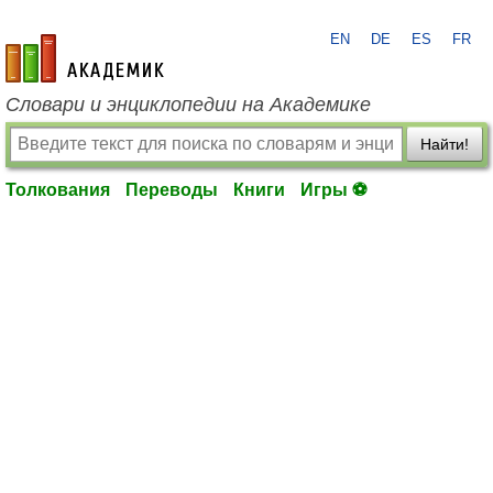
EN
DE
ES
FR
academic.ru
Словари и энциклопедии на Академике
Найти!
Толкования
Переводы
Книги
Игры ⚽