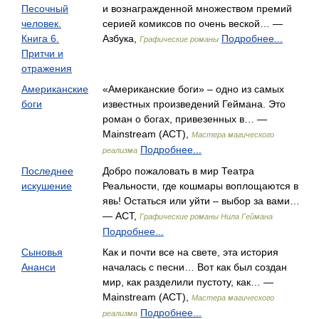
Песочный
и вознагражденной множеством премий
человек.
серией комиксов по очень веской… —
Книга 6.
Азбука,
Подробнее...
Графические романы
Притчи и
отражения
Американские
«Американские боги» – одно из самых
боги
известных произведений Геймана. Это
роман о богах, привезенных в… —
Mainstream (АСТ),
Мастера магического
Подробнее...
реализма
Последнее
Добро пожаловать в мир Театра
искушение
Реальности, где кошмары воплощаются в
явь! Остаться или уйти – выбор за вами…
— АСТ,
Графические романы Нила Геймана
Подробнее...
Сыновья
Как и почти все на свете, эта история
Ананси
началась с песни… Вот как был создан
мир, как разделили пустоту, как… —
Mainstream (АСТ),
Мастера магического
Подробнее...
реализма