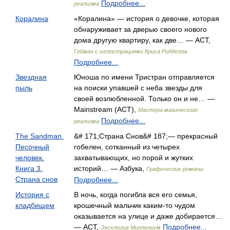
Подробнее...
реализма
Коралина
«Коралина» — история о девочке, которая
обнаруживает за дверью своего нового
дома другую квартиру, как две… — АСТ,
Гейман с иллюстрациями Криса Ридделла
Подробнее...
Звездная
Юноша по имени Тристран отправляется
пыль
на поиски упавшей с неба звезды для
своей возлюбленной. Только он и не… —
Mainstream (АСТ),
Мастера магического
Подробнее...
реализма
The Sandman.
&# 171;Страна Снов&# 187;— прекрасный
Песочный
гобелен, сотканный из четырех
человек.
захватывающих, но порой и жутких
Книга 3.
историй… — Азбука,
Графические романы
Страна снов
Подробнее...
История с
В ночь, когда погибла вся его семья,
кладбищем
крошечный мальчик каким-то чудом
оказывается на улице и даже добирается…
— АСТ,
Подробнее...
Эксклюзив Миллениум