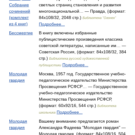
Собрание
светлых страниц становления и развития
сочинений
многонациональной… — Правда, (формат:
(комплект
84x108/32, 2048 стр.)
Библиотека "Огонек"
из 4 книг)
Подробнее...
Бессмертие
В книгу включены избранные
публицистические произведения классика
советской литературы, написанные им… —
Советская Россия, (формат: 84x108/32, 384
стр.)
Библиотека русской художественной
Подробнее...
публицистики
Молодая
Москва, 1957 год. Государственное учебно-
гвардия
педагогическое издательство Министерства
Просвещения РСФСР… — Государственное
учебно-педагогическое издательство
Министерства Просвещения РСФСР,
(формат: 60x92/16, 544 стр.)
Библиотека
Подробнее...
школьника
Молодая
Вашему вниманию предлагается роман
гвардия
Александра Фадеева "Молодая гвардия" —
Молодая гвардия, (формат: 84x108/16, 504