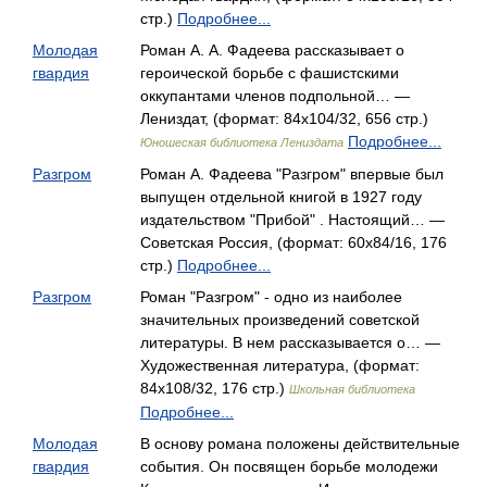
стр.)
Подробнее...
Молодая
Роман А. А. Фадеева рассказывает о
гвардия
героической борьбе с фашистскими
оккупантами членов подпольной… —
Лениздат, (формат: 84x104/32, 656 стр.)
Подробнее...
Юношеская библиотека Лениздата
Разгром
Роман А. Фадеева "Разгром" впервые был
выпущен отдельной книгой в 1927 году
издательством "Прибой" . Настоящий… —
Советская Россия, (формат: 60x84/16, 176
стр.)
Подробнее...
Разгром
Роман "Разгром" - одно из наиболее
значительных произведений советской
литературы. В нем рассказывается о… —
Художественная литература, (формат:
84x108/32, 176 стр.)
Школьная библиотека
Подробнее...
Молодая
В основу романа положены действительные
гвардия
события. Он посвящен борьбе молодежи