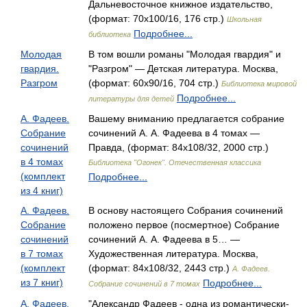
Дальневосточное книжное издательство,
(формат: 70x100/16, 176 стр.)
Школьная
Подробнее...
библиотека
Молодая
В том вошли романы "Молодая гвардия" и
гвардия.
"Разгром" — Детская литература. Москва,
Разгром
(формат: 60x90/16, 704 стр.)
Библиотека мировой
Подробнее...
литературы для детей
А. Фадеев.
Вашему вниманию предлагается собрание
Собрание
сочинений А. А. Фадеева в 4 томах —
сочинений
Правда, (формат: 84x108/32, 2000 стр.)
в 4 томах
Библиотека "Огонек". Отечественная классика
(комплект
Подробнее...
из 4 книг)
А. Фадеев.
В основу настоящего Собрания сочинений
Собрание
положено первое (посмертное) Собрание
сочинений
сочинений А. А. Фадеева в 5… —
в 7 томах
Художественная литература. Москва,
(комплект
(формат: 84x108/32, 2443 стр.)
А. Фадеев.
из 7 книг)
Подробнее...
Собрание сочинений в 7 томах
А. Фадеев.
"Александр Фадеев - одна из романтически-