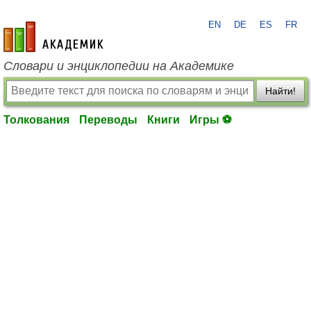
EN
DE
ES
FR
academic.ru
Словари и энциклопедии на Академике
Найти!
Толкования
Переводы
Книги
Игры ⚽