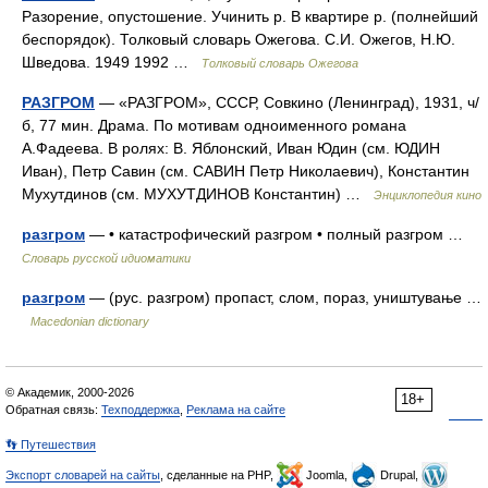
Разорение, опустошение. Учинить р. В квартире р. (полнейший
беспорядок). Толковый словарь Ожегова. С.И. Ожегов, Н.Ю.
Шведова. 1949 1992 …
Толковый словарь Ожегова
РАЗГРОМ
— «РАЗГРОМ», СССР, Совкино (Ленинград), 1931, ч/
б, 77 мин. Драма. По мотивам одноименного романа
А.Фадеева. В ролях: В. Яблонский, Иван Юдин (см. ЮДИН
Иван), Петр Савин (см. САВИН Петр Николаевич), Константин
Мухутдинов (см. МУХУТДИНОВ Константин) …
Энциклопедия кино
разгром
— • катастрофический разгром • полный разгром …
Словарь русской идиоматики
разгром
— (рус. разгром) пропаст, слом, пораз, уништување …
Macedonian dictionary
© Академик, 2000-2026
18+
Обратная связь:
Техподдержка
,
Реклама на сайте
👣 Путешествия
Экспорт словарей на сайты
, сделанные на PHP,
Joomla,
Drupal,