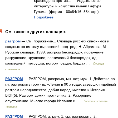
Краснодона против… — Издательство
литературы и искусства имени Гафура
Гуляма, (формат: 60x84/16, 584 стр.)
Подробнее...
См. также в других словарях:
разгром
— См. поражение... Словарь русских синонимов и
сходных по смыслу выражений. под. ред. Н. Абрамова, М.:
Русские словари, 1999. разгром беспорядок, поражение;
разрушение, крушение; поэтический беспорядок, ад
кромешный, петрушка, погром, седан, бардак …
Словарь
синонимов
РАЗГРОМ
— РАЗГРОМ, разгрома, мн. нет, муж. 1. Действие по
гл. разгромить громить. «Ленин в 90 х годах завершил идейный
разгром народничества, добил народничество.» История
ВКП(б). Разгром армии противника. 2. Разорение,
опустошение. Многие города Испании и …
Толковый словарь
Ушакова
РАЗГРОМ
— РАЗГРОМ, а, муж. 1. см. разгромить. 2.