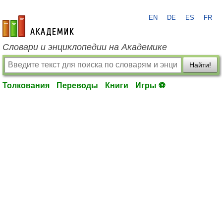
EN
DE
ES
FR
academic.ru
Словари и энциклопедии на Академике
Найти!
Толкования
Переводы
Книги
Игры ⚽