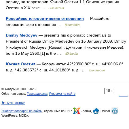
период на территории Южной Осетии 1.1 Описание границ
Осетии в XIX веке …
Википедия
Российско-югоосетинские отношения
— Российско
югоосетинские отношения …
Википедия
Dmitry Medoyev
— presents his diplomatic credentials to
President of Russia Dmitry Medvedev on 16 January 2009. Dmitry
Nikolayevich Medoyev (Russian: Дмитрий Николаевич Медоев),
born 15 May 1960,[1] is the …
Wikipedia
Южная Осетия
— Координаты: 42°23′00.86″ с. ш. 44°06′06.8″
в. д. / 42.383572° с. ш. 44.101889° в. д. …
Википедия
© Академик, 2000-2026
18+
Обратная связь:
Техподдержка
,
Реклама на сайте
👣 Путешествия
Экспорт словарей на сайты
, сделанные на PHP,
Joomla,
Drupal,
WordPress, MODx.