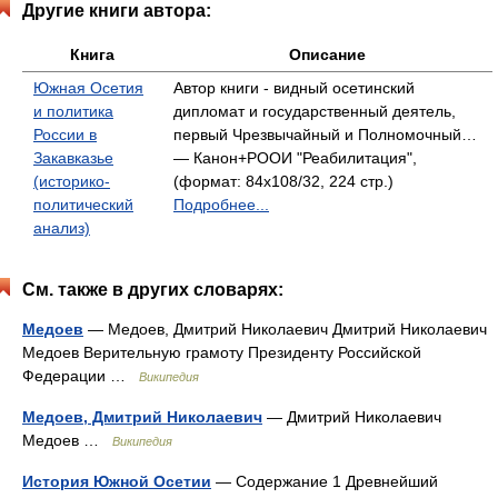
Другие книги автора:
Книга
Описание
Южная Осетия
Автор книги - видный осетинский
и политика
дипломат и государствен­ный деятель,
России в
первый Чрезвычайный и Полномочный…
Закавказье
— Канон+РООИ "Реабилитация",
(историко-
(формат: 84x108/32, 224 стр.)
политический
Подробнее...
анализ)
См. также в других словарях:
Медоев
— Медоев, Дмитрий Николаевич Дмитрий Николаевич
Медоев Верительную грамоту Президенту Российской
Федерации …
Википедия
Медоев, Дмитрий Николаевич
— Дмитрий Николаевич
Медоев …
Википедия
История Южной Осетии
— Содержание 1 Древнейший