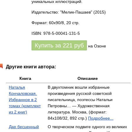
уникальных иллюстраций.
Издательство: "Мелик-Пашаев"
(2015)
Формат: 60x90/8, 20 стр.
ISBN: 978-5-00041-131-5
Купить за
221
руб
на Озоне
Другие книги автора:
Книга
Описание
Наталья
В двухтомник вошли избранные
Кончаловская.
произведения русской советской
Избранное в 2
писательница, поэтессы Натальи
томах (комплект
Петровны… — Художественная
из 2 книг)
литература. Москва, (формат:
84x108/32, 892 стр.)
Подробнее...
Дар бесценный
О творческом подвиге одного из великих