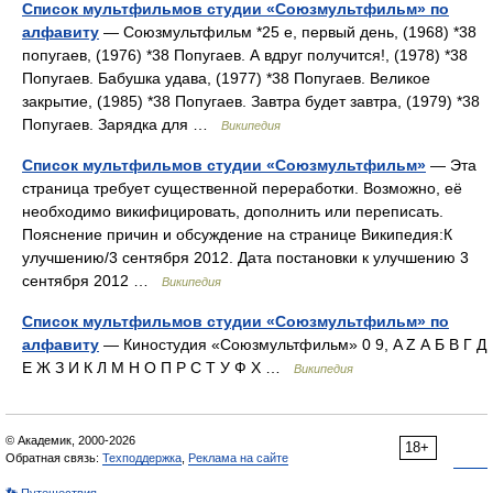
Список мультфильмов студии «Союзмультфильм» по
алфавиту
— Союзмультфильм *25 е, первый день, (1968) *38
попугаев, (1976) *38 Попугаев. А вдруг получится!, (1978) *38
Попугаев. Бабушка удава, (1977) *38 Попугаев. Великое
закрытие, (1985) *38 Попугаев. Завтра будет завтра, (1979) *38
Попугаев. Зарядка для …
Википедия
Список мультфильмов студии «Союзмультфильм»
— Эта
страница требует существенной переработки. Возможно, её
необходимо викифицировать, дополнить или переписать.
Пояснение причин и обсуждение на странице Википедия:К
улучшению/3 сентября 2012. Дата постановки к улучшению 3
сентября 2012 …
Википедия
Список мультфильмов студии «Союзмультфильм» по
алфавиту
— Киностудия «Союзмультфильм» 0 9, A Z А Б В Г Д
Е Ж З И К Л М Н О П Р С Т У Ф Х …
Википедия
© Академик, 2000-2026
18+
Обратная связь:
Техподдержка
,
Реклама на сайте