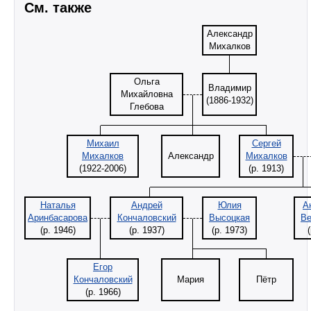
См. также
Александр
Михалков
Ольга
Владимир
Михайловна
(1886-1932)
Глебова
Михаил
Сергей
Михалков
Александр
Михалков
(1922-2006)
(р. 1913)
Наталья
Андрей
Юлия
А
Аринбасарова
Кончаловский
Высоцкая
Ве
(р. 1946)
(р. 1937)
(р. 1973)
Егор
Кончаловский
Мария
Пётр
(р. 1966)