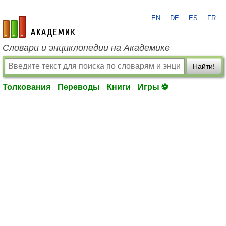
EN
DE
ES
FR
academic.ru
Словари и энциклопедии на Академике
Найти!
Толкования
Переводы
Книги
Игры ⚽