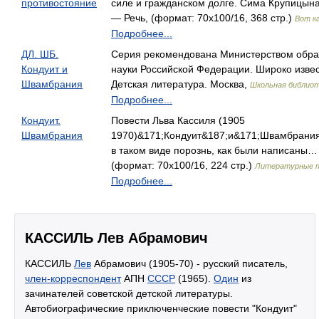
противостояние
силе и гражданском долге. Сима Крупицын
— Речь, (формат: 70x100/16, 368 стр.)
Вот к
Подробнее...
ДЛ. ШБ.
Серия рекомендована Министерством обра
Кондуит и
науки Российской Федерации. Широко изв
Швамбрания
Детская литература. Москва,
Школьная библио
Подробнее...
Кондуит.
Повести Льва Кассиля (1905
Швамбрания
1970)&171;Кондуит&187;и&171;Швамбрани
в таком виде порознь, как были написаны… 
(формат: 70x100/16, 224 стр.)
Литературные п
Подробнее...
КАССИЛЬ Лев Абрамович
КАССИЛЬ
Лев
Абрамович (1905-70) - русский писатель,
член-корреспондент
АПН
СССР
(1965).
Один
из
зачинателей советской детской литературы.
Автобиографические приключенческие повести "Кондуит"