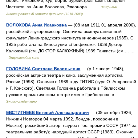
Борис Тимковский, худ. Борис Бурмистров, комп. Владлен
Чистяков, зв. Анна Волохова, Элеонора… …
Ленфильм.
Аннотированный каталог фильмов (1918-2003)
ВОЛОХОВА Анна Исааковна
— (08 мая 1911 01 апреля 2000),
российский звукорежиссер. Окончила эксплуатационный
факультет Ленинградского института киноинженеров (1935). С
1935 работала на Киностудии «Ленфильм». 1939 Доктор
Калюжный (см. ДОКТОР КАЛЮЖНЫЙ) 1939 Танкисты (см.… …
Энциклопедия кино
ГОЛОВИНА Светлана Васильевна
— (р.1 января 1948),
российская актриса театра и кино, заслуженная артистка
России (1998). Окончив в 1969 году ГИТИС (курс О. Андровской
и Г. Конского), Светлана Головина работала в Тбилисском
русском драматическом театре имене Грибоедова, в… …
Энциклопедия кино
ЕВСТИГНЕЕВ Евгений Александрович
— (09 октября 1926,
Нижний Новгород 04 марта 1992, Лондон, похоронен в
Москве), российский актер; лауреат Гос. премии СССР (1974 за
театральную работу); народный артист СССР (1983). Окончил