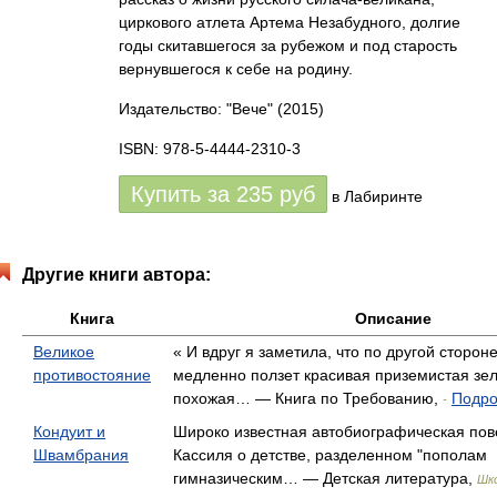
циркового атлета Артема Незабудного, долгие
годы скитавшегося за рубежом и под старость
вернувшегося к себе на родину.
Издательство: "Вече"
(2015)
ISBN: 978-5-4444-2310-3
Купить за
235
руб
в Лабиринте
Другие книги автора:
Книга
Описание
Великое
« И вдруг я заметила, что по другой сторон
противостояние
медленно ползет красивая приземистая зе
похожая… — Книга по Требованию,
Подро
-
Кондуит и
Широко известная автобиографическая пов
Швамбрания
Кассиля о детстве, разделенном "пополам
гимназическим… — Детская литература,
Шк