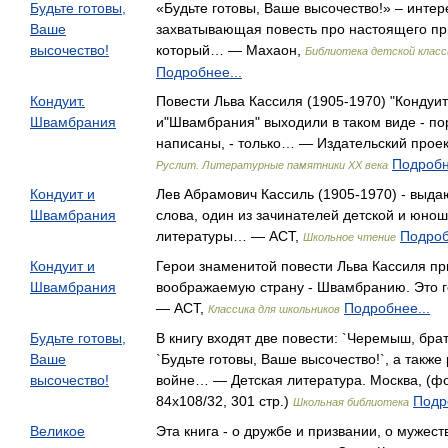
Будьте готовы,
«Будьте готовы, Ваше высочество!» – интер
Ваше
захватывающая повесть про настоящего пр
высочество!
который… — Махаон,
Библиотека детской класс
Подробнее...
Кондуит.
Повести Льва Кассиля (1905-1970) "Кондуит
Швамбрания
и"Швамбрания" выходили в таком виде - по
написаны, - только… — Издательский проек
Подробн
Руслит. Литературные памятники ХХ века
Кондуит и
Лев Абрамович Кассиль (1905-1970) - выд
Швамбрания
слова, один из зачинателей детской и юно
литературы… — АСТ,
Подроб
Школьное чтение
Кондуит и
Герои знаменитой повести Льва Кассиля п
Швамбрания
воображаемую страну - Швамбранию. Это 
— АСТ,
Подробнее...
Классика для школьников
Будьте готовы,
В книгу входят две повести: `Черемыш, брат
Ваше
`Будьте готовы, Ваше высочество!`, а также
высочество!
войне… — Детская литература. Москва, (ф
84x108/32, 301 стр.)
Подр
Школьная библиотека
Великое
Эта книга - о дружбе и призвании, о мужест