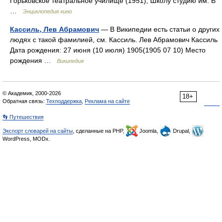
Горьковское театральное училище (1951), Школу студию им. В
…
Энциклопедия кино
Кассиль, Лев Абрамович
— В Википедии есть статьи о других
людях с такой фамилией, см. Кассиль. Лев Абрамович Кассиль
Дата рождения: 27 июня (10 июля) 1905(1905 07 10) Место
рождения …
Википедия
© Академик, 2000-2026
18+
Обратная связь:
Техподдержка
,
Реклама на сайте
👣 Путешествия
Экспорт словарей на сайты
, сделанные на PHP,
Joomla,
Drupal,
WordPress, MODx.