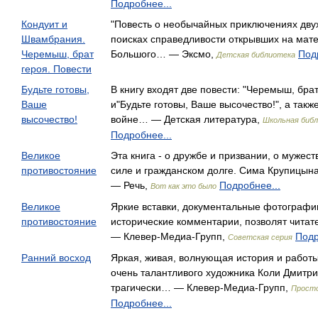
Подробнее...
Кондуит и
"Повесть о необычайных приключениях дву
Швамбрания.
поисках справедливости открывших на мат
Черемыш, брат
Большого… — Эксмо,
Под
Детская библиотека
героя. Повести
Будьте готовы,
В книгу входят две повести: "Черемыш, брат
Ваше
и"Будьте готовы, Ваше высочество!", а такж
высочество!
вой­не… — Детская литература,
Школьная биб
Подробнее...
Великое
Эта книга - о дружбе и призвании, о мужест
противостояние
силе и гражданском долге. Сима Крупицын
— Речь,
Подробнее...
Вот как это было
Великое
Яркие вставки, документальные фотографии
противостояние
исторические комментарии, позволят чита
— Клевер-Медиа-Групп,
Подр
Советская серия
Ранний восход
Яркая, живая, волнующая история и работы
очень талантливого художника Коли Дмитри
трагически… — Клевер-Медиа-Групп,
Просто
Подробнее...