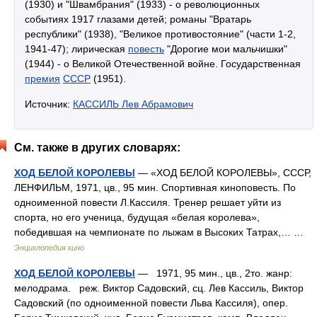
(1930) и "Швамбрания" (1933) - о революционных
событиях 1917 глазами детей; романы "Вратарь
республики" (1938), "Великое противостояние" (части 1-2,
1941-47); лирическая
повесть
"Дорогие мои мальчишки"
(1944) - о Великой Отечественной войне. Государственная
премия
СССР
(1951).
Источник:
КАССИЛЬ Лев Абрамович
См. также в других словарях:
ХОД БЕЛОЙ КОРОЛЕВЫ
— «ХОД БЕЛОЙ КОРОЛЕВЫ», СССР,
ЛЕНФИЛЬМ, 1971, цв., 95 мин. Спортивная киноповесть. По
одноименной повести Л.Кассиля. Тренер решает уйти из
спорта, но его ученица, будущая «белая королева»,
победившая на чемпионате по лыжам в Высоких Татрах,… …
Энциклопедия кино
ХОД БЕЛОЙ КОРОЛЕВЫ
— 1971, 95 мин., цв., 2то. жанр:
мелодрама. реж. Виктор Садовский, сц. Лев Кассиль, Виктор
Садовский (по одноименной повести Льва Кассиля), опер.