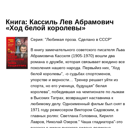
Книга:
Кассиль Лев Абрамович
«Ход белой королевы»
Серия: "Любимая проза. Сделано в СССР"
В книгу замечательного советского писателя Льва
Абрамовича Кассиля (1905-1970) вошли два
романа о дружбе, которая связывает воедино все
поколения нашего народа. Первыйиз них, "Ход
белой королевы", -о судьбах спортсменов,
упорстве и верности… Тренер решает уйти из
спорта, но его ученица, будущая" белая
королева", победившая на чемпионате по лыжам
в Высоких Татрах, возвращает наставника к
любимому делу. Одноименный фильм был снят в
1971 году режиссером Виктором Садовским, в
главных ролях: Светлана Головина, Кирилл
Лавров, Николай Озеров." Чаша гладиатора"-это
рассказ о жизни русского силача-великана,