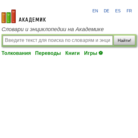
EN
DE
ES
FR
academic.ru
Словари и энциклопедии на Академике
Найти!
Толкования
Переводы
Книги
Игры ⚽