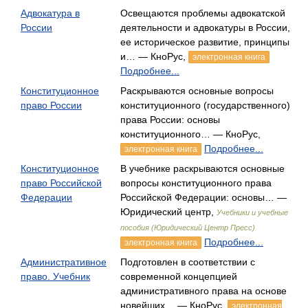
Адвокатура в
Освещаются проблемы адвокатской
России
деятельности и адвокатуры в России,
ее историческое развитие, принципы
и… — КноРус,
электронная книга
Подробнее...
Конституционное
Раскрываются основные вопросы
право России
конституционного (государственного)
права России: основы
конституционного… — КноРус,
Подробнее...
электронная книга
Конституционное
В учебнике раскрываются основные
право Российской
вопросы конституционного права
Федерации
Российской Федерации: основы… —
Юридический центр,
Учебники и учебные
пособия (Юридический Центр Пресс)
Подробнее...
электронная книга
Административное
Подготовлен в соответствии с
право. Учебник
современной концепцией
административного права на основе
новейших… — КноРус,
электронная