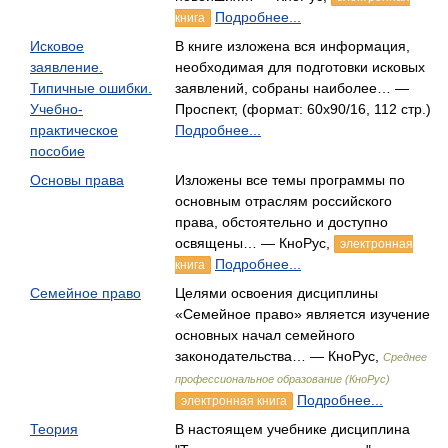
Подробнее...
книга
Исковое
В книге изложена вся информация,
заявление.
необходимая для подготовки исковых
Типичные ошибки.
заявлений, собраны наиболее… —
Учебно-
Проспект, (формат: 60x90/16, 112 стр.)
практическое
Подробнее...
пособие
Основы права
Изложены все темы программы по
основным отраслям российского
права, обстоятельно и доступно
освящены… — КноРус,
электронная
Подробнее...
книга
Семейное право
Целями освоения дисциплины
«Семейное право» является изу­чение
основных начал семейного
законодательства… — КноРус,
Среднее
профессиональное образование (КноРус)
Подробнее...
электронная книга
Теория
В настоящем учебнике дисциплина