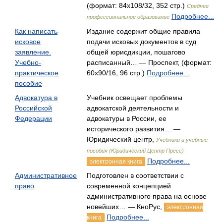
(формат: 84x108/32, 352 стр.)
Среднее
Подробнее...
профессиональное образование
Как написать
Издание содержит общие правила
исковое
подачи исковых документов в суд
заявление.
общей юрисдикции, пошагово
Учебно-
расписанный… — Проспект, (формат:
практическое
60x90/16, 96 стр.)
Подробнее...
пособие
Адвокатура в
Учебник освещает проблемы
Российской
адвокатской деятельности и
Федерации
адвокатуры в России, ее
исторического развития… —
Юридический центр,
Учебники и учебные
пособия (Юридический Центр Пресс)
Подробнее...
электронная книга
Административное
Подготовлен в соответствии с
право
современной концепцией
административного права на основе
новейших… — КноРус,
электронная
Подробнее...
книга