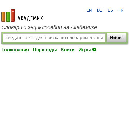
EN
DE
ES
FR
academic.ru
Словари и энциклопедии на Академике
Найти!
Толкования
Переводы
Книги
Игры ⚽