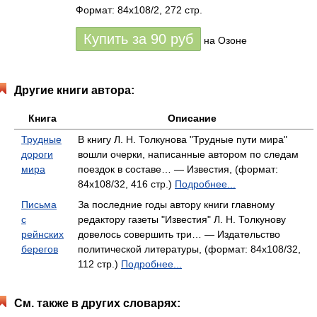
Формат: 84x108/2, 272 стр.
Купить за
90
руб
на Озоне
Другие книги автора:
Книга
Описание
Трудные
В книгу Л. Н. Толкунова "Трудные пути мира"
дороги
вошли очерки, написанные автором по следам
мира
поездок в составе… — Известия, (формат:
84x108/32, 416 стр.)
Подробнее...
Письма
За последние годы автору книги главному
с
редактору газеты "Известия" Л. Н. Толкунову
рейнских
довелось совершить три… — Издательство
берегов
политической литературы, (формат: 84x108/32,
112 стр.)
Подробнее...
См. также в других словарях: