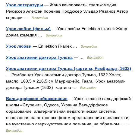
Урок литературы
— Жанр киноповесть, трагикомедия
Режиссёр Алексей Коренев Продюсер Эльдар Рязанов Автор
сценари …
Википедия
Урок любви (фильм)
— Урок любви En lektion i kärlek Жанр
драма комедия …
Википедия
Урок любви
— En lektion i kärlek …
Википедия
Урок анатомии доктора Тульпа
— …
Википедия
Урок анатомии доктора Тульпа (картина, Рембрандт, 1632)
— Рембрандт Урок анатомии доктора Тульпа, 1632 Холст,
масло. 169,5 × 216,5 см Маурицхейс, Гаага «Урок анатомии
доктора Тульпа» (1632) картина …
Википедия
Вальдорфское образование
— Урок в классе вальдорфской
школы «Ступени», Одесса, Украина Вальдóрфское
образовáние альтернативная педагогическая система,
основанная на антропософском представлении о человеке и
на чувственно сверхчувственном познании, на образном… …
Википедия