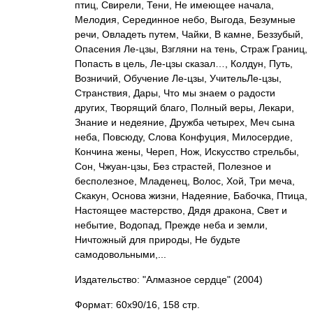
птиц, Свирели, Тени, Не имеющее начала,
Мелодия, Серединное небо, Выгода, Безумные
речи, Овладеть путем, Чайки, В камне, Беззубый,
Опасения Ле-цзы, Взгляни на тень, Страж Границ,
Попасть в цель, Ле-цзы сказал…, Колдун, Путь,
Возничий, Обучение Ле-цзы, УчительЛе-цзы,
Странствия, Дары, Что мы знаем о радости
других, Творящий благо, Полный веры, Лекари,
Знание и недеяние, Дружба четырех, Меч сына
неба, Повсюду, Слова Конфуция, Милосердие,
Кончина жены, Череп, Нож, Искусство стрельбы,
Сон, Чжуан-цзы, Без страстей, Полезное и
бесполезное, Младенец, Волос, Хой, Три меча,
Скакун, Основа жизни, Надеяние, Бабочка, Птица,
Настоящее мастерство, Дядя дракона, Свет и
небытие, Водопад, Прежде неба и земли,
Ничтожный для природы, Не будьте
самодовольными,...
Издательство: "Алмазное сердце"
(2004)
Формат: 60x90/16, 158 стр.