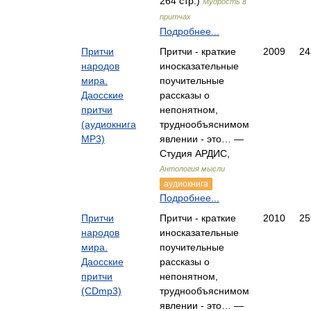
264 стр.)
Мудрость в
притчах
Подробнее...
Притчи
Притчи - краткие
2009
24
народов
иносказательные
мира.
поучительные
Даосские
рассказы о
притчи
непонятном,
(аудиокнига
труднообъяснимом
MP3)
явлении - это… —
Студия АРДИС,
Антология мысли
аудиокнига
Подробнее...
Притчи
Притчи - краткие
2010
25
народов
иносказательные
мира.
поучительные
Даосские
рассказы о
притчи
непонятном,
(CDmp3)
труднообъяснимом
явлении - это… —