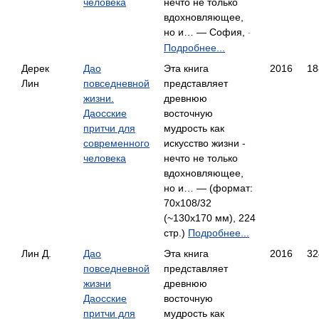
человека
нечто не только
вдохновляющее,
но и… — София,
-
Подробнее...
Дерек
Дао
Эта книга
2016
18
Лин
повседневной
представляет
жизни.
древнюю
Даосские
восточную
притчи для
мудрость как
современного
искусство жизни -
человека
нечто не только
вдохновляющее,
но и… — (формат:
70х108/32
(~130х170 мм), 224
стр.)
Подробнее...
Лин Д.
Дао
Эта книга
2016
32
повседневной
представляет
жизни
древнюю
Даосские
восточную
притчи для
мудрость как