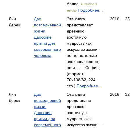
Ардис,
Антология
Подробнее...
мысли
Лин
Дао
Эта книга
2016
25
Дерек
повседневной
представляет
жизни.
древнюю
Даосские
восточную
притчи для
мудрость как
современного
искусство жизни -
человека
нечто не только
вдохновляющее,
но и… — София,
(формат:
70x108/32, 224
стр.)
Подробнее...
Лин
Дао
Эта книга
2016
32
Дерек
повседневной
представляет
жизни.
древнюю
Даосские
восточную
притчи для
мудрость как
современного
искусство жизни —