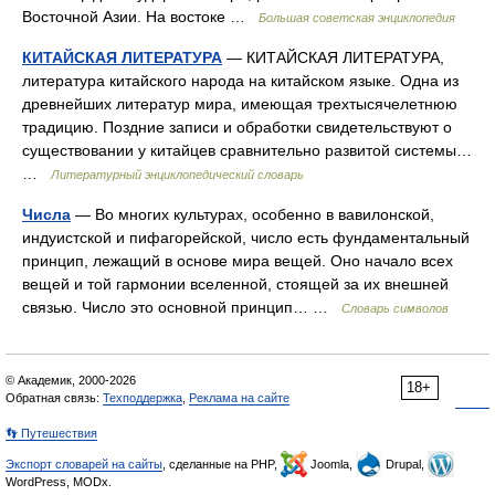
Восточной Азии. На востоке …
Большая советская энциклопедия
КИТАЙСКАЯ ЛИТЕРАТУРА
— КИТАЙСКАЯ ЛИТЕРАТУРА,
литература китайского народа на китайском языке. Одна из
древнейших литератур мира, имеющая трехтысячелетнюю
традицию. Поздние записи и обработки свидетельствуют о
существовании у китайцев сравнительно развитой системы…
…
Литературный энциклопедический словарь
Числа
— Во многих культурах, особенно в вавилонской,
индуистской и пифагорейской, число есть фундаментальный
принцип, лежащий в основе мира вещей. Оно начало всех
вещей и той гармонии вселенной, стоящей за их внешней
связью. Число это основной принцип… …
Словарь символов
© Академик, 2000-2026
18+
Обратная связь:
Техподдержка
,
Реклама на сайте
👣 Путешествия
Экспорт словарей на сайты
, сделанные на PHP,
Joomla,
Drupal,
WordPress, MODx.