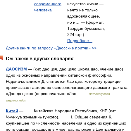
современного
искусство жизни —
человека
нечто не только
вдохновляющее,
но и… — (формат:
Твердая бумажная,
224 стр.)
Подробнее...
Другие книги по запросу «Даосские притчи» >>
См. также в других словарях:
ДАОСИЗМ
— (кит. дао цзя, дао цзяо школа дао, учение дао)
одно из основных направлений китайской философии.
Родоначальником Д. считается Лао цзы, которому традиция
приписывает авторство основополагающего даоского трактата
«Дао дэ цзин» (первоначально «Лао… …
Философская
энциклопедия
Китай
— Китайская Народная Республика, КНР (кит.
Чжунхуа жэньминь гунхэго). I. Общие сведения К.
крупнейшее по численности населения и одно из крупнейших
по площади государств в мире; расположен в Центральной и