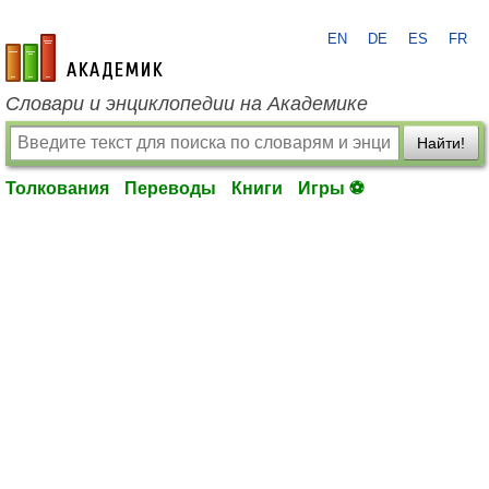
EN
DE
ES
FR
academic.ru
Словари и энциклопедии на Академике
Найти!
Толкования
Переводы
Книги
Игры ⚽