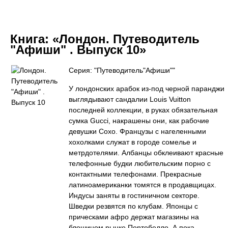
Книга:
«Лондон. Путеводитель
"Афиши" . Выпуск 10»
Серия: "Путеводитель"Афиши""
У лондонских арабок из-под черной паранджи
выглядывают сандалии Louis Vuitton
последней коллекции, в руках обязательная
сумка Gucci, накрашены они, как рабочие
девушки Сохо. Французы с нагеленными
хохолками служат в городе сомелье и
метрдотелями. Албанцы обклеивают красные
телефонные будки любительским порно с
контактными телефонами. Прекрасные
латиноамериканки томятся в продавщицах.
Индусы заняты в гостиничном секторе.
Шведки резвятся по клубам. Японцы с
прическами афро держат магазины на
блошином рынке Портобелло. А пока