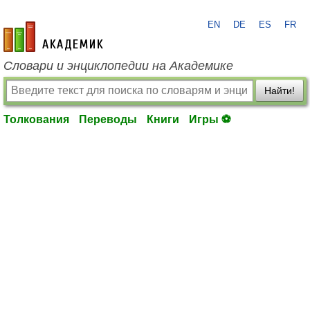
EN
DE
ES
FR
academic.ru
Словари и энциклопедии на Академике
Найти!
Толкования
Переводы
Книги
Игры ⚽