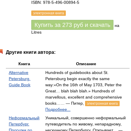
ISBN: 978-5-496-00894-5
электронная книга
Купить за
273
руб
и скачать
на
Litres
Другие книги автора:
Книга
Описание
Alternative
Hundreds of guidebooks about St.
Petersburg.
Petersburg begin exactly the same
Guide Book
way:«On the 16th of May 1703, Peter the
Great… blah blah blah.» Hundreds of
marvellous, excellent and comprehensive
books…… — Питер,
электронная книга
Подробнее...
Неформальный
Уникальный, совершенно неформальный
Петербург.
путеводитель по живому, непарадному,
Прогулки по
нескучному Петербургу. Открывает… —