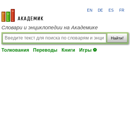
EN
DE
ES
FR
academic.ru
Словари и энциклопедии на Академике
Найти!
Толкования
Переводы
Книги
Игры ⚽