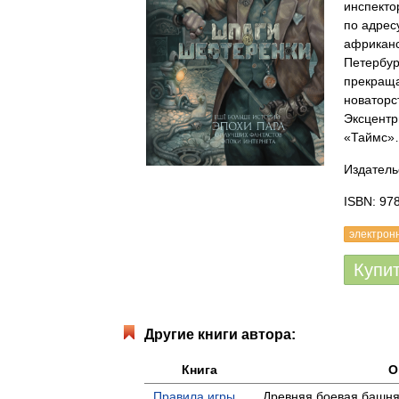
инспекто
по адрес
африканс
Петербур
прекраща
новаторс
Эксцентр
«Таймс
Издатель
ISBN: 97
электрон
Купи
Другие книги автора:
Книга
О
Правила игры
Древняя боевая башня