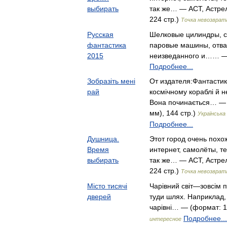
выбирать
так же… — АСТ, Астрел
224 стр.)
Точка невозврат
Русская
Шелковые цилиндры, 
фантастика
паровые машины, отв
2015
неизведанного и…… —
Подробнее...
Зобразіть мені
От издателя:Фантастик
рай
космічному кораблі й н
Вона починається… — 
мм), 144 стр.)
Українськ
Подробнее...
Душница.
Этот город очень похо
Время
интернет, самолёты, т
выбирать
так же… — АСТ, Астрел
224 стр.)
Точка невозврат
Місто тисячі
Чарівний світ—зовсім п
дверей
туди шлях. Наприклад,
чарівні… — (формат: 1
Подробнее...
интересное