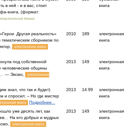
ь в ней - и в вас, стоит
книга
а-книга, (формат:
нтастический боевик
 «Герои. Другая реальность»
2010
189
электронная
 тематическим сборником по
книга
иктор,
электронная книга
хнула под собственной
2013
149
электронная
 человеческие общины
книга
е… — Эксмо,
электронная
м знал, что так и будет)
2013
14.99
электронная
м и спросил: – Но где мистер
книга
Подробнее...
ктронная книга
ошло уже десять лет, как
2013
149
электронная
чев… На его добрых и мудрых
книга
ксмо,
электронная книга