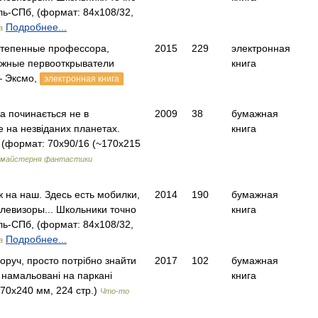
ь-СПб, (формат: 84x108/32,
Подробнее...
а
степенные профессора,
2015
229
электронная
ажные первооткрыватели
книга
 Эксмо,
электронная книга
а починається не в
2009
38
бумажная
е на незвіданих планетах.
книга
(формат: 70х90/16 (~170х215
а майстерня фантастики
ж на наш. Здесь есть мобилки,
2014
190
бумажная
елевизоры... Школьники точно
книга
ь-СПб, (формат: 84x108/32,
Подробнее...
а
оруч, просто потрібно знайти
2017
102
бумажная
 намальовані на паркані
книга
70х240 мм, 224 стр.)
Что-то