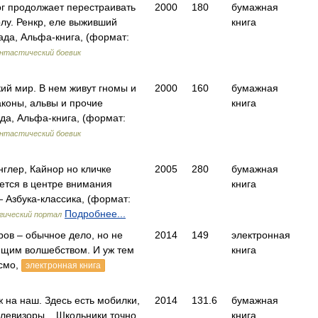
ог продолжает перестраивать
2000
180
бумажная
лу. Ренкр, еле выживший
книга
да, Альфа-книга, (формат:
нтастический боевик
кий мир. В нем живут гномы и
2000
160
бумажная
аконы, альвы и прочие
книга
а, Альфа-книга, (формат:
нтастический боевик
глер, Кайнор но кличке
2005
280
бумажная
ется в центре внимания
книга
 Азбука-классика, (формат:
Подробнее...
гический портал
ов – обычное дело, но не
2014
149
электронная
ящим волшебством. И уж тем
книга
смо,
электронная книга
ж на наш. Здесь есть мобилки,
2014
131.6
бумажная
елевизоры... Школьники точно
книга