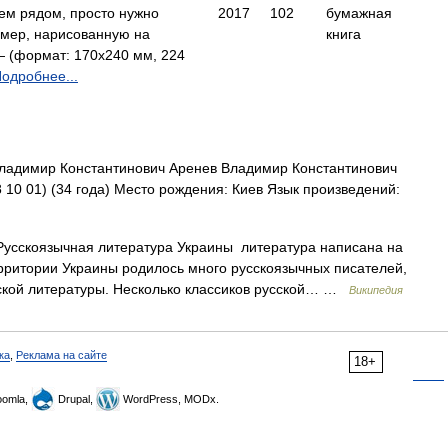
м рядом, просто нужно
2017
102
бумажная
имер, нарисованную на
книга
 (формат: 170х240 мм, 224
одробнее...
адимир Константинович Аренев Владимир Константинович
 10 01) (34 года) Место рождения: Киев Язык произведений:
усскоязычная литература Украины литература написана на
рритории Украины родилось много русскоязычных писателей,
сской литературы. Несколько классиков русской… …
Википедия
ка
,
Реклама на сайте
18+
omla,
Drupal,
WordPress, MODx.