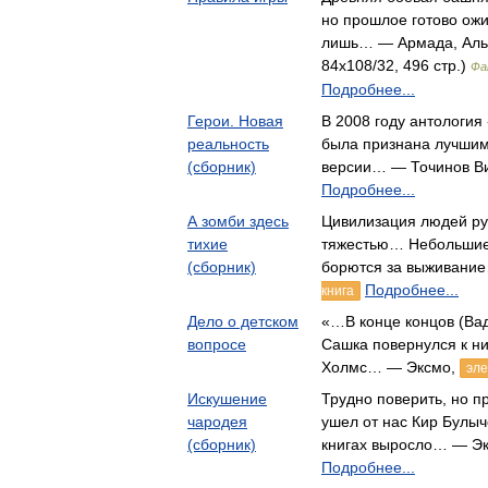
но прошлое готово ожит
лишь… — Армада, Альф
84x108/32, 496 стр.)
Фа
Подробнее...
Герои. Новая
В 2008 году антология
реальность
была признана лучшим
(сборник)
версии… — Точинов В
Подробнее...
А зомби здесь
Цивилизация людей ру
тихие
тяжестью… Небольшие
(сборник)
борются за выживани
Подробнее...
книга
Дело о детском
«…В конце концов (Вади
вопросе
Сашка повернулся к ни
Холмс… — Эксмо,
эле
Искушение
Трудно поверить, но пр
чародея
ушел от нас Кир Булы
(сборник)
книгах выросло… — Э
Подробнее...