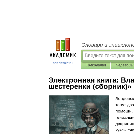
Словари и энциклоп
academic.ru
Толкования
Переводы
Электронная книга:
Вла
шестеренки (сборник)»
Лондонск
тонут дв
помощи. 
гениальн
дворянин
куклы сч