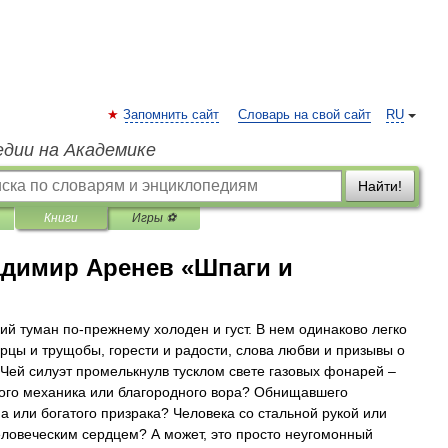
Запомнить сайт
Словарь на свой сайт
RU
едии на Академике
Найти!
Книги
Игры ⚽
димир Аренев «Шпаги и
ий туман по-прежнему холоден и густ. В нем одинаково легко
орцы и трущобы, горести и радости, слова любви и призывы о
Чей силуэт промелькнулв тусклом свете газовых фонарей –
ого механика или благородного вора? Обнищавшего
а или богатого призрака? Человека со стальной рукой или
еловеческим сердцем? А может, это просто неугомонный