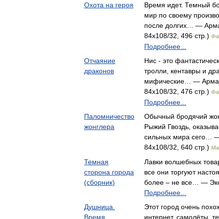
Охота на героя
Время идет. Темный б
мир по своему произво
после долгих… — Арма
84x108/32, 496 стр.)
Фа
Подробнее...
Отчаяние
Нис - это фантастичес
драконов
тролли, кентавры и др
мифические… — Армад
84x108/32, 476 стр.)
Фа
Подробнее...
Паломничество
Обычный бродячий жон
жонглера
Рыжий Гвоздь, оказыва
сильных мира сего… —
84x108/32, 640 стр.)
Ма
Темная
Лавки волшебных товар
сторона города
все они торгуют насто
(сборник)
более – не все… — Эк
Подробнее...
Душница.
Этот город очень похо
Время
интернет, самолёты, т