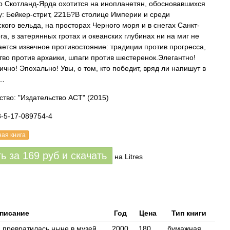
р Скотланд-Ярда охотится на инопланетян, обосновавшихся
у: Бейкер-стрит, 221Б?В столице Империи и среди
кого вельда, на просторах Черного моря и в снегах Санкт-
га, в затерянных гротах и океанских глубинах ни на миг не
ется извечное противостояние: традиции против прогресса,
тво против архаики, шпаги против шестеренок.Элегантно!
ично! Эпохально! Увы, о том, кто победит, вряд ли напишут в
»…
ство: "Издательство АСТ"
(2015)
8-5-17-089754-4
ная книга
ть за
169
руб
и скачать
на Litres
писание
Год
Цена
Тип книги
 превратилась ныне в музей,
2000
180
бумажная