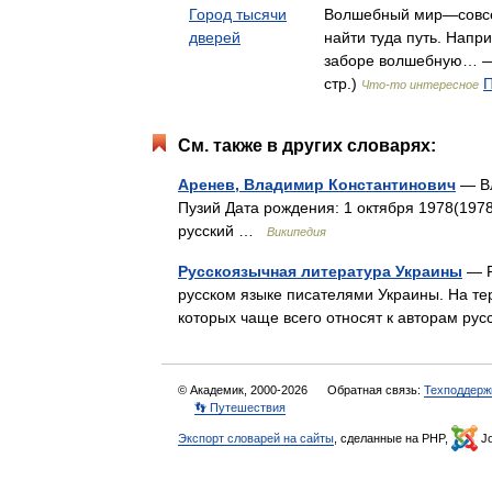
Город тысячи
Волшебный мир—совсе
дверей
найти туда путь. Напр
заборе волшебную… —
стр.)
П
Что-то интересное
См. также в других словарях:
Аренев, Владимир Константинович
— Вл
Пузий Дата рождения: 1 октября 1978(1978
русский …
Википедия
Русскоязычная литература Украины
— Р
русском языке писателями Украины. На те
которых чаще всего относят к авторам ру
© Академик, 2000-2026
Обратная связь:
Техподдерж
👣 Путешествия
Экспорт словарей на сайты
, сделанные на PHP,
Jo