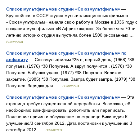
Список мультфильмов студии «Союзмультфильм»
—
Крупнейшая в СССР студия мультипликационных фильмов
«Союзмультфильм» начала свою работу в Москве в 1936 году с
создания мультфильма «В Африке жарко». За более чем 70 ти
летнию историю студия выпустила более 1500 рисованных …
Википедия
Список мультфильмов студии «Союзмультфильм» по
алфавиту
— Союзмультфильм *25 е, первый день, (1968) *38
попугаев, (1976) *38 Попугаев. А вдруг получится!, (1978) *38
Попугаев. Бабушка удава, (1977) *38 Попугаев. Великое
закрытие, (1985) *38 Попугаев. Завтра будет завтра, (1979) *38
Попугаев. Зарядка для …
Википедия
Список мультфильмов студии «Союзмультфильм»
— Эта
страница требует существенной переработки. Возможно, её
необходимо викифицировать, дополнить или переписать.
Пояснение причин и обсуждение на странице Википедия:К
улучшению/3 сентября 2012. Дата постановки к улучшению 3
сентября 2012 …
Википедия