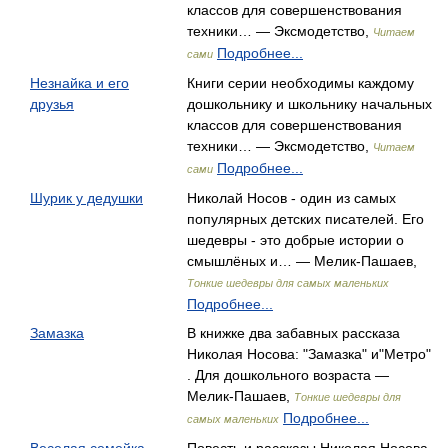
классов для совершенствования
техники… — Эксмодетство,
Читаем
Подробнее...
сами
Незнайка и его
Книги серии необходимы каждому
друзья
дошкольнику и школьнику начальных
классов для совершенствования
техники… — Эксмодетство,
Читаем
Подробнее...
сами
Шурик у дедушки
Николай Носов - один из самых
популярных детских писателей. Его
шедевры - это добрые истории о
смышлёных и… — Мелик-Пашаев,
Тонкие шедевры для самых маленьких
Подробнее...
Замазка
В книжке два забавных рассказа
Николая Носова: "Замазка" и"Метро"
. Для дошкольного возраста —
Мелик-Пашаев,
Тонкие шедевры для
Подробнее...
самых маленьких