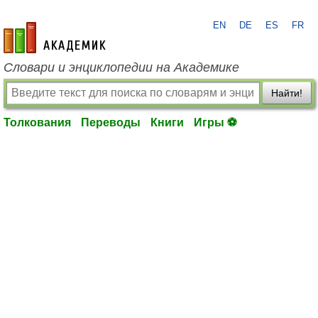
EN
DE
ES
FR
academic.ru
Словари и энциклопедии на Академике
Найти!
Толкования
Переводы
Книги
Игры ⚽