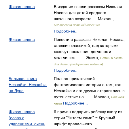
Живая шляпа
В издание вошли рассказы Николая
Носова для детей среднего
школьного возраста — Махаон,
Библиотека детской классики
Подробнее...
Живая шляпа
Повести и рассказы Николая Носова,
ставшие классикой, над которыми
хохочут поколения девчонок и
мальчишек … — Эксмо,
Стихи и сказки
для детей (подарочные издания)
Подробнее...
Большая книга
Полная приключений
Незнайки. Незнайка
фантастическая история о том, как
на Луне
Незнайка и его друзья отправились в
путешествие на… — Махаон,
Большая
Подробнее...
книга
Живая шляпа
6 причин подарить ребенку книгу из
(слова с
серии "Читаем сами" :• Крупный
ударениями, очень
шрифт правильного