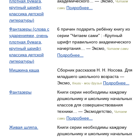
плотная бумага,
академического… — Эксмо,
Читаем
крупный шрифт,
Подробнее...
сами
классика детской
литературы)
Фантазеры (слова с
6 причин подарить ребёнку книгу из
ударениями, очень
серии "Читаем сами" : -Крупный
плотная бумага,
шрифт правильного академического
крупный шрифт,
начертания… — Эксмо,
Читаем сами
классика детской
Подробнее...
литературы)
Мишкина каша
Сборник рассказов Н. Н. Носова. Для
младшего школьного возраста —
Эксмо,
Подробнее...
Книги - мои друзья
Фантазеры
Книги серии необходимы каждому
дошкольнику и школьнику начальных
классов для совершенствования
техники… — Эксмодетство,
Читаем
Подробнее...
сами
Живая шляпа.
Книги серии необходимы каждому
дошкольнику и школьнику начальных