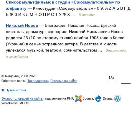
Список мультфильмов студии «Союзмультфильм» по
алфавиту
— Киностудия «Союзмультфильм» 0 9, A Z А Б В Г Д
Е Ж З И К Л М Н О П Р С Т У Ф Х …
Википедия
Николай Носов
— Биография Николая Носова Детский
писатель, драматург, сценарист Николай Николаевич Носов
родился 23 (10 по старому стилю) ноября 1908 года в Киеве
(Украина) в семье эстрадного актера. В детстве и юности
увлекался музыкой, театром, сочинительством …
Энциклопедия
ньюсмейкеров
© Академик, 2000-2026
18+
Обратная связь:
Техподдержка
,
Реклама на сайте
👣 Путешествия
Экспорт словарей на сайты
, сделанные на PHP,
Joomla,
Drupal,
WordPress, MODx.