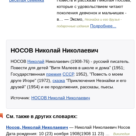
Веселая семейка
Повесть и рассказы Николая Носова,
которые с удовольствием читают
поколения девчонок и мальчишек -
в… — Эксмо,
Незнайка и его друзья -
Подробнее...
подарочные издания
НОСОВ Николай Николаевич
НОСОВ
Николай
Николаевич (1908-76) - русский писатель.
Повести для детей "Витя Малеев в школе и дома" (1951;
Государственная
премия
СССР
, 1952), "Повесть о моем
друге Игоре" (1972),
сказка
"Приключения Незнайки и его
друзей" (1954) и ее продолжения, рассказы, пьесы.
Источник:
НОСОВ Николай Николаевич
См. также в других словарях:
Носов, Николай Николаевич
— Николай Николаевич Носов
Дата рождения: 10 (23) ноября 1908(1908 11 23) …
Википедия