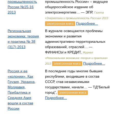
промышленность
промышленность России» – ведущее
России №15-16
общероссийское издание об
2013
электроэнергетике… — ЭПР,
Газета
«Энергетика и промышленность России» 2013
Подробнее...
электронная книга
Региональная
В журнале освещаются проблемы
экономика: теория
экономики и развития
и практика № 38
административно-территориальных
(317) 2013
образований, отраслей… —
ФИНАНСЫ и КРЕДИТ,
Журнал
«Региональная экономика: теория и практика»
Подробнее...
электронная книга
2013
Россия и ее
В последние годы многие бывшие
«колонии». Как
республики, входившие в состав
Грузия, Украина,
СССР, став независимыми
Молдавия,
государствами, начали… — ТД"Белый
Прибалтика и
город",
электронная книга
Средняя Азия
Подробнее...
вошли в состав
России