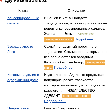
Другие книги автора:
Книга
Описание
Консервированные
В нашей книге вы найдете
салаты
традиционные, а также оригинальные
рецепты консервированных салатов.
Жанна… — Эксмо,
Готовят все!
Подробнее...
электронная книга
Звезда в хвосте
Cамый ненасытный порок – это
Льва
тщеславие. Сколько его ни корми, оно
все равно остается голодным.
Казалось бы… — Автор,
электронная
Подробнее...
книга
Кованые изделия в
Издательство «Аделант» продолжает
оформлении дома
популяризировать творчество
мастеров кузнечного дела. В данном
каталоге… — ИЗДАТЕЛЬСТВО
АДЕЛАНТ,
электронная книга
Подробнее...
Энергетика и
Газета «Энергетика и