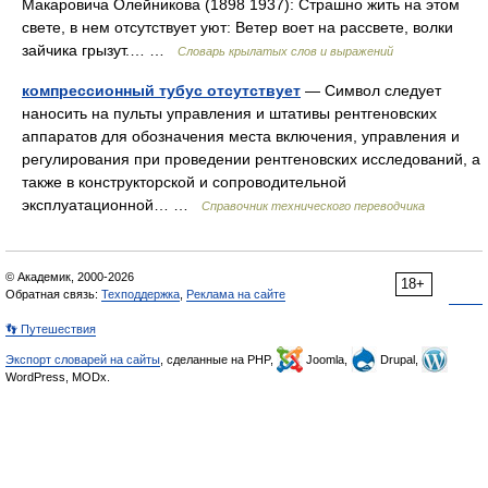
Макаровича Олейникова (1898 1937): Страшно жить на этом
свете, в нем отсутствует уют: Ветер воет на рассвете, волки
зайчика грызут.… …
Словарь крылатых слов и выражений
компрессионный тубус отсутствует
— Символ следует
наносить на пульты управления и штативы рентгеновских
аппаратов для обозначения места включения, управления и
регулирования при проведении рентгеновских исследований, а
также в конструкторской и сопроводительной
эксплуатационной… …
Справочник технического переводчика
© Академик, 2000-2026
18+
Обратная связь:
Техподдержка
,
Реклама на сайте
👣 Путешествия
Экспорт словарей на сайты
, сделанные на PHP,
Joomla,
Drupal,
WordPress, MODx.