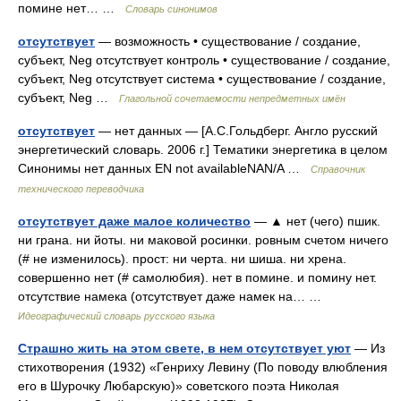
помине нет… …
Словарь синонимов
отсутствует
— возможность • существование / создание,
субъект, Neg отсутствует контроль • существование / создание,
субъект, Neg отсутствует система • существование / создание,
субъект, Neg …
Глагольной сочетаемости непредметных имён
отсутствует
— нет данных — [А.С.Гольдберг. Англо русский
энергетический словарь. 2006 г.] Тематики энергетика в целом
Синонимы нет данных EN not availableNAN/A …
Справочник
технического переводчика
отсутствует даже малое количество
— ▲ нет (чего) пшик.
ни грана. ни йоты. ни маковой росинки. ровным счетом ничего
(# не изменилось). прост: ни черта. ни шиша. ни хрена.
совершенно нет (# самолюбия). нет в помине. и помину нет.
отсутствие намека (отсутствует даже намек на… …
Идеографический словарь русского языка
Страшно жить на этом свете, в нем отсутствует уют
— Из
стихотворения (1932) «Генриху Левину (По поводу влюбления
его в Шурочку Любарскую)» советского поэта Николая