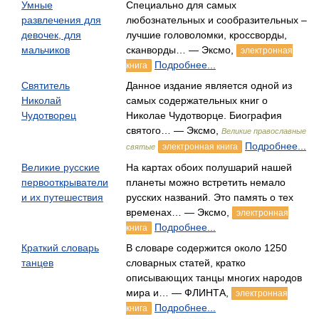
Умные
Специально для самых
развлечения для
любознательных и сообразительных –
девочек, для
лучшие головоломки, кроссворды,
мальчиков
сканворды… — Эксмо,
электронная
Подробнее...
книга
Святитель
Данное издание является одной из
Николай
самых содержательных книг о
Чудотворец
Николае Чудотворце. Биография
святого… — Эксмо,
Великие православные
Подробнее...
электронная книга
святые
Великие русские
На картах обоих полушарий нашей
первооткрыватели
планеты можно встретить немало
и их путешествия
русских названий. Это память о тех
временах… — Эксмо,
электронная
Подробнее...
книга
Краткий словарь
В словаре содержится около 1250
танцев
словарных статей, кратко
описывающих танцы многих народов
мира и… — ФЛИНТА,
электронная
Подробнее...
книга