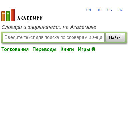
EN
DE
ES
FR
academic.ru
Словари и энциклопедии на Академике
Найти!
Толкования
Переводы
Книги
Игры ⚽