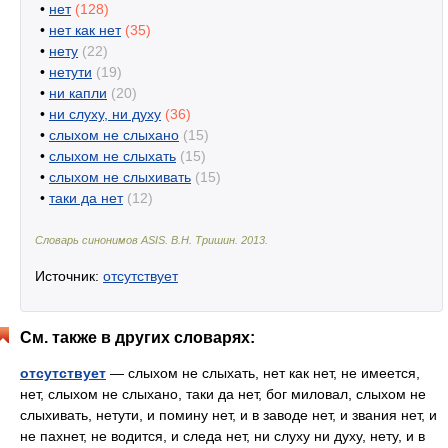
•
нет
(128)
•
нет как нет
(35)
•
нету
(22)
•
нетути
(19)
•
ни капли
(20)
•
ни слуху, ни духу
(36)
•
слыхом не слыхано
(15)
•
слыхом не слыхать
(15)
•
слыхом не слыхивать
(15)
•
таки да нет
(12)
Словарь синонимов ASIS.
В.Н. Тришин
.
2013
.
Источник:
отсутствует
См. также в других словарях:
отсутствует
— слыхом не слыхать, нет как нет, не имеется,
нет, слыхом не слыхано, таки да нет, бог миловал, слыхом не
слыхивать, нетути, и помину нет, и в заводе нет, и звания нет, и
не пахнет, не водится, и следа нет, ни слуху ни духу, нету, и в