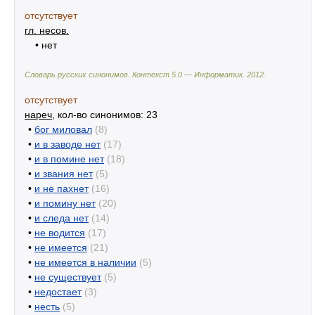
отсутствует
гл. несов.
• нет
Словарь русских синонимов. Контекст 5.0 — Информатик.
2012
.
отсутствует
нареч
, кол-во синонимов: 23
•
бог миловал
(8)
•
и в заводе нет
(17)
•
и в помине нет
(18)
•
и звания нет
(5)
•
и не пахнет
(16)
•
и помину нет
(20)
•
и следа нет
(14)
•
не водится
(17)
•
не имеется
(21)
•
не имеется в наличии
(5)
•
не существует
(5)
•
недостает
(3)
•
несть
(5)