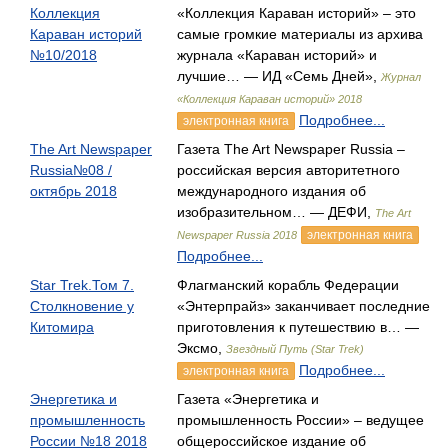
Коллекция
«Коллекция Караван историй» – это
Караван историй
самые громкие материалы из архива
№10/2018
журнала «Караван историй» и
лучшие… — ИД «Семь Дней»,
Журнал
«Коллекция Караван историй» 2018
Подробнее...
электронная книга
The Art Newspaper
Газета The Art Newspaper Russia –
Russia№08 /
российская версия авторитетного
октябрь 2018
международного издания об
изобразительном… — ДЕФИ,
The Art
электронная книга
Newspaper Russia 2018
Подробнее...
Star Trek.Том 7.
Флагманский корабль Федерации
Столкновение у
«Энтерпрайз» заканчивает последние
Китомира
приготовления к путешествию в… —
Эксмо,
Звездный Путь (Star Trek)
Подробнее...
электронная книга
Энергетика и
Газета «Энергетика и
промышленность
промышленность России» – ведущее
России №18 2018
общероссийское издание об