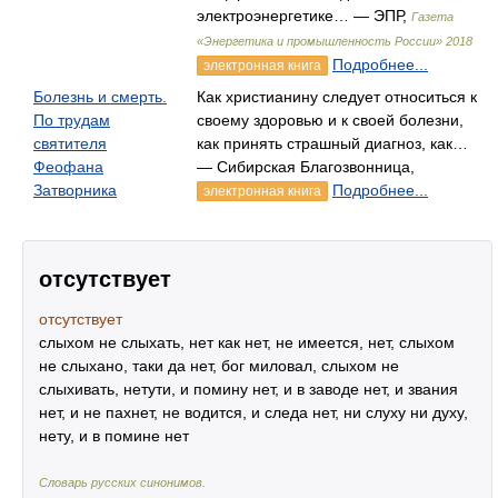
электроэнергетике… — ЭПР,
Газета
«Энергетика и промышленность России» 2018
Подробнее...
электронная книга
Болезнь и смерть.
Как христианину следует относиться к
По трудам
своему здоровью и к своей болезни,
святителя
как принять страшный диагноз, как…
Феофана
— Сибирская Благозвонница,
Затворника
Подробнее...
электронная книга
отсутствует
отсутствует
слыхом не слыхать, нет как нет, не имеется, нет, слыхом
не слыхано, таки да нет, бог миловал, слыхом не
слыхивать, нетути, и помину нет, и в заводе нет, и звания
нет, и не пахнет, не водится, и следа нет, ни слуху ни духу,
нету, и в помине нет
Словарь русских синонимов
.