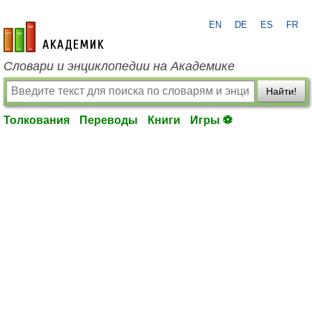
EN
DE
ES
FR
academic.ru
Словари и энциклопедии на Академике
Найти!
Толкования
Переводы
Книги
Игры ⚽