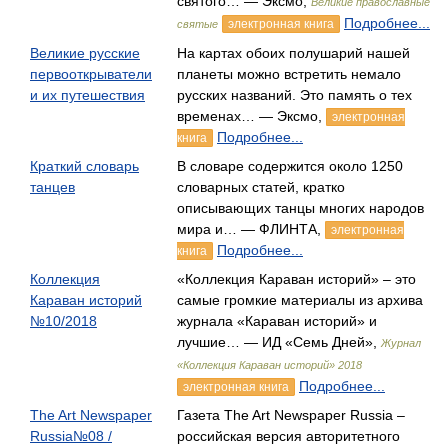
святого… — Эксмо,
Великие православные
Подробнее...
электронная книга
святые
Великие русские
На картах обоих полушарий нашей
первооткрыватели
планеты можно встретить немало
и их путешествия
русских названий. Это память о тех
временах… — Эксмо,
электронная
Подробнее...
книга
Краткий словарь
В словаре содержится около 1250
танцев
словарных статей, кратко
описывающих танцы многих народов
мира и… — ФЛИНТА,
электронная
Подробнее...
книга
Коллекция
«Коллекция Караван историй» – это
Караван историй
самые громкие материалы из архива
№10/2018
журнала «Караван историй» и
лучшие… — ИД «Семь Дней»,
Журнал
«Коллекция Караван историй» 2018
Подробнее...
электронная книга
The Art Newspaper
Газета The Art Newspaper Russia –
Russia№08 /
российская версия авторитетного