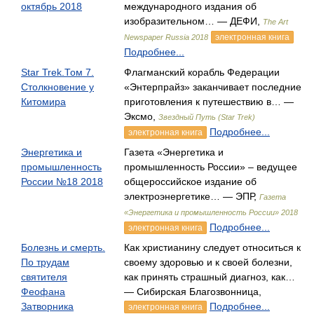
октябрь 2018
международного издания об
изобразительном… — ДЕФИ,
The Art
электронная книга
Newspaper Russia 2018
Подробнее...
Star Trek.Том 7.
Флагманский корабль Федерации
Столкновение у
«Энтерпрайз» заканчивает последние
Китомира
приготовления к путешествию в… —
Эксмо,
Звездный Путь (Star Trek)
Подробнее...
электронная книга
Энергетика и
Газета «Энергетика и
промышленность
промышленность России» – ведущее
России №18 2018
общероссийское издание об
электроэнергетике… — ЭПР,
Газета
«Энергетика и промышленность России» 2018
Подробнее...
электронная книга
Болезнь и смерть.
Как христианину следует относиться к
По трудам
своему здоровью и к своей болезни,
святителя
как принять страшный диагноз, как…
Феофана
— Сибирская Благозвонница,
Затворника
Подробнее...
электронная книга