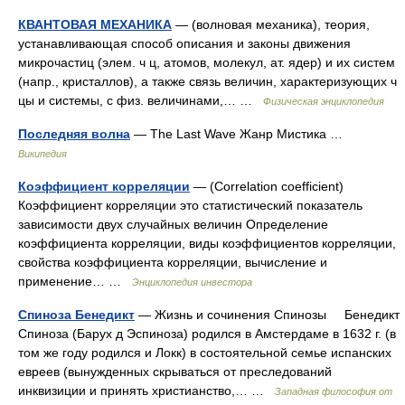
КВАНТОВАЯ МЕХАНИКА
— (волновая механика), теория,
устанавливающая способ описания и законы движения
микрочастиц (элем. ч ц, атомов, молекул, ат. ядер) и их систем
(напр., кристаллов), а также связь величин, характеризующих ч
цы и системы, с физ. величинами,… …
Физическая энциклопедия
Последняя волна
— The Last Wave Жанр Мистика …
Википедия
Коэффициент корреляции
— (Correlation coefficient)
Коэффициент корреляции это статистический показатель
зависимости двух случайных величин Определение
коэффициента корреляции, виды коэффициентов корреляции,
свойства коэффициента корреляции, вычисление и
применение… …
Энциклопедия инвестора
Спиноза Бенедикт
— Жизнь и сочинения Спинозы Бенедикт
Спиноза (Барух д Эспиноза) родился в Амстердаме в 1632 г. (в
том же году родился и Локк) в состоятельной семье испанских
евреев (вынужденных скрываться от преследований
инквизиции и принять христианство,… …
Западная философия от