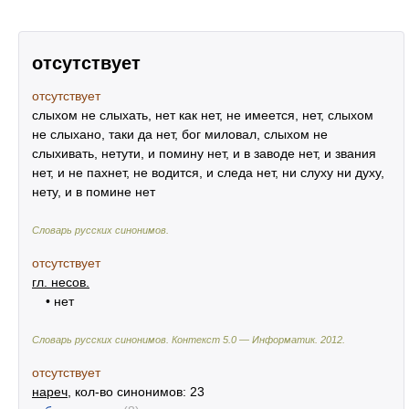
отсутствует
отсутствует
слыхом не слыхать, нет как нет, не имеется, нет, слыхом
не слыхано, таки да нет, бог миловал, слыхом не
слыхивать, нетути, и помину нет, и в заводе нет, и звания
нет, и не пахнет, не водится, и следа нет, ни слуху ни духу,
нету, и в помине нет
Словарь русских синонимов
.
отсутствует
гл. несов.
• нет
Словарь русских синонимов. Контекст 5.0 — Информатик.
2012
.
отсутствует
нареч
, кол-во синонимов: 23