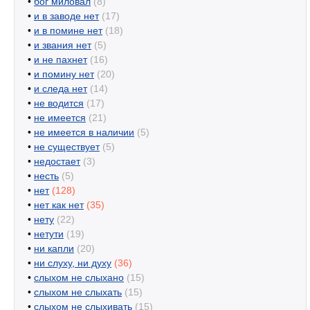
•
бог миловал
(8)
•
и в заводе нет
(17)
•
и в помине нет
(18)
•
и звания нет
(5)
•
и не пахнет
(16)
•
и помину нет
(20)
•
и следа нет
(14)
•
не водится
(17)
•
не имеется
(21)
•
не имеется в наличии
(5)
•
не существует
(5)
•
недостает
(3)
•
несть
(5)
•
нет
(128)
•
нет как нет
(35)
•
нету
(22)
•
нетути
(19)
•
ни капли
(20)
•
ни слуху, ни духу
(36)
•
слыхом не слыхано
(15)
•
слыхом не слыхать
(15)
•
слыхом не слыхивать
(15)