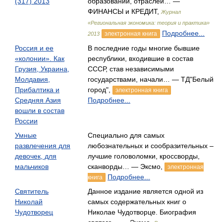
(317) 2013
образований, отраслей… —
ФИНАНСЫ и КРЕДИТ,
Журнал
«Региональная экономика: теория и практика»
Подробнее...
электронная книга
2013
Россия и ее
В последние годы многие бывшие
«колонии». Как
республики, входившие в состав
Грузия, Украина,
СССР, став независимыми
Молдавия,
государствами, начали… — ТД"Белый
Прибалтика и
город",
электронная книга
Средняя Азия
Подробнее...
вошли в состав
России
Умные
Специально для самых
развлечения для
любознательных и сообразительных –
девочек, для
лучшие головоломки, кроссворды,
мальчиков
сканворды… — Эксмо,
электронная
Подробнее...
книга
Святитель
Данное издание является одной из
Николай
самых содержательных книг о
Чудотворец
Николае Чудотворце. Биография