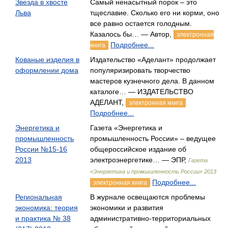
Звезда в хвосте
Cамый ненасытный порок – это
Льва
тщеславие. Сколько его ни корми, оно
все равно остается голодным.
Казалось бы… — Автор,
электронная
Подробнее...
книга
Кованые изделия в
Издательство «Аделант» продолжает
оформлении дома
популяризировать творчество
мастеров кузнечного дела. В данном
каталоге… — ИЗДАТЕЛЬСТВО
АДЕЛАНТ,
электронная книга
Подробнее...
Энергетика и
Газета «Энергетика и
промышленность
промышленность России» – ведущее
России №15-16
общероссийское издание об
2013
электроэнергетике… — ЭПР,
Газета
«Энергетика и промышленность России» 2013
Подробнее...
электронная книга
Региональная
В журнале освещаются проблемы
экономика: теория
экономики и развития
и практика № 38
административно-территориальных