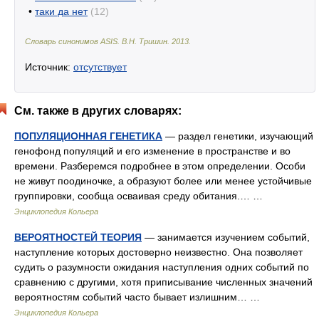
•
таки да нет
(12)
Словарь синонимов ASIS.
В.Н. Тришин
.
2013
.
Источник:
отсутствует
См. также в других словарях:
ПОПУЛЯЦИОННАЯ ГЕНЕТИКА
— раздел генетики, изучающий
генофонд популяций и его изменение в пространстве и во
времени. Разберемся подробнее в этом определении. Особи
не живут поодиночке, а образуют более или менее устойчивые
группировки, сообща осваивая среду обитания.… …
Энциклопедия Кольера
ВЕРОЯТНОСТЕЙ ТЕОРИЯ
— занимается изучением событий,
наступление которых достоверно неизвестно. Она позволяет
судить о разумности ожидания наступления одних событий по
сравнению с другими, хотя приписывание численных значений
вероятностям событий часто бывает излишним… …
Энциклопедия Кольера