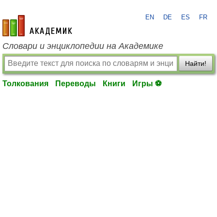
EN
DE
ES
FR
academic.ru
Словари и энциклопедии на Академике
Найти!
Толкования
Переводы
Книги
Игры ⚽