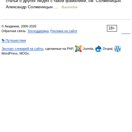
статьи о других людях с такой фамилией, см. Солженицын.
Александр Солженицын …
Википедия
© Академик, 2000-2026
18+
Обратная связь:
Техподдержка
,
Реклама на сайте
👣 Путешествия
Экспорт словарей на сайты
, сделанные на PHP,
Joomla,
Drupal,
WordPress, MODx.