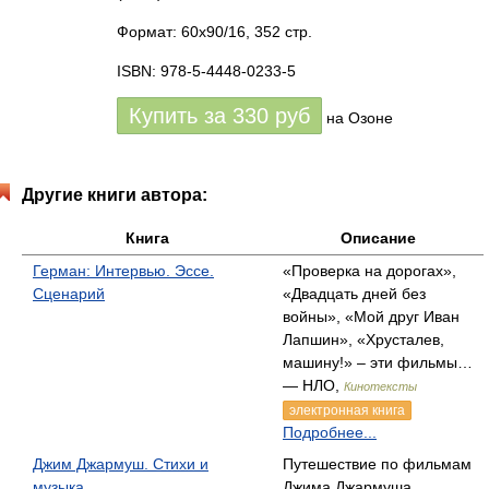
Формат: 60x90/16, 352 стр.
ISBN: 978-5-4448-0233-5
Купить за
330
руб
на Озоне
Другие книги автора:
Книга
Описание
Герман: Интервью. Эссе.
«Проверка на дорогах»,
Сценарий
«Двадцать дней без
войны», «Мой друг Иван
Лапшин», «Хрусталев,
машину!» – эти фильмы…
— НЛО,
Кинотексты
электронная книга
Подробнее...
Джим Джармуш. Стихи и
Путешествие по фильмам
музыка
Джима Джармуша,