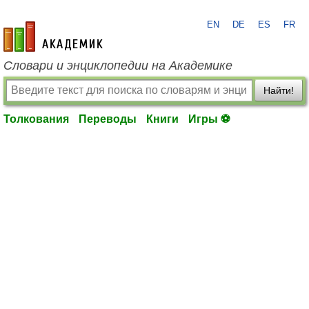
EN
DE
ES
FR
academic.ru
Словари и энциклопедии на Академике
Найти!
Толкования
Переводы
Книги
Игры ⚽