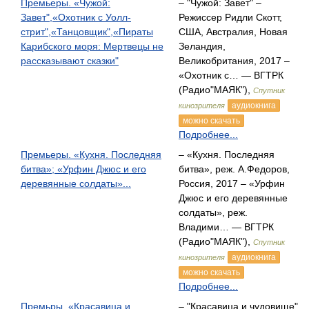
Премьеры. «Чужой:
– "Чужой: Завет" –
Завет",«Охотник с Уолл-
Режиссер Ридли Скотт,
стрит",«Танцовщик",«Пираты
США, Австралия, Новая
Карибского моря: Мертвецы не
Зеландия,
рассказывают сказки"
Великобритания, 2017 –
«Охотник с… — ВГТРК
(Радио"МАЯК"),
Спутник
аудиокнига
кинозрителя
можно скачать
Подробнее...
Премьеры. «Кухня. Последняя
– «Кухня. Последняя
битва»; «Урфин Джюс и его
битва», реж. А.Федоров,
деревянные солдаты»...
Россия, 2017 – «Урфин
Джюс и его деревянные
солдаты», реж.
Владими… — ВГТРК
(Радио"МАЯК"),
Спутник
аудиокнига
кинозрителя
можно скачать
Подробнее...
Премьры. «Красавица и
– "Красавица и чудовище"