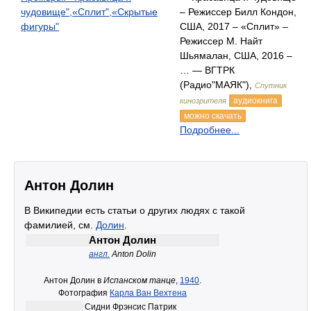
чудовище",«Сплит",«Скрытые
– Режиссер Билл Кондон,
фигуры"
США, 2017 – «Сплит» –
Режиссер М. Найт
Шьямалан, США, 2016 –
… — ВГТРК
(Радио"МАЯК"),
Спутник
аудиокнига
кинозрителя
можно скачать
Подробнее...
Антон Долин
В Википедии есть статьи о других людях с такой
фамилией, см.
Долин
.
Антон Долин
англ.
Anton Dolin
Антон Долин в
Испанском танце
,
1940
.
Фотография
Карла Ван Вехтена
Сидни Фрэнсис Патрик