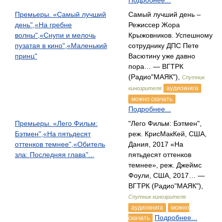
Подробнее...
Премьеры. «Самый лучший
Самый лучший день –
день",«На гребне
Режиссер Жора
волны",«Снупи и мелочь
Крыжовников. Успешному
пузатая в кино",«Маленький
сотруднику ДПС Пете
принц"
Васютину уже давно
пора… — ВГТРК
(Радио"МАЯК"),
Спутник
аудиокнига
кинозрителя
можно скачать
Подробнее...
Премьеры. «Лего Фильм:
"Лего Фильм: Бэтмен",
Бэтмен",«На пятьдесят
реж. КрисМакКей, США,
оттенков темнее",«Обитель
Дания, 2017 «На
зла: Последняя глава"...
пятьдесят оттенков
темнее», реж. Джеймс
Фоули, США, 2017… —
ВГТРК (Радио"МАЯК"),
Спутник кинозрителя
аудиокнига
можно
Подробнее...
скачать