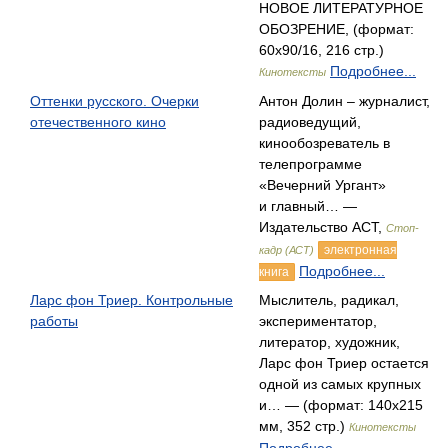
НОВОЕ ЛИТЕРАТУРНОЕ
ОБОЗРЕНИЕ, (формат:
60x90/16, 216 стр.)
Подробнее...
Кинотексты
Оттенки русского. Очерки
Антон Долин – журналист,
отечественного кино
радиоведущий,
кинообозреватель в
телепрограмме
«Вечерний Ургант»
и главный… —
Издательство АСТ,
Стоп-
электронная
кадр (АСТ)
Подробнее...
книга
Ларс фон Триер. Контрольные
Мыслитель, радикал,
работы
экспериментатор,
литератор, художник,
Ларс фон Триер остается
одной из самых крупных
и… — (формат: 140х215
мм, 352 стр.)
Кинотексты