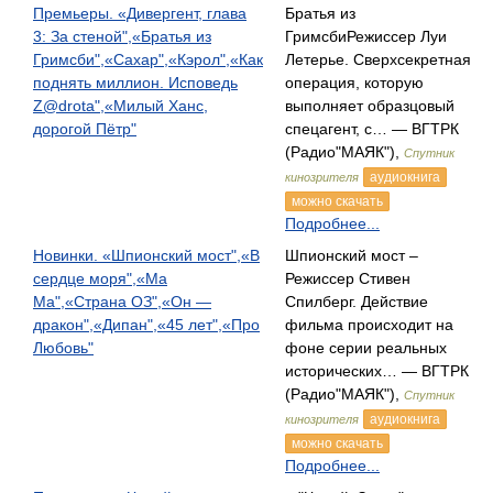
Премьеры. «Дивергент, глава
Братья из
3: За стеной",«Братья из
ГримсбиРежиссер Луи
Гримсби",«Сахар",«Кэрол",«Как
Летерье. Сверхсекретная
поднять миллион. Исповедь
операция, которую
Z@drota",«Милый Ханс,
выполняет образцовый
дорогой Пётр"
спецагент, с… — ВГТРК
(Радио"МАЯК"),
Спутник
аудиокнига
кинозрителя
можно скачать
Подробнее...
Новинки. «Шпионский мост",«В
Шпионский мост –
сердце моря",«Ма
Режиссер Стивен
Ма",«Страна ОЗ",«Он —
Спилберг. Действие
дракон",«Дипан",«45 лет",«Про
фильма происходит на
Любовь"
фоне серии реальных
исторических… — ВГТРК
(Радио"МАЯК"),
Спутник
аудиокнига
кинозрителя
можно скачать
Подробнее...