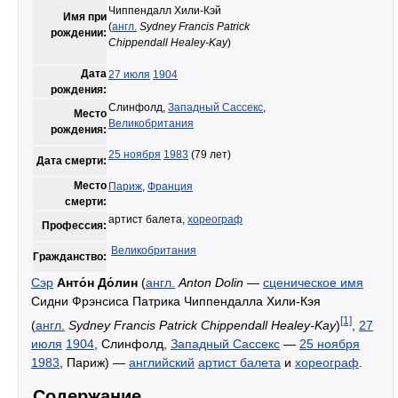
Чиппендалл Хили-Кэй
Имя при
(
англ.
Sydney Francis Patrick
рождении:
Chippendall Healey-Kay
)
Дата
27 июля
1904
рождения:
Слинфолд,
Западный Сассекс
,
Место
Великобритания
рождения:
25 ноября
1983
(79 лет)
Дата смерти:
Место
Париж
,
Франция
смерти:
артист балета,
хореограф
Профессия:
Великобритания
Гражданство:
Сэр
Анто́н До́лин
(
англ.
Anton Dolin
—
сценическое имя
Сидни Фрэнсиса Патрика Чиппендалла Хили-Кэя
[1]
(
англ.
Sydney Francis Patrick Chippendall Healey-Kay
)
,
27
июля
1904
, Слинфолд,
Западный Сассекс
—
25 ноября
1983
, Париж) —
английский
артист балета
и
хореограф
.
Содержание