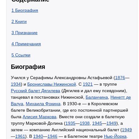
1
Биография
2
Книги
3
Признание
4
Примечания
5
Ссылки
Биография
Учился у Серафимы Александровны Астафьевой (
1876
—
1934
) и
Брониславы Нижинской
. С
1921
— в труппе
Русский балет Дягилева
(Дягилев и дал ему псевдоним),
танцевал в постановках Нижинской,
Баланчина
,
Нинетт де
Валуа
,
Михаила Фокина
. В 1930-е — в Королевском
балете Великобритании, где его постоянной партнершей
была
Алисия Маркова
. Вместе они создали в балетную
труппу Марковой-Долина (
1935
—
1938
,
1945
—
1949
), а
затем — компанию Английский национальный балет (
1949
—
1961
). В
1940
—
1946
— в Балетном театре
Нью-Йорка
.