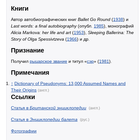
Книги
Автор автобиографических книг
Ballet Go Round
(
1938
) и
Last words: a final autobiography
(опубл.
1985
), монографий
Alicia Markova: her life and art
(
1953
),
Sleeping Ballerina: The
Story of Olga Spessivtzeva
(
1966
) и др.
Признание
Получил
рыцарское звание
и титул «
сэр
» (
1981
).
Примечания
↑
Dictionary of Pseudonyms: 13,000 Assumed Names and
Their Origins
(англ.)
Ссылки
Статья в
Британской энциклопедии
(англ.)
Статья в
Энциклопедии балета
(рус.)
Фотографии