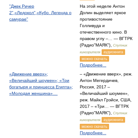
"Джек Ричер
На этой неделе Антон
2",«Ледокол",«Кубо. Легенда о
Долин выделяет яркое
самурае"
противостояние
Голливуда и
отечественного кино. В
правом углу –… — ВГТРК
(Радио"МАЯК"),
Спутник
аудиокнига
кинозрителя
можно скачать
Подробнее...
«Движение вверх»;
– «Движение вверх», реж.
«Величайший шоумен»; «Три
Антон Мегердичев,
богатыря и принцесса Египта»;
Россия, 2017 –
«Молодая женщина»....
«Величайший шоумен»,
реж. Майкл Грэйси, США,
2017 – «Три… — ВГТРК
(Радио"МАЯК"),
Спутник
аудиокнига
кинозрителя
можно скачать
Подробнее...