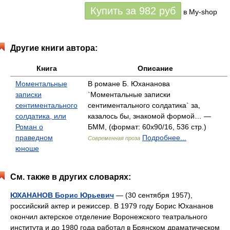
Купить за
982
руб
в My-shop
Другие книги автора:
Книга
Описание
Моментальные
В романе Б. Юхананова
записки
`Моментальные записки
сентиментального
сентиментального солдатика` за,
солдатика, или
казалось бы, знакомой формой… —
Роман о
БММ, (формат: 60x90/16, 536 стр.)
праведном
Подробнее...
Современная проза
юноше
См. также в других словарях:
ЮХАНАНОВ Борис Юрьевич
— (30 сентября 1957),
российский актер и режиссер. В 1979 году Борис Юхананов
окончил актерское отделение Воронежского театрального
института и до 1980 года работал в Брянском драматическом