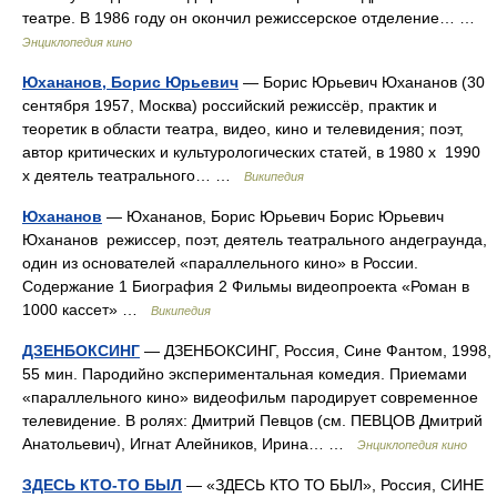
театре. В 1986 году он окончил режиссерское отделение… …
Энциклопедия кино
Юхананов, Борис Юрьевич
— Борис Юрьевич Юхананов (30
сентября 1957, Москва) российский режиссёр, практик и
теоретик в области театра, видео, кино и телевидения; поэт,
автор критических и культурологических статей, в 1980 х 1990
х деятель театрального… …
Википедия
Юхананов
— Юхананов, Борис Юрьевич Борис Юрьевич
Юхананов режиссер, поэт, деятель театрального андеграунда,
один из основателей «параллельного кино» в России.
Содержание 1 Биография 2 Фильмы видеопроекта «Роман в
1000 кассет» …
Википедия
ДЗЕНБОКСИНГ
— ДЗЕНБОКСИНГ, Россия, Сине Фантом, 1998,
55 мин. Пародийно экспериментальная комедия. Приемами
«параллельного кино» видеофильм пародирует современное
телевидение. В ролях: Дмитрий Певцов (см. ПЕВЦОВ Дмитрий
Анатольевич), Игнат Алейников, Ирина… …
Энциклопедия кино
ЗДЕСЬ КТО-ТО БЫЛ
— «ЗДЕСЬ КТО ТО БЫЛ», Россия, СИНЕ