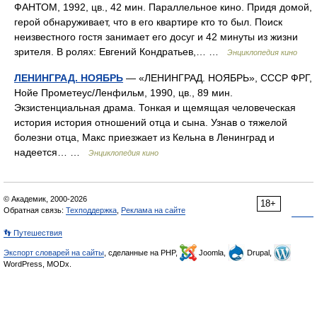
ФАНТОМ, 1992, цв., 42 мин. Параллельное кино. Придя домой,
герой обнаруживает, что в его квартире кто то был. Поиск
неизвестного гостя занимает его досуг и 42 минуты из жизни
зрителя. В ролях: Евгений Кондратьев,… …
Энциклопедия кино
ЛЕНИНГРАД. НОЯБРЬ
— «ЛЕНИНГРАД. НОЯБРЬ», СССР ФРГ,
Нойе Прометеус/Ленфильм, 1990, цв., 89 мин.
Экзистенциальная драма. Тонкая и щемящая человеческая
история история отношений отца и сына. Узнав о тяжелой
болезни отца, Макс приезжает из Кельна в Ленинград и
надеется… …
Энциклопедия кино
© Академик, 2000-2026
18+
Обратная связь:
Техподдержка
,
Реклама на сайте
👣 Путешествия
Экспорт словарей на сайты
, сделанные на PHP,
Joomla,
Drupal,
WordPress, MODx.