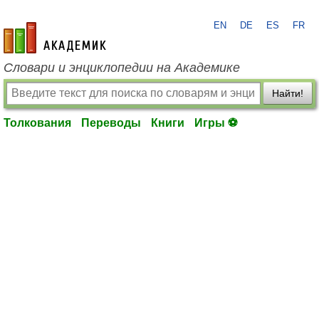
EN
DE
ES
FR
academic.ru
Словари и энциклопедии на Академике
Найти!
Толкования
Переводы
Книги
Игры ⚽