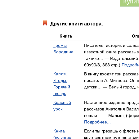
Купи
Другие книги автора:
Книга
Оп
Громы
Писатель, историк и солд
Бородина
известной книге рассказыв
тактике… — Издательский
60x90/8, 368 стр.)
Подробн
Капля.
В книгу входят три рассказ
Ягоды.
писателя А. Митяева. Он 
Горячий
детски… — Белый город,
гвоздь
Красный
Настоящее издание предс
урок
рассказов Анатолия Васил
вошли… — Малыш, (формат:
Подробнее...
Книга
Если ты грезишь о флоте 
будущих
кругосветном путешествии