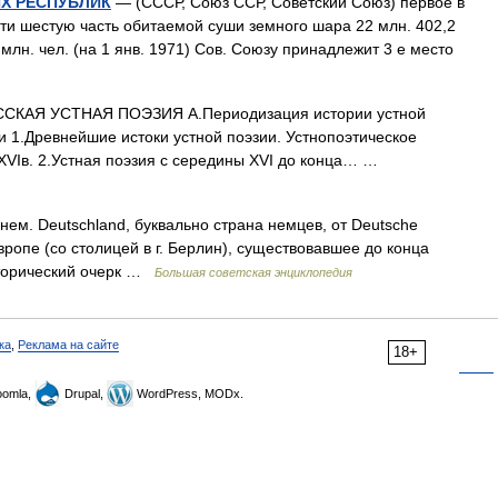
Х РЕСПУБЛИК
— (СССР, Союз ССР, Советский Союз) первое в
чти шестую часть обитаемой суши земного шара 22 млн. 402,2
млн. чел. (на 1 янв. 1971) Сов. Союзу принадлежит 3 е место
ССКАЯ УСТНАЯ ПОЭЗИЯ А.Периодизация истории устной
и 1.Древнейшие истоки устной поэзии. Устнопоэтическое
 XVIв. 2.Устная поэзия с середины XVI до конца… …
нем. Deutschland, буквально страна немцев, от Deutsche
пе (со столицей в г. Берлин), существовавшее до конца
торический очерк …
Большая советская энциклопедия
ка
,
Реклама на сайте
18+
omla,
Drupal,
WordPress, MODx.