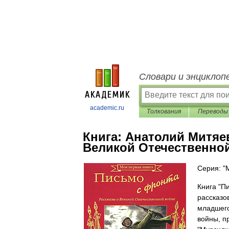
Словари и энциклоп
academic.ru
Толкования
Переводы
Книга:
Анатолий Митяев
Великой Отечественно
Серия: "
Книга "П
рассказо
младшего
войны, п