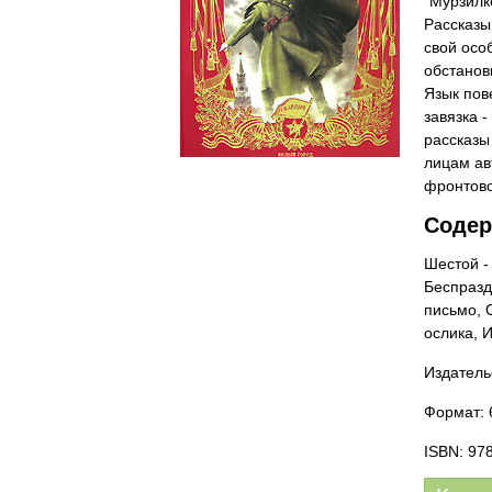
"Мурзилк
Рассказы
свой осо
обстановк
Язык пов
завязка 
рассказы
лицам ав
фронтово
Содер
Шестой -
Беспразд
письмо, 
ослика, 
Издатель
Формат: 6
ISBN: 97