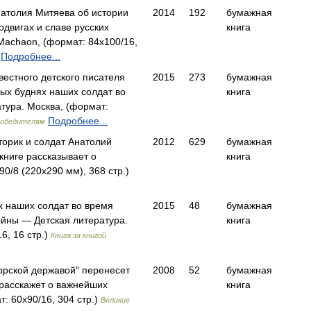
натолия Митяева об истории
2014
192
бумажная
одвигах и славе русских
книга
Machaon, (формат: 84x100/16,
Подробнее...
вестного детского писателя
2015
273
бумажная
ых буднях наших солдат во
книга
тура. Москва, (формат:
Подробнее...
Победителям
торик и солдат Анатолий
2012
629
бумажная
книге рассказывает о
книга
0/8 (220х290 мм), 368 стр.)
х наших солдат во время
2015
48
бумажная
йны — Детская литература.
книга
6, 16 стр.)
Книга за книгой
морской державой" перенесет
2008
52
бумажная
, расскажет о важнейших
книга
: 60x90/16, 304 стр.)
Великие