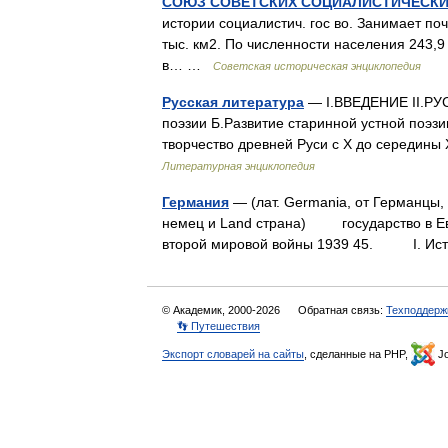
СОЮЗ СОВЕТСКИХ СОЦИАЛИСТИЧЕСКИ
истории социалистич. гос во. Занимает по
тыс. км2. По численности населения 243,9 
в… …
Советская историческая энциклопедия
Русская литература
— I.ВВЕДЕНИЕ II.РУ
поэзии Б.Развитие старинной устной поэзи
творчество древней Руси с X до середины
Литературная энциклопедия
Германия
— (лат. Germania, от Германцы, 
немец и Land страна) государство в Евро
второй мировой войны 1939 45. I. Ис
© Академик, 2000-2026
Обратная связь:
Техподдерж
👣 Путешествия
Экспорт словарей на сайты
, сделанные на PHP,
Jo