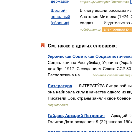
державой
страницы истории Отечества
Шестой-
В книгу вошли рассказы из
неполный
Анатолия Митяева (1924–2
(сборник)
солдат… — Издательство 
электронная кни
победителям
См. также в других словарях:
Украинская Советская Социалистическ
Социалicтична Республika), Украина (
декабря 1917. С созданием Союза ССР 30 
Расположена на… …
Большая советская энци
Литература
— ЛИТЕРАТУ́РА Лит ра войны 
она набирала силу в качестве одного из в
Писатели Сов. страны заняли своё боев
энциклопедия
Гайдар, Аркадий Петрович
— Аркадий Га
Голиков Дата рождения: 9 (22) января 19