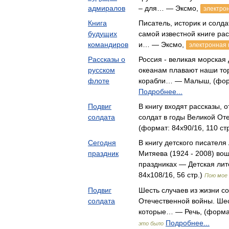
адмиралов
– для… — Эксмо,
электрон
Книга
Писатель, историк и солд
будущих
самой известной книге рас
командиров
и… — Эксмо,
электронная 
Рассказы о
Россия - великая морская
русском
океанам плавают наши то
флоте
корабли… — Малыш, (форма
Подробнее...
Подвиг
В книгу входят рассказы,
солдата
солдат в годы Великой О
(формат: 84x90/16, 110 ст
Сегодня
В книгу детского писател
праздник
Митяева (1924 - 2008) вош
праздниках — Детская лит
84x108/16, 56 стр.)
Пою мое
Подвиг
Шесть случаев из жизни с
солдата
Отечественной войны. Ше
которые… — Речь, (формат
Подробнее...
это было