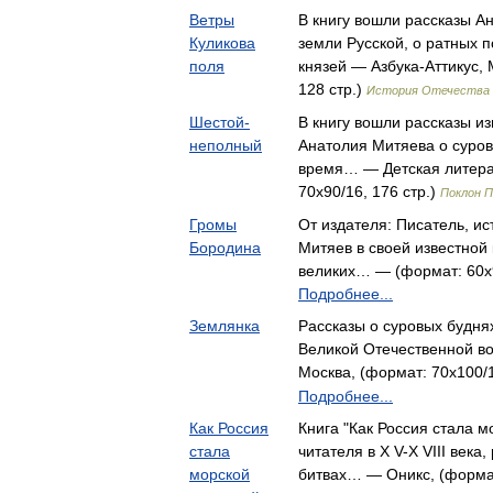
Ветры
В книгу вошли рассказы А
Куликова
земли Русской, о ратных п
поля
князей — Азбука-Аттикус, 
128 стр.)
История Отечества
Шестой-
В книгу вошли рассказы из
неполный
Анатолия Митяева о суров
время… — Детская литера
70x90/16, 176 стр.)
Поклон 
Громы
От издателя: Писатель, ис
Бородина
Митяев в своей известной 
великих… — (формат: 60x9
Подробнее...
Землянка
Рассказы о суровых будня
Великой Отечественной во
Москва, (формат: 70x100/1
Подробнее...
Как Россия
Книга "Как Россия стала 
стала
читателя в Х V-Х VIII века
морской
битвах… — Оникс, (формат