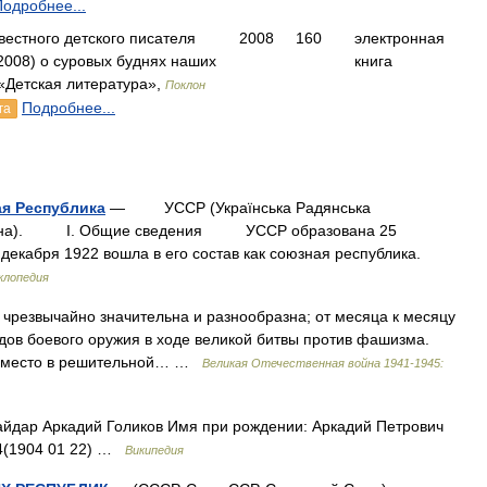
Подробнее...
вестного детского писателя
2008
160
электронная
008) о суровых буднях наших
книга
«Детская литература»,
Поклон
Подробнее...
га
ая Республика
— УССР (Украïнська Радянська
Украïна). I. Общие сведения УССР образована 25
декабря 1922 вошла в его состав как союзная республика.
клопедия
чрезвычайно значительна и разнообразна; от месяца к месяцу
идов боевого оружия в ходе великой битвы против фашизма.
ое место в решительной… …
Великая Отечественная война 1941-1945:
йдар Аркадий Голиков Имя при рождении: Аркадий Петрович
04(1904 01 22) …
Википедия