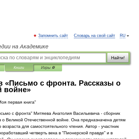
Запомнить сайт
Словарь на свой сайт
RU
едии на Академике
Найти!
Книги
Игры ⚽
 «Письмо с фронта. Рассказы о
й войне»
Моя первая книга"
исьмо с фронта" Митяева Анатолия Васильевича - сборник
в о Великой Отечественной войне. Она предназначена детям
 возраста для самостоятельного чтения. Автор - участник
роработавший четверть века в "Пионерской правде" и в