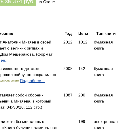
ть за
374
руб
на Озоне
исание
Год
Цена
Тип книги
ат Анатолий Митяев в своей
2012
1012
бумажная
ает о великих битвах и
книга
 Дом Мещерякова, (формат:
ее...
а известного детского
2008
142
бумажная
прошел войну, но сохранил по-
книга
Подробнее...
Читаем сами
тавляет собой сборник
1987
200
бумажная
ьевича Митяева, в который
книга
 84x90/16, 112 стр.)
или хотя бы мечтаешь о
199
электронная
, «Книга будущих адмиралов»
книга