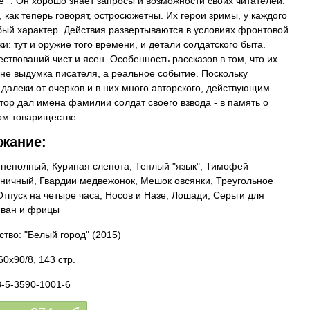
е" . Он хорошо знает запросы и возможности своих читателей.
, как теперь говорят, остросюжетны. Их герои зримы, у каждого
бый характер. Действия развертываются в условиях фронтовой
и: тут и оружие того времени, и детали солдатского быта.
ествований чист и ясен. Особенность рассказов в том, что их
- не выдумка писателя, а реальное событие. Поскольку
 далеки от очерков и в них много авторского, действующим
тор дал имена фамилии солдат своего взвода - в память о
м товариществе.
жание:
 неполный, Куриная слепота, Теплый "язык", Тимофей
ничный, Гвардии медвежонок, Мешок овсянки, Треугольное
Отпуск на четыре часа, Носов и Назе, Лошади, Серьги для
Иван и фрицы
ство: "Белый город"
(2015)
0x90/8, 143 стр.
8-5-3590-1001-6