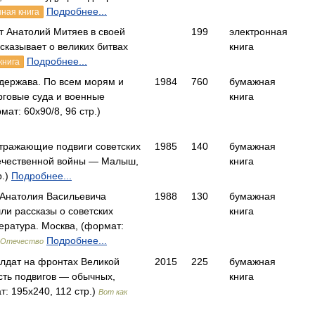
Подробнее...
ная книга
ат Анатолий Митяев в своей
199
электронная
сказывает о великих битвах
книга
Подробнее...
книга
 держава. По всем морям и
1984
760
бумажная
рговые суда и военные
книга
т: 60x90/8, 96 стр.)
 отражающие подвиги советских
1985
140
бумажная
течественной войны — Малыш,
книга
р.)
Подробнее...
я Анатолия Васильевича
1988
130
бумажная
ли рассказы о советских
книга
ература. Москва, (формат:
Подробнее...
 Отечество
олдат на фронтах Великой
2015
225
бумажная
сть подвигов — обычных,
книга
: 195x240, 112 стр.)
Вот как