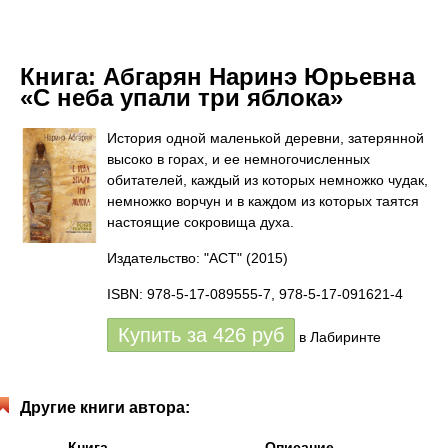
Книга:
Абгарян Наринэ Юрьевна
«С неба упали три яблока»
История одной маленькой деревни, затерянной
высоко в горах, и ее немногочисленных
обитателей, каждый из которых немножко чудак,
немножко ворчун и в каждом из которых таятся
настоящие сокровища духа.
Издательство: "АСТ"
(2015)
ISBN: 978-5-17-089555-7, 978-5-17-091621-4
Купить за
426
руб
в Лабиринте
Другие книги автора:
Книга
Описание