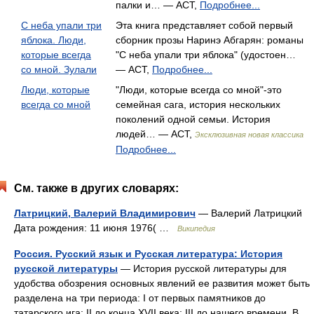
палки и… — АСТ,
Подробнее...
С неба упали три
Эта книга представляет собой первый
яблока. Люди,
сборник прозы Наринэ Абгарян: романы
которые всегда
"С неба упали три яблока" (удостоен…
со мной. Зулали
— АСТ,
Подробнее...
Люди, которые
"Люди, которые всегда со мной"-это
всегда со мной
семейная сага, история нескольких
поколений одной семьи. История
людей… — АСТ,
Эксклюзивная новая классика
Подробнее...
См. также в других словарях:
Латрицкий, Валерий Владимирович
— Валерий Латрицкий
Дата рождения: 11 июня 1976( …
Википедия
Россия. Русский язык и Русская литература: История
русской литературы
— История русской литературы для
удобства обозрения основных явлений ее развития может быть
разделена на три периода: I от первых памятников до
татарского ига; II до конца XVII века; III до нашего времени. В