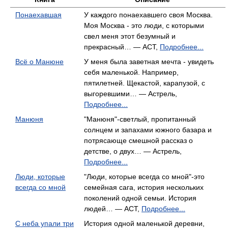
Понаехавшая
У каждого понаехавшего своя Москва.
Моя Москва - это люди, с которыми
свел меня этот безумный и
прекрасный… — АСТ,
Подробнее...
Всё о Манюне
У меня была заветная мечта - увидеть
себя маленькой. Например,
пятилетней. Щекастой, карапузой, с
выгоревшими… — Астрель,
Подробнее...
Манюня
"Манюня"-светлый, пропитанный
солнцем и запахами южного базара и
потрясающе смешной рассказ о
детстве, о двух… — Астрель,
Подробнее...
Люди, которые
"Люди, которые всегда со мной"-это
всегда со мной
семейная сага, история нескольких
поколений одной семьи. История
людей… — АСТ,
Подробнее...
С неба упали три
История одной маленькой деревни,