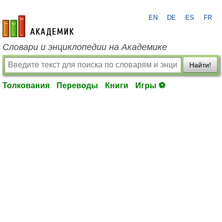
EN
DE
ES
FR
academic.ru
Словари и энциклопедии на Академике
Найти!
Толкования
Переводы
Книги
Игры ⚽