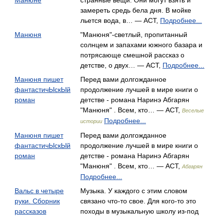
Манюне
странные вещи. Они могут взять и
замереть средь бела дня. В мойке
льется вода, в… — АСТ,
Подробнее...
Манюня
"Манюня"-светлый, пропитанный
солнцем и запахами южного базара и
потрясающе смешной рассказ о
детстве, о двух… — АСТ,
Подробнее...
Манюня пишет
Перед вами долгожданное
фантастичЫскЫй
продолжение лучшей в мире книги о
роман
детстве - романа Наринэ Абгарян
"Манюня" . Всем, кто… — АСТ,
Веселые
Подробнее...
истории
Манюня пишет
Перед вами долгожданное
фантастичЫскЫй
продолжение лучшей в мире книги о
роман
детстве - романа Наринэ Абгарян
"Манюня" . Всем, кто… — АСТ,
Абгарян
Подробнее...
Вальс в четыре
Музыка. У каждого с этим словом
руки. Сборник
связано что-то свое. Для кого-то это
рассказов
походы в музыкальную школу из-под