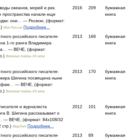
оды океанов, морей и рек.
2016
209
бумажная
е пространства начали еще
книга
едки: они… — Росмэн, (формат:
.)
Подробнее...
Моя Россия
стного российского писателя-
2013
168
бумажная
на 1-го ранга Владимира
книга
а… — ВЕЧЕ, (формат:
р.)
Военные тайны XX века
стного российского писателя-
2013
170
бумажная
мира Шигина посвящена ныне
книга
офам… — ВЕЧЕ, (формат:
р.)
Военные тайны XX века
 писателя и журналиста
2012
101
бумажная
нга В. Шигина рассказывает о
книга
… — ВЕЧЕ, (формат: 84x108/32
 стр.)
Подробнее...
МорЛет
стного российского писателя-
2013
89
бумажная