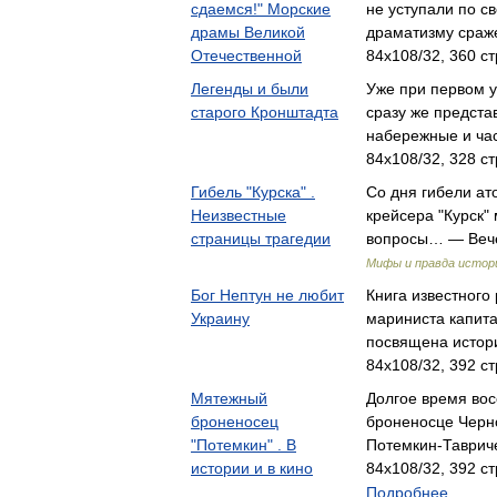
сдаемся!" Морские
не уступали по с
драмы Великой
драматизму сраж
Отечественной
84x108/32, 360 ст
Легенды и были
Уже при первом 
старого Кронштадта
сразу же предста
набережные и ча
84x108/32, 328 ст
Гибель "Курска" .
Со дня гибели ат
Неизвестные
крейсера "Курск" 
страницы трагедии
вопросы… — Вече,
Мифы и правда истор
Бог Нептун не любит
Книга известного
Украину
мариниста капита
посвящена истор
84x108/32, 392 ст
Мятежный
Долгое время вос
броненосец
броненосце Черн
"Потемкин" . В
Потемкин-Таврич
истории и в кино
84x108/32, 392 ст
Подробнее...