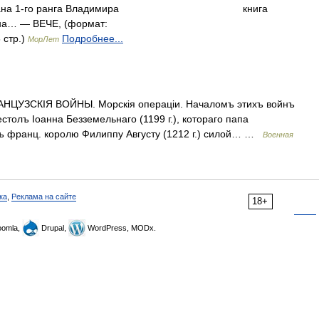
на 1-го ранга Владимира
книга
на… — ВЕЧЕ, (формат:
 стр.)
Подробнее...
МорЛет
ЦУЗСКІЯ ВОЙНЫ. Морскія операціи. Началомъ этихъ войнъ
естолъ Іоанна Безземельнаго (1199 г.), котораго папа
лъ франц. королю Филиппу Августу (1212 г.) силой… …
Военная
ка
,
Реклама на сайте
18+
omla,
Drupal,
WordPress, MODx.