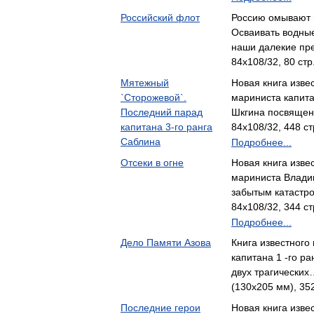
Российский флот
Россию омывают в
Осваивать водны
наши далекие пр
84x108/32, 80 стр
Мятежный
Новая книга изве
`Сторожевой`.
мариниста капита
Последний парад
Шкгина посвящен
капитана 3-го ранга
84x108/32, 448 ст
Саблина
Подробнее...
Отсеки в огне
Новая книга изве
мариниста Влади
забытым катастр
84x108/32, 344 ст
Подробнее...
Дело Памяти Азова
Книга известного
капитана 1 -го ра
двух трагических
(130х205 мм), 352
Последние герои
Новая книга изве