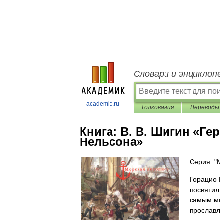
Словари и энциклоп
academic.ru
Толкования
Переводы
Книга:
В. В. Шигин «Ге
Нельсона»
Серия: "
Горацио 
посвятил
самым мо
прославл