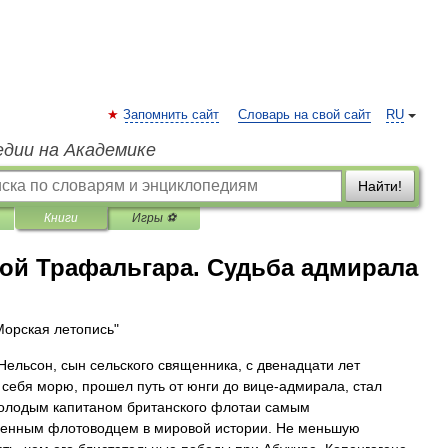
Запомнить сайт
Словарь на свой сайт
RU
едии на Академике
Найти!
Книги
Игры ⚽
рой Трафальгара. Судьба адмирала
Морская летопись"
Нельсон, сын сельского священника, с двенадцати лет
 себя морю, прошел путь от юнги до вице-адмирала, стал
лодым капитаном британского флотаи самым
енным флотоводцем в мировой истории. Не меньшую