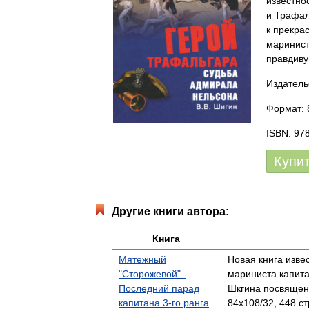
известно
и Трафал
к прекра
маринист
правдиву
Издатель
Формат: 
ISBN: 97
Купи
Другие книги автора:
Книга
Мятежный
Новая книга изве
"Сторожевой" .
мариниста капита
Последний парад
Шкгина посвящен
капитана 3-го ранга
84x108/32, 448 ст