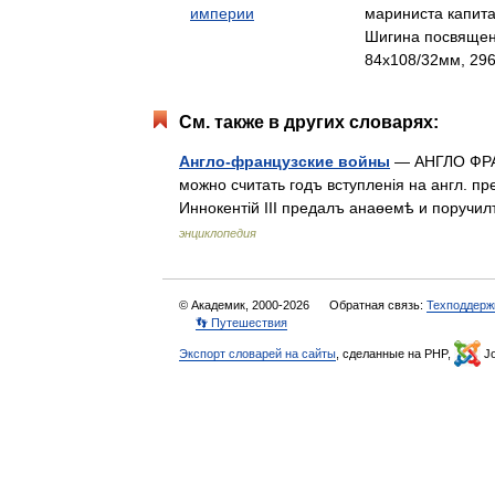
империи
мариниста капита
Шигина посвяще
84x108/32мм, 296
См. также в других словарях:
Англо-французские войны
— АНГЛО ФРАН
можно считать годъ вступленія на англ. пр
Иннокентій III предалъ анаѳемѣ и поручи
энциклопедия
© Академик, 2000-2026
Обратная связь:
Техподдерж
👣 Путешествия
Экспорт словарей на сайты
, сделанные на PHP,
Jo