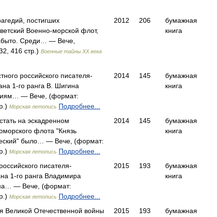
агедий, постигших
2012
206
бумажная
ветский Военно-морской флот,
книга
абыто. Среди… — Вече,
32, 416 стр.)
Военные тайны XX века
стного российского писателя-
2014
145
бумажная
ана 1-го ранга В. Шигина
книга
иям… — Вече, (формат:
р.)
Подробнее...
Морская летопись
стать на эскадренном
2014
145
бумажная
оморского флота "Князь
книга
еский" было… — Вече, (формат:
р.)
Подробнее...
Морская летопись
 российского писателя-
2015
193
бумажная
на 1-го ранга Владимира
книга
а… — Вече, (формат:
р.)
Подробнее...
Морская летопись
я Великой Отечественной войны
2015
193
бумажная