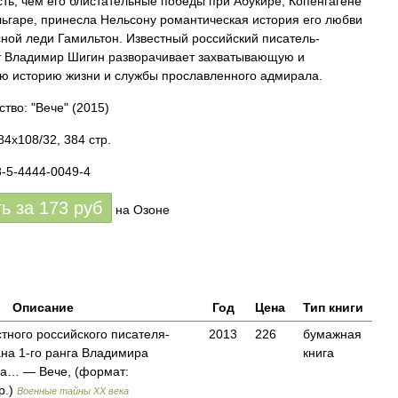
сть, чем его блистательные победы при Абукире, Копенгагене
ьгаре, принесла Нельсону романтическая история его любви
сной леди Гамильтон. Известный российский писатель-
 Владимир Шигин разворачивает захватывающую и
ю историю жизни и службы прославленного адмирала.
ство: "Вече"
(2015)
84x108/32, 384 стр.
8-5-4444-0049-4
ть за
173
руб
на Озоне
Описание
Год
Цена
Тип книги
стного российского писателя-
2013
226
бумажная
на 1-го ранга Владимира
книга
а… — Вече, (формат:
р.)
Военные тайны XX века