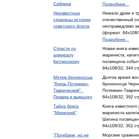
Саблина
Подробнее...
Неизвестные
Немало драм и тр
страницы истории
отечественный со
советского флота
несправедливо з
(формат: 84x108/
Подробнее...
Страсти по
Новая книга изве
адмиралу
мариниста, капит
Кетлинскому
посвящена событ
84x108/32, 344 ст
Мятеж броненосца
Долгое время вос
"Князь Потемкин-
броненосце Черн
Таврический" .
Потемкин-Таврич
Правда и вымысел
84x108/32, 392 ст
Тайна брига
Книга известного
"Меркурий"
мариниста капита
Шигина посвящен
84x108/32, 352 ст
"Погибаем, но не
Морские сражени