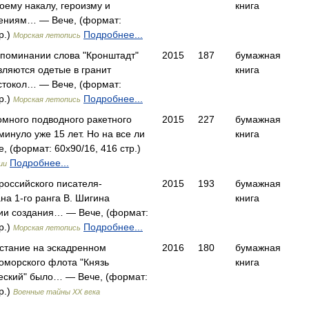
воему накалу, героизму и
книга
ениям… — Вече, (формат:
р.)
Подробнее...
Морская летопись
упоминании слова "Кронштадт"
2015
187
бумажная
вляются одетые в гранит
книга
стокол… — Вече, (формат:
р.)
Подробнее...
Морская летопись
омного подводного ракетного
2015
227
бумажная
минуло уже 15 лет. Но на все ли
книга
 (формат: 60x90/16, 416 стр.)
Подробнее...
ии
 российского писателя-
2015
193
бумажная
на 1-го ранга В. Шигина
книга
ии создания… — Вече, (формат:
р.)
Подробнее...
Морская летопись
стание на эскадренном
2016
180
бумажная
оморского флота "Князь
книга
еский" было… — Вече, (формат:
р.)
Военные тайны XX века