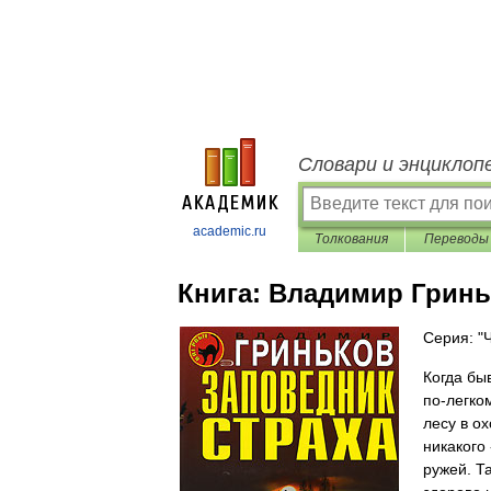
Словари и энциклоп
academic.ru
Толкования
Переводы
Книга:
Владимир Гринь
Серия: "
Когда бы
по-легко
лесу в ох
никакого
ружей. Т