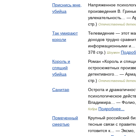
Приснись мне,
Напряженное психологи
убийца
произведения В. Гриньк
увлекательность… — Ар
стр.)
Отечественный дете
Так умирают
Телевидение — этот м
короли
доходов трудно сравни
информационными и… —
378 стр.)
Подроб
Шоумен
Король и
Роман «Король и спящи
спящий
остросюжетных произве
убийца
детективного… — Армад
стр.)
Отечественный дете
Санитар
Острота и драматичнос
психологическое дейст
Владимира… — Фолио, (
Подробнее...
Кобра
Помеченный
Крупный российский б
смертью
тесные связи с правит
готовится к… — Эксмо, 