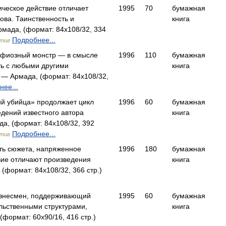
ческое действие отличает
1995
70
бумажная
ова. Таинственность и
книга
мада, (формат: 84x108/32, 334
Подробнее...
ктив
афиозный монстр — в смысле
1996
110
бумажная
ть с любыми другими
книга
 Армада, (формат: 84x108/32,
нее...
й убийца» продолжает цикл
1996
60
бумажная
дений известного автора
книга
а, (формат: 84x108/32, 392
Подробнее...
ктив
ть сюжета, напряженное
1996
180
бумажная
вие отличают произведения
книга
формат: 84x108/32, 366 стр.)
изнесмен, поддерживающий
1995
60
бумажная
ельственными структурами,
книга
(формат: 60x90/16, 416 стр.)