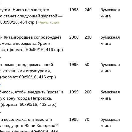
.
угим. Никто не знает, кто
1998
240
бумажная
кто станет следующей жертвой —
книга
60x90/16, 464 стр.)
Черная кошка
й Китайгородцев сопровождает
2000
230
бумажная
смена в поездке за Урал к
книга
, (формат: 60x90/16, 416 стр.)
.
изнесмен, поддерживающий
1995
50
бумажная
ельственными структурами,
книга
(формат: 60x90/16, 416 стр.)
.
илось, чтобы внедрить "крота" в
1999
200
бумажная
ую зону города Петровска,
книга
формат: 60x90/16, 432 стр.)
.
и весельчака, оптимиста и
1998
70
бумажная
елеведущего Жени Колодина?
книга
есс, (формат: 60x90/16, 464