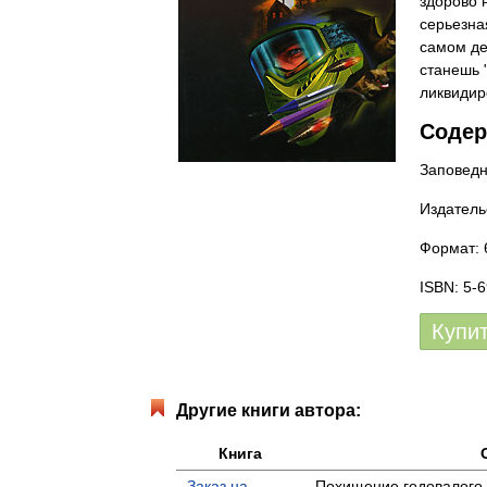
здорово 
серьезна
самом де
станешь 
ликвидиро
Содер
Заповедн
Издатель
Формат: 6
ISBN: 5-
Купи
Другие книги автора:
Книга
Заказ на
Похищение годовалого 