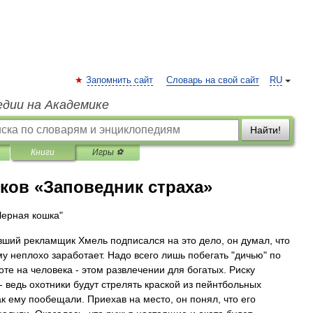
Запомнить сайт
Словарь на свой сайт
RU
едии на Академике
Найти!
Книги
Игры ⚽
ков «Заповедник страха»
Черная кошка"
вший рекламщик Хмель подписался на это дело, он думал, что
му неплохо заработает. Надо всего лишь побегать "дичью" по
оте на человека - этом развлечении для богатых. Риску
 - ведь охотники будут стрелять краской из пейнтбольных
ак ему пообещали. Приехав на место, он понял, что его