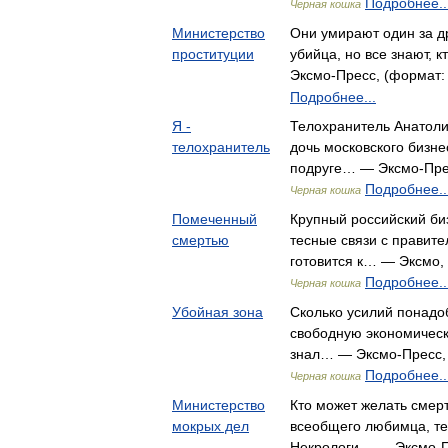
Подробнее..
Черная кошка
Министерство
Они умирают один за др
проституции
убийца, но все знают, 
Эксмо-Пресс, (формат: 
Подробнее...
Я -
Телохранитель Анатоли
телохранитель
дочь московского бизне
подруге… — Эксмо-Пресс
Подробнее..
Черная кошка
Помеченный
Крупный российский б
смертью
тесные связи с правит
готовится к… — Эксмо, 
Подробнее..
Черная кошка
Убойная зона
Сколько усилий понадоб
свободную экономическ
знал… — Эксмо-Пресс, (
Подробнее..
Черная кошка
Министерство
Кто может желать смерт
мокрых дел
всеобщего любимца, т
Некрологи… — Эксмо-Пр