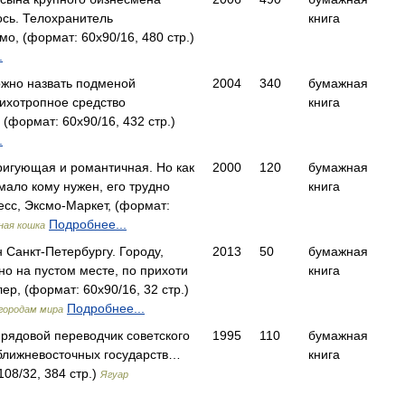
ось. Телохранитель
книга
, (формат: 60x90/16, 480 стр.)
.
ожно назвать подменой
2004
340
бумажная
сихотропное средство
книга
(формат: 60x90/16, 432 стр.)
.
ригующая и романтичная. Но как
2000
120
бумажная
 мало кому нужен, его трудно
книга
сс, Эксмо-Маркет, (формат:
Подробнее...
ная кошка
 Санкт-Петербургу. Городу,
2013
50
бумажная
но на пустом месте, по прихоти
книга
р, (формат: 60x90/16, 32 стр.)
Подробнее...
городам мира
 рядовой переводчик советского
1995
110
бумажная
 ближневосточных государств…
книга
08/32, 384 стр.)
Ягуар