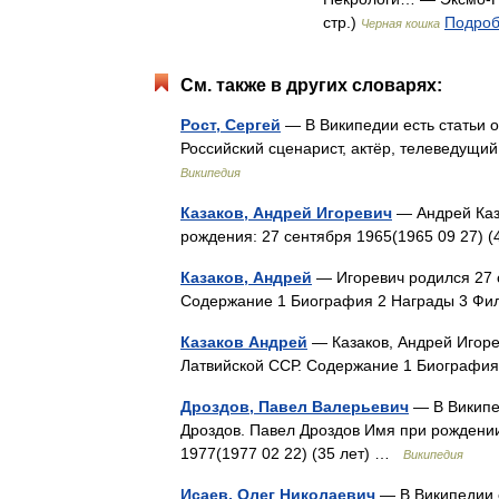
стр.)
Подроб
Черная кошка
См. также в других словарях:
Рост, Сергей
— В Википедии есть статьи о
Российский сценарист, актёр, телеведущи
Википедия
Казаков, Андрей Игоревич
— Андрей Каз
рождения: 27 сентября 1965(1965 09 27) 
Казаков, Андрей
— Игоревич родился 27 с
Содержание 1 Биография 2 Награды 3 
Казаков Андрей
— Казаков, Андрей Игоре
Латвийской ССР. Содержание 1 Биограф
Дроздов, Павел Валерьевич
— В Википед
Дроздов. Павел Дроздов Имя при рождени
1977(1977 02 22) (35 лет) …
Википедия
Исаев, Олег Николаевич
— В Википедии е