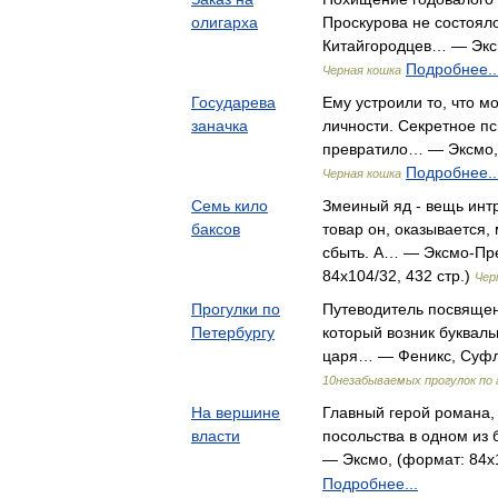
олигарха
Проскурова не состоял
Китайгородцев… — Эксмо
Подробнее..
Черная кошка
Государева
Ему устроили то, что м
заначка
личности. Секретное п
превратило… — Эксмо, 
Подробнее..
Черная кошка
Семь кило
Змеиный яд - вещь инт
баксов
товар он, оказывается,
сбыть. А… — Эксмо-Пре
84x104/32, 432 стр.)
Чер
Прогулки по
Путеводитель посвящен
Петербургу
который возник букваль
царя… — Феникс, Суфле
10незабываемых прогулок по 
На вершине
Главный герой романа,
власти
посольства в одном из
— Эксмо, (формат: 84x1
Подробнее...