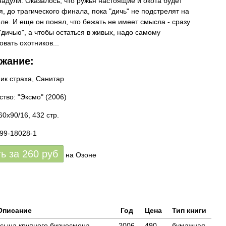
надули. Оказалось, что ружья настоящие и окота будет
я, до трагического финала, пока "дичь" не подстрелят на
ле. И еще он понял, что бежать не имеет смысла - сразу
"дичью", а чтобы остаться в живых, надо самому
вать охотников...
жание:
ик страха, Санитар
ство: "Эксмо"
(2006)
0x90/16, 432 стр.
699-18028-1
ть за
260
руб
на Озоне
Описание
Год
Цена
Тип книги
сына крупного бизнесмена
2006
490
бумажная