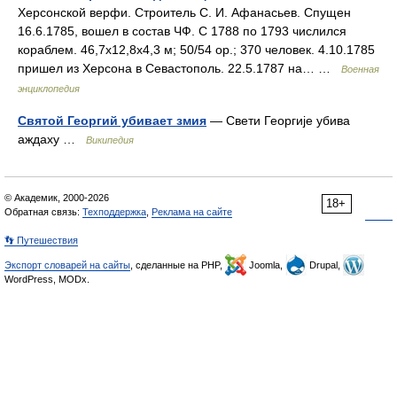
Херсонской верфи. Строитель С. И. Афанасьев. Спущен
16.6.1785, вошел в состав ЧФ. С 1788 по 1793 числился
кораблем. 46,7x12,8x4,3 м; 50/54 ор.; 370 человек. 4.10.1785
пришел из Херсона в Севастополь. 22.5.1787 на… …
Военная
энциклопедия
Святой Георгий убивает змия
— Свети Георгије убива
аждаху …
Википедия
© Академик, 2000-2026
18+
Обратная связь:
Техподдержка
,
Реклама на сайте
👣 Путешествия
Экспорт словарей на сайты
, сделанные на PHP,
Joomla,
Drupal,
WordPress, MODx.