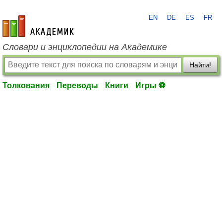
EN
DE
ES
FR
academic.ru
Словари и энциклопедии на Академике
Найти!
Толкования
Переводы
Книги
Игры ⚽