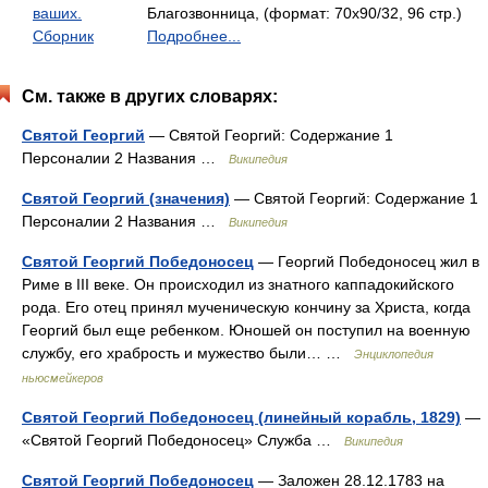
ваших.
Благозвонница, (формат: 70x90/32, 96 стр.)
Сборник
Подробнее...
См. также в других словарях:
Святой Георгий
— Святой Георгий: Содержание 1
Персоналии 2 Названия …
Википедия
Святой Георгий (значения)
— Святой Георгий: Содержание 1
Персоналии 2 Названия …
Википедия
Святой Георгий Победоносец
— Георгий Победоносец жил в
Риме в III веке. Он происходил из знатного каппадокийского
рода. Его отец принял мученическую кончину за Христа, когда
Георгий был еще ребенком. Юношей он поступил на военную
службу, его храбрость и мужество были… …
Энциклопедия
ньюсмейкеров
Святой Георгий Победоносец (линейный корабль, 1829)
—
«Святой Георгий Победоносец» Служба …
Википедия
Святой Георгий Победоносец
— Заложен 28.12.1783 на