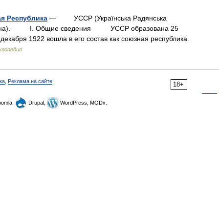
ая Республика
— УССР (Украïнська Радянська
Украïна). I. Общие сведения УССР образована 25
декабря 1922 вошла в его состав как союзная республика.
клопедия
ка
,
Реклама на сайте
18+
omla,
Drupal,
WordPress, MODx.