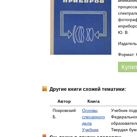
внимание
процесса
спектрал
фотограф
иприборо
Ю. В.
Издатель
Формат: 6
Купи
Другие книги схожей тематики:
Автор
Книга
Покровский
Основы
Учебник под
Б.
слесарного
Федеральног
дела
образовател
Учебник
Твердая бум