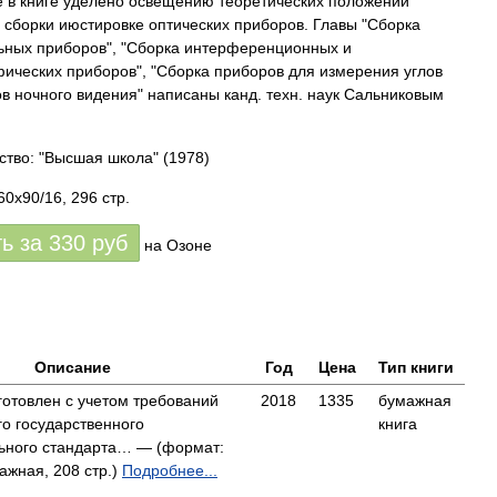
 в книге уделено освещению теоретических положений
 сборки июстировке оптических приборов. Главы "Сборка
ьных приборов", "Сборка интерференционных и
ических приборов", "Сборка приборов для измерения углов
в ночного видения" написаны канд. техн. наук Сальниковым
ство: "Высшая школа"
(1978)
0x90/16, 296 стр.
ть за
330
руб
на Озоне
Описание
Год
Цена
Тип книги
готовлен с учетом требований
2018
1335
бумажная
о государственного
книга
ьного стандарта… — (формат:
ажная, 208 стр.)
Подробнее...