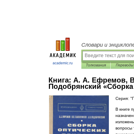
Словари и энциклоп
academic.ru
Толкования
Переводы
Книга:
А. А. Ефремов, В
Подобрянский «Сборка 
Серия: "
В книге 
назначен
изложены
вопросы 