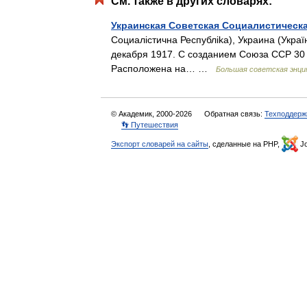
См. также в других словарях:
Украинская Советская Социалистическ
Социалicтична Республika), Украина (
декабря 1917. С созданием Союза ССР 30 
Расположена на… …
Большая советская энци
© Академик, 2000-2026
Обратная связь:
Техподдерж
👣 Путешествия
Экспорт словарей на сайты
, сделанные на PHP,
Jo