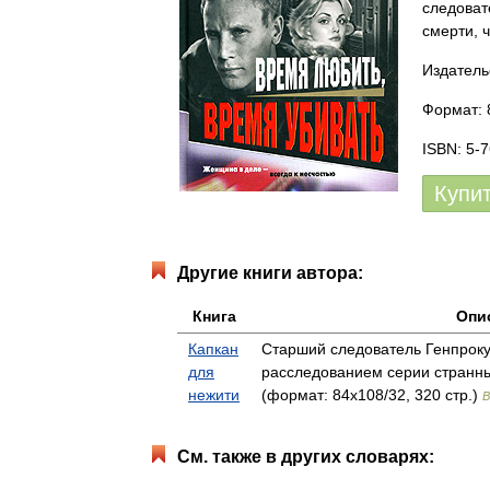
следоват
смерти, ч
Издатель
Формат: 
ISBN: 5-
Купи
Другие книги автора:
Книга
Опи
Капкан
Старший следователь Генпрок
для
расследованием серии странн
нежити
(формат: 84x108/32, 320 стр.)
В
См. также в других словарях: