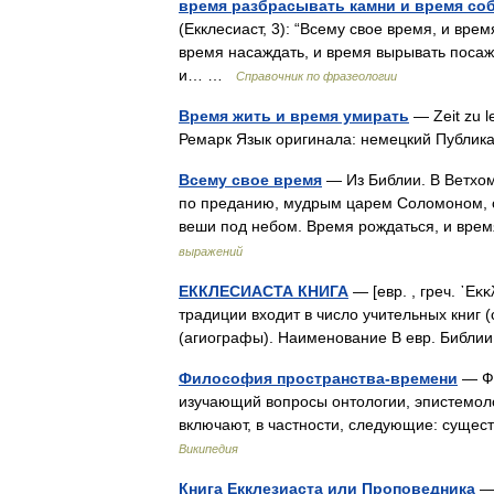
время разбрасывать камни и время со
(Екклесиаст, 3): “Всему свое время, и вре
время насаждать, и время вырывать посаж
и… …
Справочник по фразеологии
Время жить и время умирать
— Zeit zu l
Ремарк Язык оригинала: немецкий Публ
Всему свое время
— Из Библии. В Ветхом
по преданию, мудрым царем Соломоном, ска
веши под небом. Время рождаться, и вре
выражений
ЕККЛЕСИАСТА КНИГА
— [евр. , греч. ᾿Εκκ
традиции входит в число учительных книг (
(агиографы). Наименование В евр. Библ
Философия пространства-времени
— Фи
изучающий вопросы онтологии, эпистемол
включают, в частности, следующие: сущес
Википедия
Книга Екклезиаста или Проповедника
— 