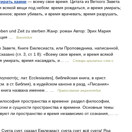
бирать камни
— всему свое время. Цитата из Ветхого Завета
мя всякой вещи под небом: время рождаться, и время умирать;
енное; время убивать, и время врачевать; время разрушать,
eben und Zeit zu sterben Жанр: роман Автор: Эрих Мария
икация …
Википедия
 Завете, Книге Екклесиаста, или Проповедника, написанной,
зано (гл. 3, ст. 1 8): «Всему свое время, и время всякой
мя умирать; время насаждать, и… …
Словарь крылатых слов и
λησιαστής; лат. Ecclesiastes], библейская книга; в христ.
см. в ст. Библия), в иудейском каноне в разд. «Писания»
ии книга названа именем… …
Православная энциклопедия
лософия пространства и времени раздел философии,
огии и сущности пространства и времени. Основные темы
твуют ли пространство и время независимо от сознания,… …
Суета сует, сказал Екклезиаст, суета сует, всё суета! Род