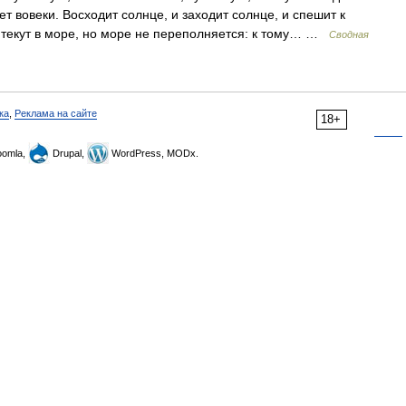
т вовеки. Восходит солнце, и заходит солнце, и спешит к
и текут в море, но море не переполняется: к тому… …
Сводная
ка
,
Реклама на сайте
18+
omla,
Drupal,
WordPress, MODx.