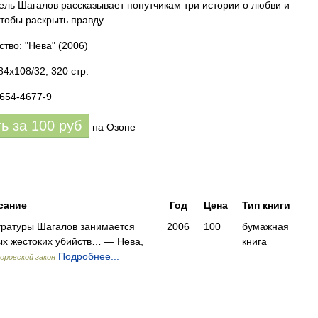
ель Шагалов рассказывает попутчикам три истории о любви и
тобы раскрыть правду...
ство: "Нева"
(2006)
84x108/32, 320 стр.
7654-4677-9
ть за
100
руб
на Озоне
сание
Год
Цена
Тип книги
уратуры Шагалов занимается
2006
100
бумажная
ых жестоких убийств… — Нева,
книга
Подробнее...
оровской закон