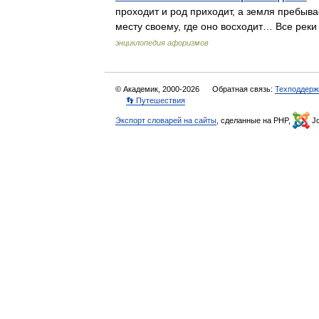
проходит и род приходит, а земля пребывае
месту своему, где оно восходит… Все рек
энциклопедия афоризмов
© Академик, 2000-2026
Обратная связь:
Техподдерж
👣 Путешествия
Экспорт словарей на сайты
, сделанные на PHP,
Jo