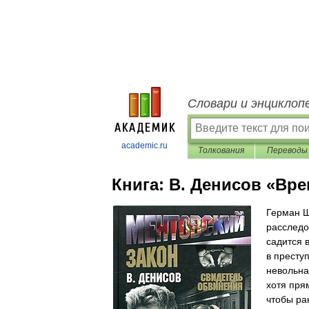
Словари и энциклоп
academic.ru
Толкования
Переводы
Книга:
В. Денисов «Вре
Герман Ш
расследо
садится в
в престу
невольна
хотя пря
чтобы ра