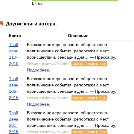
Litres
Другие книги автора:
Книга
Описание
Твой
В каждом номере:новости, общественно-
день
политические события, репортажи с мест
210-
происшествий, сенсации дня… — Пресса.ру,
2015
электронная книга
Редакция газеты Твой день
Подробнее...
Твой
В каждом номере:новости, общественно-
день
политические события, репортажи с мест
206-
происшествий, сенсации дня… — Пресса.ру,
2015
электронная книга
Редакция газеты Твой день
Подробнее...
Твой
В каждом номере:новости, общественно-
день
политические события, репортажи с мест
201-
происшествий, сенсации дня… — Пресса.ру,
2015
электронная книга
Редакция газеты Твой день