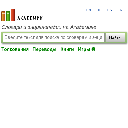
EN
DE
ES
FR
academic.ru
Словари и энциклопедии на Академике
Найти!
Толкования
Переводы
Книги
Игры ⚽