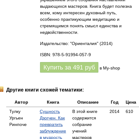
выдающихся мастеров. Книга будет полезна
всем, кому интересен духовный путь,
особенно практикующим медитацию и
стремящимся понять смысл единства и
недвойственности.
Издательство: "Ориенталия"
(2014)
ISBN: 978-5-91994-057-9
Купить за
491
руб
в My-shop
Другие книги схожей тематики:
Автор
Книга
Описание
Год
Цена
Тулку
Сущность
В этой книге
2014
610
Ургьен
Дзогчен. Как
содержится
Ринпоче
превратить
собрание
заблуждение
учений
в мудрость
мастеров