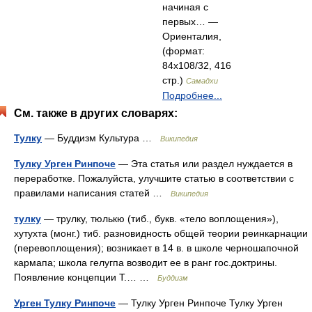
начиная с
первых… —
Ориенталия,
(формат:
84x108/32, 416
стр.)
Самадхи
Подробнее...
См. также в других словарях:
Тулку
— Буддизм Культура …
Википедия
Тулку Урген Ринпоче
— Эта статья или раздел нуждается в
переработке. Пожалуйста, улучшите статью в соответствии с
правилами написания статей …
Википедия
тулку
— трулку, тюлькю (тиб., букв. «тело воплощения»),
хутухта (монг.) тиб. разновидность общей теории реинкарнации
(перевоплощения); возникает в 14 в. в школе черношапочной
кармапа; школа гелугпа возводит ее в ранг гос.доктрины.
Появление концепции Т.… …
Буддизм
Урген Тулку Ринпоче
— Тулку Урген Ринпоче Тулку Урген