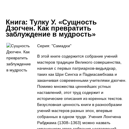
Книга:
Тулку У. «Сущность
Дзогчен. Как превратить
заблуждение в мудрость»
Серия: "Самадхи"
В этой книге содержится собрание учений
мастеров традиции Великого совершенства,
начиная с первых патриархов-видьядхар,
таких как Шри Сингха и Падмасамбхава и
заканчивая современными учителями дзогчен.
Помимо множества ценнейших устных
наставлений, этот труд содержит и
исторические описания из коренных текстов.
Безусловная ценность книги в разнообразии
учений мастеров разных эпох, впервые
собранных в одном труде. Учения Лонгчена
Рабджама (1308–1363) можно назвать
украшением этого собрания наставлений