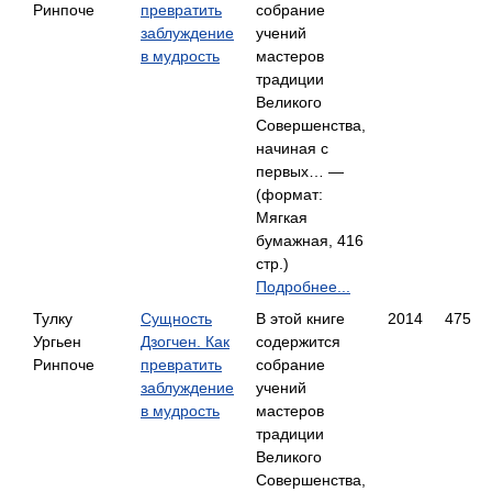
Ринпоче
превратить
собрание
заблуждение
учений
в мудрость
мастеров
традиции
Великого
Совершенства,
начиная с
первых… —
(формат:
Мягкая
бумажная, 416
стр.)
Подробнее...
Тулку
Сущность
В этой книге
2014
475
Ургьен
Дзогчен. Как
содержится
Ринпоче
превратить
собрание
заблуждение
учений
в мудрость
мастеров
традиции
Великого
Совершенства,