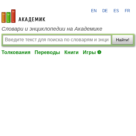
EN
DE
ES
FR
academic.ru
Словари и энциклопедии на Академике
Найти!
Толкования
Переводы
Книги
Игры ⚽