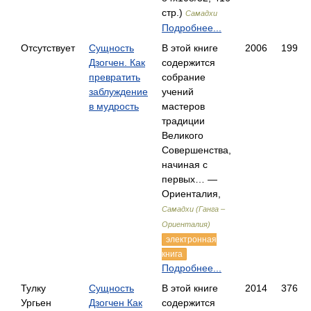
стр.)
Самадхи
Подробнее...
Отсутствует
Сущность
В этой книге
2006
199
Дзогчен. Как
содержится
превратить
собрание
заблуждение
учений
в мудрость
мастеров
традиции
Великого
Совершенства,
начиная с
первых… —
Ориенталия,
Самадхи (Ганга –
Ориенталия)
электронная
книга
Подробнее...
Тулку
Сущность
В этой книге
2014
376
Ургьен
Дзогчен Как
содержится