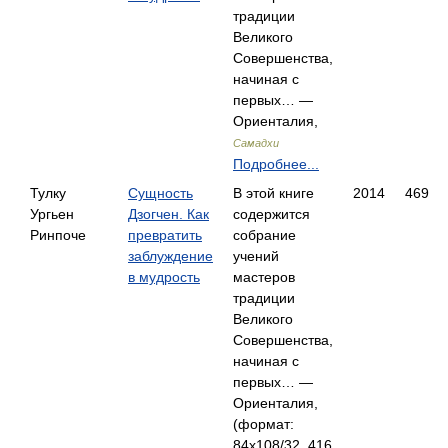
традиции
Великого
Совершенства,
начиная с
первых… —
Ориенталия,
Самадхи
Подробнее...
Тулку
Сущность
В этой книге
2014
469
Ургьен
Дзогчен. Как
содержится
Ринпоче
превратить
собрание
заблуждение
учений
в мудрость
мастеров
традиции
Великого
Совершенства,
начиная с
первых… —
Ориенталия,
(формат:
84x108/32, 416