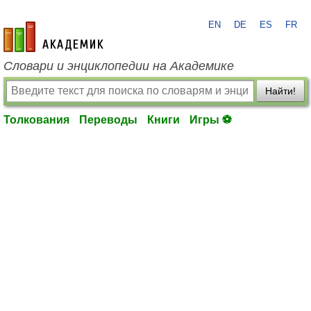
EN
DE
ES
FR
academic.ru
Словари и энциклопедии на Академике
Найти!
Толкования
Переводы
Книги
Игры ⚽