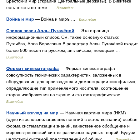
Брестский мир (Украина Центральные державы). В Викитеке
есть тексты по теме …
Википедия
Война и мир
— Война и миръ …
Википедия
Список песен Аллы Пугачёвой
— Эта страница
информационный список. См. также основную статью:
Пугачёва, Алла Борисовна В репертуар Аллы Пугачёвой входит
более 500 песен на русском, английском, немецком …
Википедия
Формат кинематографа
— Формат кинематографа
совокупность технических характеристик, заложенных в
оборудование для производства и демонстрации кинофильма,
определяющие тип применяемого носителя, соотношение
сторон изображения на экране и его фотографическое… …
Википедия
Научный взгляд на мир
— Научная картина мира (НКМ)
(одно из основополагающих понятий в естествознании) особая
форма систематизации знаний, качественное обобщение и
мировоззренческий синтез различных научных теорий. Будучи
целостной системой представлений об общих… …
Википедия