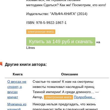
методами.Сдаться? Как же! Посмотрим, кто кого!
Издательство: "АЛЬФА-КНИГА"
(2014)
ISBN: 978-5-9922-1867-1
электронная книга
Купить за
149
руб
и скачать
на
Litres
Другие книги автора:
Книга
Описание
О вкусах не
Счастье-то какое! К нам на смотрины
спорят, о
невесты пожаловал наследный принц
вкусах
Темной империи! А среди длинного… —
кричат
Автор,
Подробнее...
электронная книга
Мужчина из
Никогда нельзя предугадать, что жизнь
научной
преподнесет тебе в следующий момент…