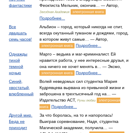
фантастики
Феоктиста Мельник, окончив… — Автор,
электронная книга
Звездная Академия
Подробнее...
Все
Альбион – город, который никогда не спит,
двадцать
всегда окутанный туманом и дождями, город,
семь часов!
в котором живут самые… — Автор,
Подробнее...
электронная книга
Однажды
Марго – ведьма и маг-криминалист. Ей
тихой
нравится работа, у нее интересные друзья, и
темной
она ничего не хочет менять в… — Эксмо,
ночью
Подробнее...
электронная книга
Синий,
Волей неведомых сил студентка Мария
хвостатый,
Кудрявцева вырвана из привычной жизни и
влюбленный
заброшена в трехтысячный год на… —
Издательство АСТ,
электронная
Руны любви
Подробнее...
книга
Другой мир.
За что боролась, на то и напоролась!
Беда не
Выиграв соревнование, Надя, студентка
приходит
Магической академии, получила… —