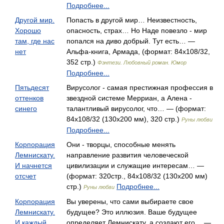
Подробнее...
Другой мир.
Попасть в другой мир… Неизвестность,
Хорошо
опасность, страх… Но Наде повезло - мир
там, где нас
попался на диво добрый. Тут есть… —
нет
Альфа-книга, Армада, (формат: 84x108/32,
352 стр.)
Фэнтези. Любовный роман. Юмор
Подробнее...
Пятьдесят
Вирусолог - самая престижная профессия в
оттенков
звездной системе Мерриан, а Алена -
синего
талантливый вирусолог, что… — (формат:
84x108/32 (130х200 мм), 320 стр.)
Руны любви
Подробнее...
Корпорация
Они - творцы, способные менять
Лемнискату.
направление развития человеческой
И начнется
цивилизации и служащие интересам… —
отсчет
(формат: 320стр., 84x108/32 (130х200 мм)
стр.)
Подробнее...
Руны любви
Корпорация
Вы уверены, что сами выбираете свое
Лемнискату.
будущее? Это иллюзия. Ваше будущее
И каждый
определяет Лемнискату, а создают его… —