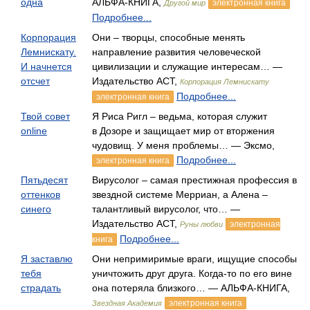
одна
АЛЬФА-КНИГА,
электронная книга
Другой мир
Подробнее...
Корпорация
Они – творцы, способные менять
Лемнискату.
направление развития человеческой
И начнется
цивилизации и служащие интересам… —
отсчет
Издательство АСТ,
Корпорация Лемнискату
Подробнее...
электронная книга
Твой совет
Я Риса Ригл – ведьма, которая служит
online
в Дозоре и защищает мир от вторжения
чудовищ. У меня проблемы… — Эксмо,
Подробнее...
электронная книга
Пятьдесят
Вирусолог – самая престижная профессия в
оттенков
звездной системе Мерриан, а Алена –
синего
талантливый вирусолог, что… —
Издательство АСТ,
электронная
Руны любви
Подробнее...
книга
Я заставлю
Они непримиримые враги, ищущие способы
тебя
уничтожить друг друга. Когда-то по его вине
страдать
она потеряла близкого… — АЛЬФА-КНИГА,
электронная книга
Звездная Академия