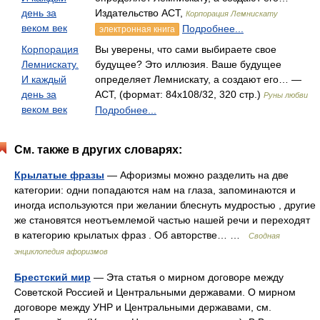
день за
Издательство АСТ,
Корпорация Лемнискату
веком век
Подробнее...
электронная книга
Корпорация
Вы уверены, что сами выбираете свое
Лемнискату.
будущее? Это иллюзия. Ваше будущее
И каждый
определяет Лемнискату, а создают его… —
день за
АСТ, (формат: 84x108/32, 320 стр.)
Руны любви
веком век
Подробнее...
См. также в других словарях:
Крылатые фразы
— Афоризмы можно разделить на две
категории: одни попадаются нам на глаза, запоминаются и
иногда используются при желании блеснуть мудростью , другие
же становятся неотъемлемой частью нашей речи и переходят
в категорию крылатых фраз . Об авторстве… …
Сводная
энциклопедия афоризмов
Брестский мир
— Эта статья о мирном договоре между
Советской Россией и Центральными державами. О мирном
договоре между УНР и Центральными державами, см.