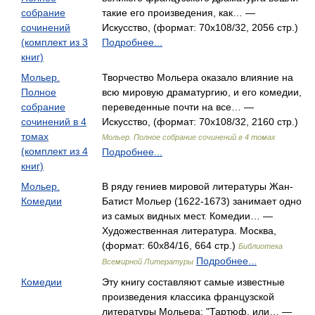
собрание
такие его произведения, как… —
сочинений
Искусство, (формат: 70x108/32, 2056 стр.)
(комплект из 3
Подробнее...
книг)
Мольер.
Творчество Мольера оказало влияние на
Полное
всю мировую драматургию, и его комедии,
собрание
переведенные почти на все… —
сочинений в 4
Искусство, (формат: 70x108/32, 2160 стр.)
томах
Мольер. Полное собрание сочинений в 4 томах
(комплект из 4
Подробнее...
книг)
Мольер.
В ряду гениев мировой литературы Жан-
Комедии
Батист Мольер (1622-1673) занимает одно
из самых видных мест. Комедии… —
Художественная литература. Москва,
(формат: 60x84/16, 664 стр.)
Библиотека
Подробнее...
Всемирной Литературы
Комедии
Эту книгу составляют самые известные
произведения классика французской
литературы Мольера: "Тартюф, или… —