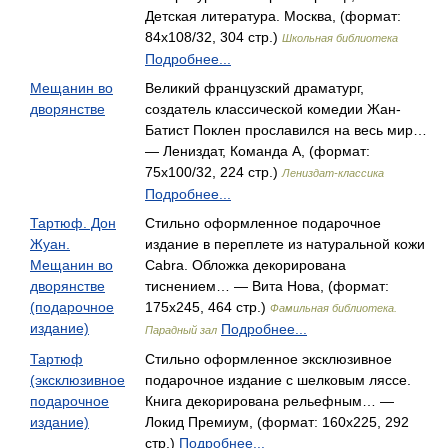
Детская литература. Москва, (формат:
84x108/32, 304 стр.)
Школьная библиотека
Подробнее...
Мещанин во
Великий французский драматург,
дворянстве
создатель классической комедии Жан-
Батист Поклен прославился на весь мир…
— Лениздат, Команда А, (формат:
75x100/32, 224 стр.)
Лениздат-классика
Подробнее...
Тартюф. Дон
Стильно оформленное подарочное
Жуан.
издание в переплете из натуральной кожи
Мещанин во
Cabra. Обложка декорирована
дворянстве
тиснением… — Вита Нова, (формат:
(подарочное
175x245, 464 стр.)
Фамильная библиотека.
издание)
Подробнее...
Парадный зал
Тартюф
Стильно оформленное эксклюзивное
(эксклюзивное
подарочное издание с шелковым ляссе.
подарочное
Книга декорирована рельефным… —
издание)
Локид Премиум, (формат: 160x225, 292
стр.)
Подробнее...