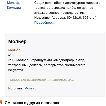
Мольер.
Среди величайших драматургов мирового
Комедии
театра, оставивших наиболее ценное
художественное наследство, имя… —
Искусство, (формат: 60x92/16, 626 стр.)
Подробнее...
Мольер
Молье́р
м.
Ж.Б. Мольер - французский комедиограф, актёр,
театральный деятель, реформатор сценического
искусства.
Толковый словарь Ефремовой
.
Т. Ф. Ефремова.
2000
.
Источник:
Мольер
См. также в других словарях: