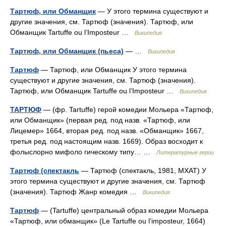
Тартюф, или Обманщик
— У этого термина существуют и
другие значения, см. Тартюф (значения). Тартюф, или
Обманщик Tartuffe ou l’Imposteur …
Википедия
Тартюф, или Обманщик (пьеса)
— …
Википедия
Тартюф
— Тартюф, или Обманщик У этого термина
существуют и другие значения, см. Тартюф (значения).
Тартюф, или Обманщик Tartuffe ou l’Imposteur …
Википедия
ТАРТЮФ
— (фр. Tartuffe) герой комедии Мольера «Тартюф,
или Обманщик» (первая ред. под назв. «Тартюф, или
Лицемер» 1664, вторая ред. под назв. «Обманщик» 1667,
третья ред. под настоящим назв. 1669). Образ восходит к
фолыслорно мифоло гическому типу… …
Литературные герои
Тартюф (спектакль
— Тартюф (спектакль, 1981, MXAT) У
этого термина существуют и другие значения, см. Тартюф
(значения). Тартюф Жанр комедия …
Википедия
Тартюф
— (Tartuffe) центральный образ комедии Мольера
«Тартюф, или обманщик» (Le Tartuffe ou l’imposteur, 1664)