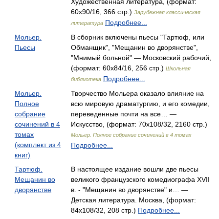
Художественная литература, (формат:
60x90/16, 366 стр.)
Зарубежная классическая
Подробнее...
литература
Мольер.
В сборник включены пьесы "Тартюф, или
Пьесы
Обманщик", "Мещанин во дворянстве",
"Мнимый больной" — Московский рабочий,
(формат: 60x84/16, 256 стр.)
Школьная
Подробнее...
библиотека
Мольер.
Творчество Мольера оказало влияние на
Полное
всю мировую драматургию, и его комедии,
собрание
переведенные почти на все… —
сочинений в 4
Искусство, (формат: 70x108/32, 2160 стр.)
томах
Мольер. Полное собрание сочинений в 4 томах
(комплект из 4
Подробнее...
книг)
Тартюф.
В настоящее издание вошли две пьесы
Мещанин во
великого французского комедиографа XVII
дворянстве
в. - "Мещанин во дворянстве" и… —
Детская литература. Москва, (формат:
84x108/32, 208 стр.)
Подробнее...