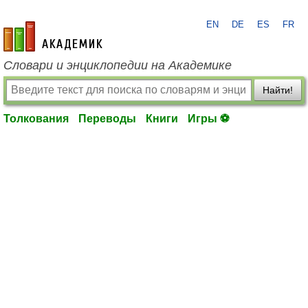
EN
DE
ES
FR
academic.ru
Словари и энциклопедии на Академике
Найти!
Толкования
Переводы
Книги
Игры ⚽