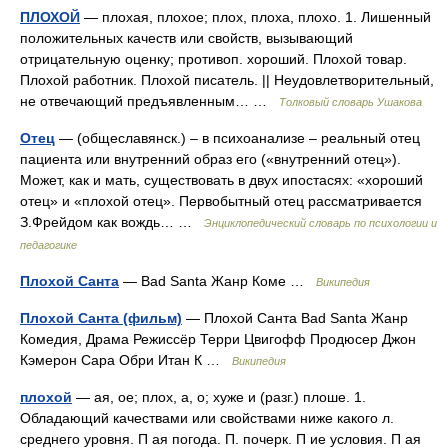
ПЛОХОЙ
— плохая, плохое; плох, плоха, плохо. 1. Лишенный
положительных качеств или свойств, вызывающий
отрицательную оценку; противоп. хороший. Плохой товар.
Плохой работник. Плохой писатель. || Неудовлетворительный,
не отвечающий предъявленным… …
Толковый словарь Ушакова
Отец
— (общеславянск.) – в психоанализе – реальный отец
пациента или внутренний образ его («внутренний отец»).
Может, как и мать, существовать в двух ипостасях: «хороший
отец» и «плохой отец». Первобытный отец рассматривается
З.Фрейдом как вождь… …
Энциклопедический словарь по психологии и
педагогике
Плохой Санта
— Bad Santa Жанр Коме …
Википедия
Плохой Санта (фильм)
— Плохой Санта Bad Santa Жанр
Комедия, Драма Режиссёр Терри Цвигофф Продюсер Джон
Кэмерон Сара Обри Итан К …
Википедия
плохой
— ая, ое; плох, а, о; хуже и (разг.) плоше. 1.
Обладающий качествами или свойствами ниже какого л.
среднего уровня. П ая погода. П. почерк. П ие условия. П ая