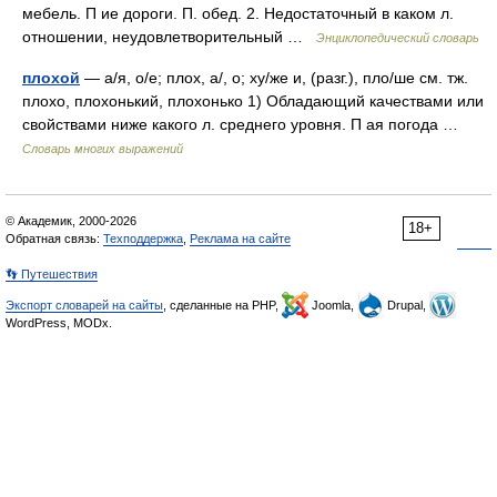
мебель. П ие дороги. П. обед. 2. Недостаточный в каком л.
отношении, неудовлетворительный …
Энциклопедический словарь
плохой
— а/я, о/е; плох, а/, о; ху/же и, (разг.), пло/ше см. тж.
плохо, плохонький, плохонько 1) Обладающий качествами или
свойствами ниже какого л. среднего уровня. П ая погода …
Словарь многих выражений
© Академик, 2000-2026
18+
Обратная связь:
Техподдержка
,
Реклама на сайте
👣 Путешествия
Экспорт словарей на сайты
, сделанные на PHP,
Joomla,
Drupal,
WordPress, MODx.