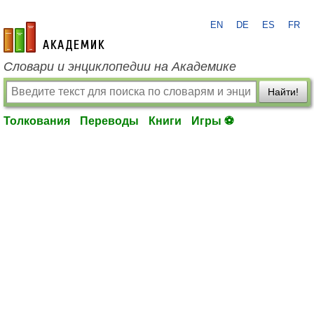
EN
DE
ES
FR
academic.ru
Словари и энциклопедии на Академике
Найти!
Толкования
Переводы
Книги
Игры ⚽