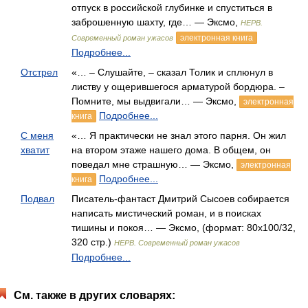
отпуск в российской глубинке и спуститься в
заброшенную шахту, где… — Эксмо,
НЕРВ.
электронная книга
Современный роман ужасов
Подробнее...
Отстрел
«… – Слушайте, – сказал Толик и сплюнул в
листву у ощерившегося арматурой бордюра. –
Помните, мы выдвигали… — Эксмо,
электронная
Подробнее...
книга
С меня
«… Я практически не знал этого парня. Он жил
хватит
на втором этаже нашего дома. В общем, он
поведал мне страшную… — Эксмо,
электронная
Подробнее...
книга
Подвал
Писатель-фантаст Дмитрий Сысоев собирается
написать мистический роман, и в поисках
тишины и покоя… — Эксмо, (формат: 80x100/32,
320 стр.)
НЕРВ. Современный роман ужасов
Подробнее...
См. также в других словарях: