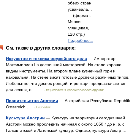
обеих стран
усваивала…
— (формат:
Мягкая
глянцевая,
128 стр.)
Подробнее...
См. также в других словарях:
Искусство и техника оружейного дела
— Император
Максимилиан I в доспешной мастерской. На столе хорошо
видны инструменты. На втором плане кузнечный горн и
наковальня. На стене висят готовые доспехи различных типов.
Любопытно, что доспех ренцойг и рентарч предназначаются
для левши, о… …
Энциклопедия средневекового оружия
Правительство Австрии
— Австрийская Республика Republik
Österreich …
Википедия
Культура Австрии
— Культуру на территории сегодняшней
Австрии можно проследить начиная с около 1050 г до н. э. с
Гальштатской и Латенской культур. Однако, культура Австр …