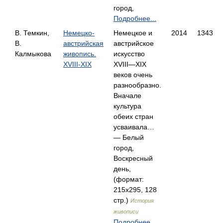
город,
Подробнее...
В. Темкин,
Немецко-
Немецкое и
2014
1343
В.
австрийская
австрийское
Калмыкова
живопись.
искусство
XVIII-XIX
XVIII—XIX
веков очень
разнообразно.
Вначале
культура
обеих стран
усваивала…
— Белый
город,
Воскресный
день,
(формат:
215x295, 128
стр.)
История
живописи
Подробнее...