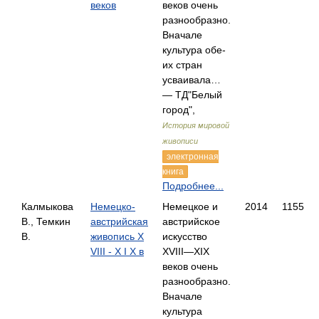
веков
веков очень
разнообразно.
Вначале
культура обе­
их стран
усваивала…
— ТД"Белый
город",
История мировой
живописи
электронная
книга
Подробнее...
Калмыкова
Немецко-
Немецкое и
2014
1155
В., Темкин
австрийская
австрийское
В.
живопись Х
искусство
VIII - Х I Х в
XVIII—XIX
веков очень
разнообразно.
Вначале
культура