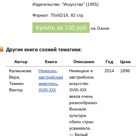
Издательство: "Искусство"
(1955)
Формат: 70x92/16, 82 стр.
Купить за
130
руб
на Озоне
Другие книги схожей тематики:
Автор
Книга
Описание
Год
Цена
Калмыкова
Немецко-
Немецкое и
2014
1896
Вера,
австрийская
австрийское
Темкин
живопись.
искусство
Виктор
XVIII-XIX
XVIII-XIX
веков очень
разнообразно.
Вначале
культура
обеих стран
усваивала…
— Белый