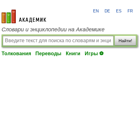
EN
DE
ES
FR
academic.ru
Словари и энциклопедии на Академике
Найти!
Толкования
Переводы
Книги
Игры ⚽