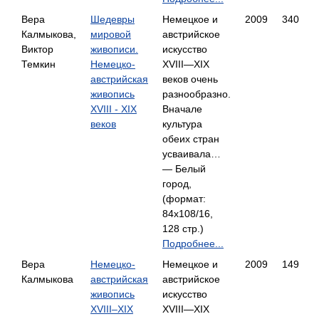
Вера
Шедевры
Немецкое и
2009
340
Калмыкова,
мировой
австрийское
Виктор
живописи.
искусство
Темкин
Немецко-
XVIII—XIX
австрийская
веков очень
живопись
разнообразно.
XVIII - XIX
Вначале
веков
культура
обеих стран
усваивала…
— Белый
город,
(формат:
84x108/16,
128 стр.)
Подробнее...
Вера
Немецко-
Немецкое и
2009
149
Калмыкова
австрийская
австрийское
живопись
искусство
XVIII–XIX
XVIII—XIX