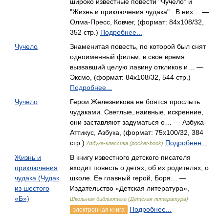
широко известные повести "Чучело" и
"Жизнь и приключения чудака" . В них… —
Олма-Пресс, Ковчег, (формат: 84x108/32,
352 стр.)
Подробнее...
Чучело
Знаменитая повесть, по которой был снят
одноименный фильм, в свое время
вызвавший целую лавину откликов и… —
Эксмо, (формат: 84x108/32, 544 стр.)
Подробнее...
Чучело
Герои Железникова не боятся прослыть
чудаками. Светлые, наивные, искренние,
они заставляют задуматься о… — Азбука-
Аттикус, Азбука, (формат: 75x100/32, 384
стр.)
Подробнее...
Азбука-классика (pocket-book)
Жизнь и
В книгу известного детского писателя
приключения
входит повесть о детях, об их родителях, о
чудака (Чудак
школе. Ее главный герой, Боря… —
из шестого
Издательство «Детская литература»,
«Б»)
Школьная библиотека (Детская литература)
Подробнее...
электронная книга