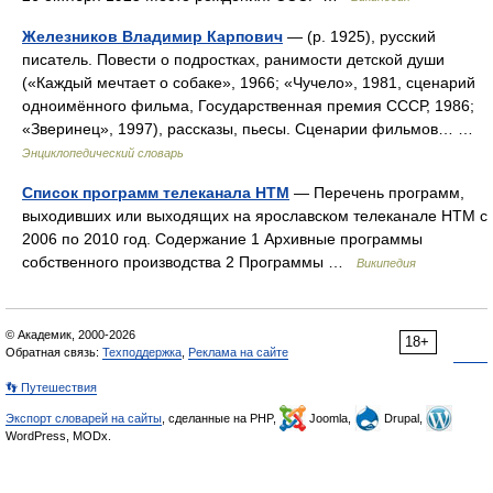
Железников Владимир Карпович
— (р. 1925), русский
писатель. Повести о подростках, ранимости детской души
(«Каждый мечтает о собаке», 1966; «Чучело», 1981, сценарий
одноимённого фильма, Государственная премия СССР, 1986;
«Зверинец», 1997), рассказы, пьесы. Сценарии фильмов… …
Энциклопедический словарь
Список программ телеканала НТМ
— Перечень программ,
выходивших или выходящих на ярославском телеканале НТМ с
2006 по 2010 год. Содержание 1 Архивные программы
собственного производства 2 Программы …
Википедия
© Академик, 2000-2026
18+
Обратная связь:
Техподдержка
,
Реклама на сайте
👣 Путешествия
Экспорт словарей на сайты
, сделанные на PHP,
Joomla,
Drupal,
WordPress, MODx.