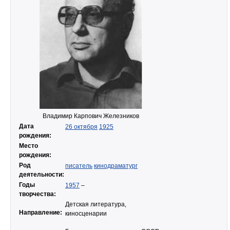
Владимир Карпович Железников
Дата
26 октября
1925
рождения:
Место
рождения:
Род
писатель
кинодраматург
деятельности:
Годы
1957
–
творчества:
Детская литература,
Направление:
киносценарии