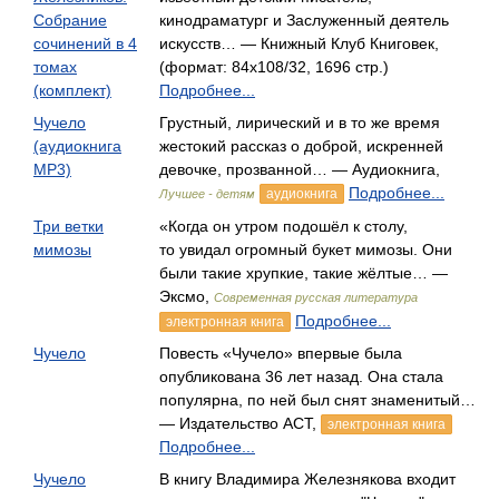
Собрание
кинодраматург и Заслуженный деятель
сочинений в 4
искусств… — Книжный Клуб Книговек,
томах
(формат: 84x108/32, 1696 стр.)
(комплект)
Подробнее...
Чучело
Грустный, лирический и в то же время
(аудиокнига
жестокий рассказ о доброй, искренней
MP3)
девочке, прозванной… — Аудиокнига,
Подробнее...
аудиокнига
Лучшее - детям
Три ветки
«Когда он утром подошёл к столу,
мимозы
то увидал огромный букет мимозы. Они
были такие хрупкие, такие жёлтые… —
Эксмо,
Современная русская литература
Подробнее...
электронная книга
Чучело
Повесть «Чучело» впервые была
опубликована 36 лет назад. Она стала
популярна, по ней был снят знаменитый…
— Издательство АСТ,
электронная книга
Подробнее...
Чучело
В книгу Владимира Железнякова входит