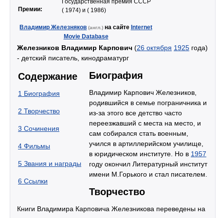
Государственная премия СССР
Премии:
( 1974) и ( 1986)
Владимир Железняков
на сайте
Internet
(англ.)
Movie Database
Железников Владимир Карпович
(
26 октября
1925
года)
- детский писатель, кинодраматург
Биография
Содержание
Владимир Карпович Железников,
1
Биография
родившийся в семье пограничника и
2
Творчество
из-за этого все детство часто
переезжавший с места на место, и
3
Сочинения
сам собирался стать военным,
учился в артиллерийском училище,
4
Фильмы
в юридическом институте. Но в
1957
5
Звания и награды
году окончил Литературный институт
имени М.Горького и стал писателем.
6
Ссылки
Творчество
Книги Владимира Карповича Железникова переведены на