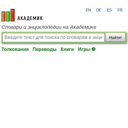
EN
DE
ES
FR
academic.ru
Словари и энциклопедии на Академике
Найти!
Толкования
Переводы
Книги
Игры ⚽