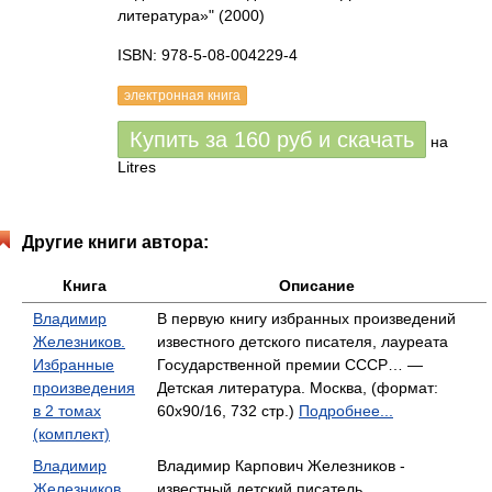
литература»"
(2000)
ISBN: 978-5-08-004229-4
электронная книга
Купить за
160
руб
и скачать
на
Litres
Другие книги автора:
Книга
Описание
Владимир
В первую книгу избранных произведений
Железников.
известного детского писателя, лауреата
Избранные
Государственной премии СССР… —
произведения
Детская литература. Москва, (формат:
в 2 томах
60x90/16, 732 стр.)
Подробнее...
(комплект)
Владимир
Владимир Карпович Железников -
Железников.
известный детский писатель,