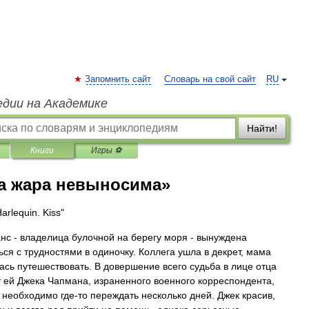
Запомнить сайт
Словарь на свой сайт
RU
едии на Академике
Найти!
Книги
Игры ⚽
да жара невыносима»
arlequin. Kiss"
нс - владелица булочной на берегу моря - вынуждена
ься с трудностями в одиночку. Коллега ушла в декрет, мама
ась путешествовать. В довершение всего судьба в лице отца
 ей Джека Чапмана, израненного военного корреспондента,
 необходимо где-то переждать несколько дней. Джек красив,