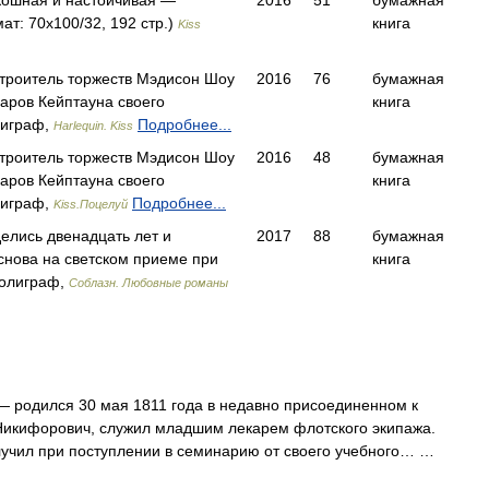
кошная и настойчивая —
2016
51
бумажная
т: 70x100/32, 192 стр.)
книга
Kiss
троитель торжеств Мэдисон Шоу
2016
76
бумажная
баров Кейптауна своего
книга
лиграф,
Подробнее...
Harlequin. Kiss
троитель торжеств Мэдисон Шоу
2016
48
бумажная
баров Кейптауна своего
книга
лиграф,
Подробнее...
Kiss.Поцелуй
елись двенадцать лет и
2017
88
бумажная
снова на светском приеме при
книга
олиграф,
Соблазн. Любовные романы
 родился 30 мая 1811 года в недавно присоединенном к
й Никифорович, служил младшим лекарем флотского экипажа.
учил при поступлении в семинарию от своего учебного… …