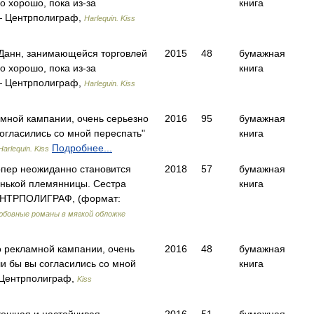
о хорошо, пока из-за
книга
 Центрполиграф,
Harlequin. Kiss
Данн, занимающейся торговлей
2015
48
бумажная
 хорошо, пока из-­за
книга
 Центрполиграф,
Harleguin. Kiss
амной кампании, очень серьезно
2016
95
бумажная
огласились со мной переспать"
книга
Подробнее...
Harlequin. Kiss
пер неожиданно становится
2018
57
бумажная
нькой племянницы. Сестра
книга
ЕНТРПОЛИГРАФ, (формат:
юбовные романы в мягкой обложке
о рекламной кампании, очень
2016
48
бумажная
и бы вы согласились со мной
книга
Центрполиграф,
Kiss