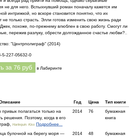
н и всегда рад прийти на помощь, однако серьезные
я не для него. Вспыхнувший роман поначалу кажется им
ной интрижкой, но вскоре становится понятно, что их
т не только страсть. Элли готова изменить свою жизнь ради
 Джек, похоже, по-прежнему влюблен в свою работу. Смогут ли
ые, пережив разлуку, обрести долгожданное счастье любви?..
ство: "Центрполиграф"
(2014)
8-5-227-05632-0
ть за
76
руб
в Лабиринте
Описание
Год
Цена
Тип книги
 привык полагаться только на
2014
76
бумажная
ь решения. Поэтому, когда в его
книга
граф,
Подробнее...
Harlequin. Kiss
ца булочной на берегу моря —
2014
48
бумажная