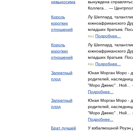
невыносима
вынуждена справляться
Коллега… — Центрпо
Король
Лу Шеппард, талантли
коротких
южноафриканского Дур
отношений
младших братьев. По
Подробнее...
Kiss
Король
Лу Шеппард, талантли
коротких
южноафриканского Дур
отношений
младших братьев. По
Подробнее...
Kiss
Запретный
Юная Морган Моро - д
плод
родителей, наследниц
"Моро Джемс" . Ной…
Подробнее...
Запретный
Юная Морган Моро - д
плод
родителей, наследниц
"Моро Джемс" . Ной…
Подробнее...
Брат лучшей
У взбалмошной Роуэн 