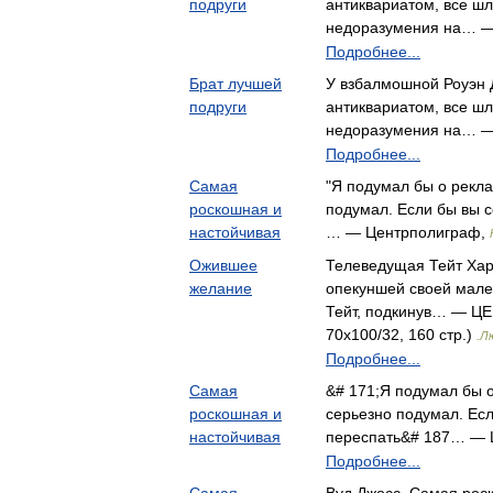
подруги
антиквариатом, все шл
недоразумения на… —
Подробнее...
Брат лучшей
У взбалмошной Роуэн 
подруги
антиквариатом, все шло
недоразумения на… —
Подробнее...
Самая
"Я подумал бы о рекл
роскошная и
подумал. Если бы вы с
настойчивая
… — Центрполиграф,
Ожившее
Телеведущая Тейт Хар
желание
опекуншей своей мале
Тейт, подкинув… — Ц
70x100/32, 160 стр.)
.Л
Подробнее...
Самая
&# 171;Я подумал бы 
роскошная и
серьезно подумал. Есл
настойчивая
переспать&# 187… — 
Подробнее...