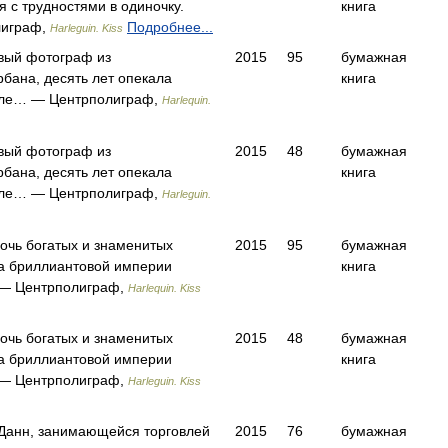
 с трудностями в одиночку.
книга
лиграф,
Подробнее...
Harleguin. Kiss
вый фотограф из
2015
95
бумажная
бана, десять лет опекала
книга
сле… — Центрполиграф,
Harlequin.
вый фотограф из
2015
48
бумажная
бана, десять лет опекала
книга
сле… — Центрполиграф,
Harleguin.
очь богатых и знаменитых
2015
95
бумажная
а бриллиантовой империи
книга
 — Центрполиграф,
Harlequin. Kiss
очь богатых и знаменитых
2015
48
бумажная
а бриллиантовой империи
книга
 — Центрполиграф,
Harleguin. Kiss
Данн, занимающейся торговлей
2015
76
бумажная