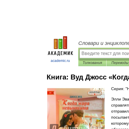
Словари и энциклоп
academic.ru
Толкования
Переводы
Книга:
Вуд Джосс «Ког
Серия: "H
Элли Эва
справлят
отправил
посылает
которому