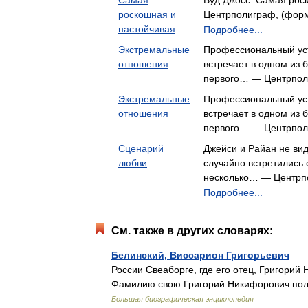
Самая
Вуд Джосс. Самая рос
роскошная и
Центрполиграф, (форма
настойчивая
Подробнее...
Экстремальные
Профессиональный ус
отношения
встречает в одном из 
первого… — Центрпо
Экстремальные
Профессиональный ус
отношения
встречает в одном из 
первого… — Центрпо
Сценарий
Джейси и Райан не вид
любви
случайно встретились 
несколько… — Центрп
Подробнее...
См. также в других словарях:
Белинский, Виссарион Григорьевич
— —
России Свеаборге, где его отец, Григори
Фамилию свою Григорий Никифорович пол
Большая биографическая энциклопедия