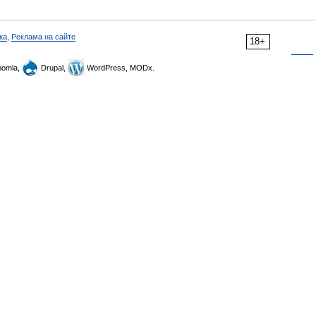
ка
,
Реклама на сайте
18+
omla,
Drupal,
WordPress, MODx.