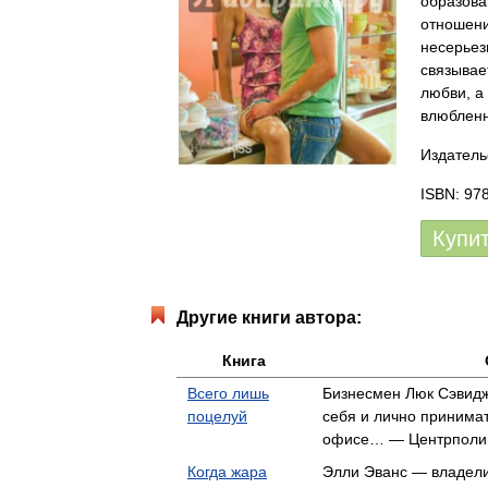
образова
отношени
несерьез
связывае
любви, а
влюбленн
Издатель
ISBN: 97
Купи
Другие книги автора:
Книга
Всего лишь
Бизнесмен Люк Сэвидж
поцелуй
себя и лично принимат
офисе… — Центрполи
Когда жара
Элли Эванс — владели