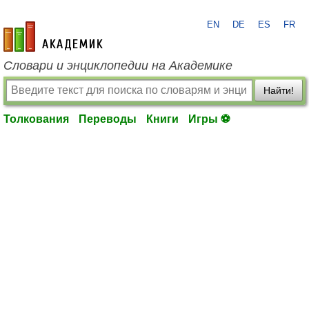
EN
DE
ES
FR
academic.ru
Словари и энциклопедии на Академике
Найти!
Толкования
Переводы
Книги
Игры ⚽