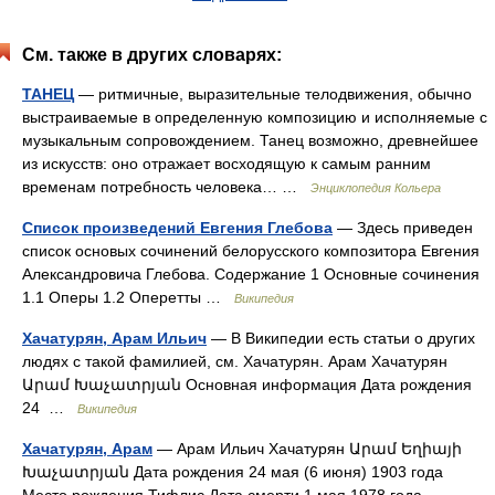
См. также в других словарях:
ТАНЕЦ
— ритмичные, выразительные телодвижения, обычно
выстраиваемые в определенную композицию и исполняемые с
музыкальным сопровождением. Танец возможно, древнейшее
из искусств: оно отражает восходящую к самым ранним
временам потребность человека… …
Энциклопедия Кольера
Список произведений Евгения Глебова
— Здесь приведен
список основых сочинений белорусского композитора Евгения
Александровича Глебова. Содержание 1 Основные сочинения
1.1 Оперы 1.2 Оперетты …
Википедия
Хачатурян, Арам Ильич
— В Википедии есть статьи о других
людях с такой фамилией, см. Хачатурян. Арам Хачатурян
Արամ Խաչատրյան Основная информация Дата рождения
24 …
Википедия
Хачатурян, Арам
— Арам Ильич Хачатурян Արամ Եղիայի
Խաչատրյան Дата рождения 24 мая (6 июня) 1903 года