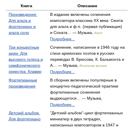
Книга
Описание
Произведения:
В издание включены сочинения
Для альта и
композитора-классика XX века: Сюита
фортепиано и
для альта и ф-п. (первая публикация)
альта соло
и Соната… — Музыка,
Альт
Подробнее...
Три концертные
Сочинение, написанное в 1946 году на
арии. Для
стихи армянских поэтов в русских
высокого голоса и
переводах В. Брюсова, К. Бальмонта и
симфонического
А… — Музыка,
Вокальная музыка
оркестра. Клавир
Подробнее...
Фортепианные
В сборник включены популярные в
произведения
концертно-педагогической практике
фортепианные сочинения
выдающегося… — Музыка,
-
Подробнее...
Детский альбом.
"Детский альбом"-цикл фортепианных
Для фортепиано
миниатюр в двух тетрадях,
написанных композитором в 1947 и