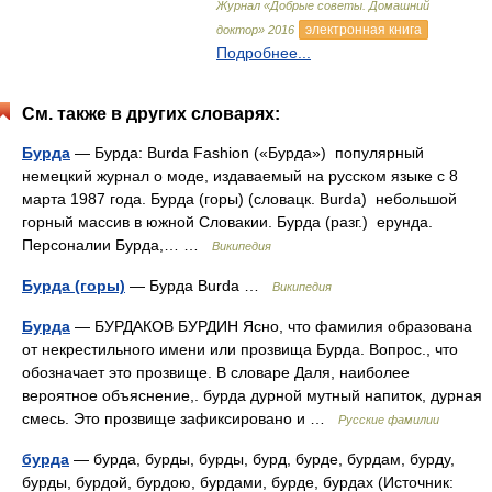
Журнал «Добрые советы. Домашний
электронная книга
доктор» 2016
Подробнее...
См. также в других словарях:
Бурда
— Бурда: Burda Fashion («Бурда») популярный
немецкий журнал о моде, издаваемый на русском языке с 8
марта 1987 года. Бурда (горы) (словацк. Burda) небольшой
горный массив в южной Словакии. Бурда (разг.) ерунда.
Персоналии Бурда,… …
Википедия
Бурда (горы)
— Бурда Burda …
Википедия
Бурда
— БУРДАКОВ БУРДИН Ясно, что фамилия образована
от некрестильного имени или прозвища Бурда. Вопрос., что
обозначает это прозвище. В словаре Даля, наиболее
вероятное объяснение,. бурда дурной мутный напиток, дурная
смесь. Это прозвище зафиксировано и …
Русские фамилии
бурда
— бурда, бурды, бурды, бурд, бурде, бурдам, бурду,
бурды, бурдой, бурдою, бурдами, бурде, бурдах (Источник: