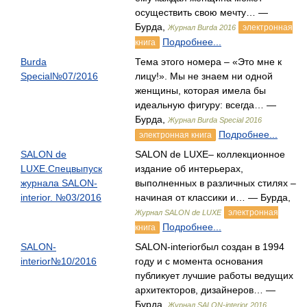
осуществить свою мечту… —
Бурда,
электронная
Журнал Burda 2016
Подробнее...
книга
Burda
Тема этого номера – «Это мне к
Special№07/2016
лицу!». Мы не знаем ни одной
женщины, которая имела бы
идеальную фигуру: всегда… —
Бурда,
Журнал Burda Special 2016
Подробнее...
электронная книга
SALON de
SALON de LUXE– коллекционное
LUXE.Спецвыпуск
издание об интерьерах,
журнала SALON-
выполненных в различных стилях –
interior. №03/2016
начиная от классики и… — Бурда,
электронная
Журнал SALON de LUXE
Подробнее...
книга
SALON-
SALON-interiorбыл создан в 1994
interior№10/2016
году и с момента основания
публикует лучшие работы ведущих
архитекторов, дизайнеров… —
Бурда,
Журнал SALON-interior 2016