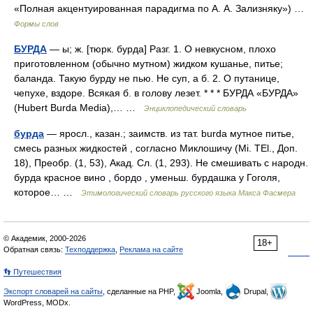
«Полная акцентуированная парадигма по А. А. Зализняку») …
Формы слов
БУРДА
— ы; ж. [тюрк. бурда] Разг. 1. О невкусном, плохо
приготовленном (обычно мутном) жидком кушанье, питье;
баланда. Такую бурду не пью. Не суп, а б. 2. О путанице,
чепухе, вздоре. Всякая б. в голову лезет. * * * БУРДА «БУРДА»
(Hubert Burda Media),… …
Энциклопедический словарь
бурда
— яросл., казан.; заимств. из тат. burda мутное питье,
смесь разных жидкостей , согласно Миклошичу (Mi. TEl., Доп.
18), Преобр. (1, 53), Акад. Сл. (1, 293). Не смешивать с народн.
бурда красное вино , бордо , уменьш. бурдашка у Гоголя,
которое… …
Этимологический словарь русского языка Макса Фасмера
© Академик, 2000-2026
18+
Обратная связь:
Техподдержка
,
Реклама на сайте
👣 Путешествия
Экспорт словарей на сайты
, сделанные на PHP,
Joomla,
Drupal,
WordPress, MODx.