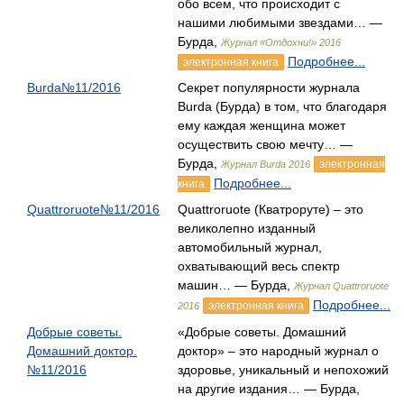
обо всем, что происходит с
нашими любимыми звездами… —
Бурда,
Журнал «Отдохни!» 2016
Подробнее...
электронная книга
Burda№11/2016
Секрет популярности журнала
Burda (Бурда) в том, что благодаря
ему каждая женщина может
осуществить свою мечту… —
Бурда,
электронная
Журнал Burda 2016
Подробнее...
книга
Quattroruote№11/2016
Quattroruote (Кватроруте) – это
великолепно изданный
автомобильный журнал,
охватывающий весь спектр
машин… — Бурда,
Журнал Quattroruote
Подробнее...
электронная книга
2016
Добрые советы.
«Добрые советы. Домашний
Домашний доктор.
доктор» – это народный журнал о
№11/2016
здоровье, уникальный и непохожий
на другие издания… — Бурда,