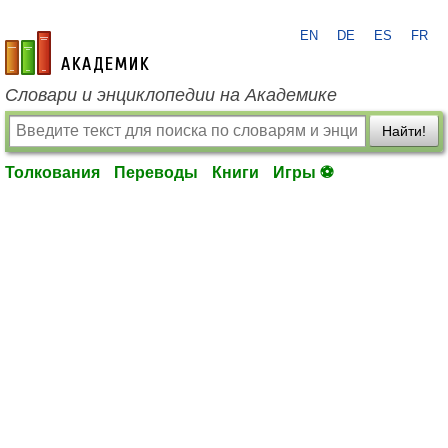
EN
DE
ES
FR
academic.ru
Словари и энциклопедии на Академике
Найти!
Толкования
Переводы
Книги
Игры ⚽