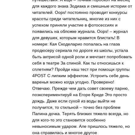
для каждого знака Зодиака и смешные истории от
читателей. Oops! постоянно проводит конкурсы
красоты среди читательниц, многие из них с
успехом приняли участие в фотосессиях и
появились на обложке журнала. Oops! – журнал
для девушек, которым нравится блистать! В
номере: Кая Скоделарио попалась на глаза
продюсеру сериала по дороге из школы, устала
быть актрисой одной роли и мечтает попробовать
себя в театре За спиной. Как ты относишься к
сплетням? Пройди наш тест при помощи группы
4POST С липким эффектом. Устроить себе день
варенья можно когда угодно. Проверено!
Отвечаю. Прежде чем дать совет своему парню,
поэкспериментируй на Егоре Криде Это просто
дождь. Даже если сухой из воды выйти не
получится, то стильной – точно без проблем
Папина дочка. Терять близких тяжело всегда, но
для кого-то это становится особенно
невыносимым ударом. Але пришлось тяжело, но
она справилась и многое другое