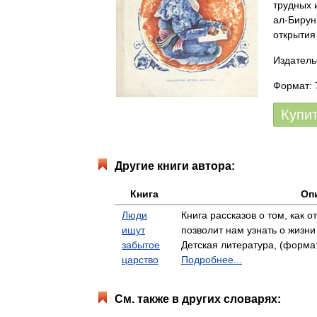
трудных 
ал-Бирун
открытия
Издатель
Формат: 
Купи
Другие книги автора:
Книга
Оп
Люди
Книга рассказов о том, как 
ищут
позволит нам узнать о жизн
забытое
Детская литература, (формат:
царство
Подробнее...
См. также в других словарях: