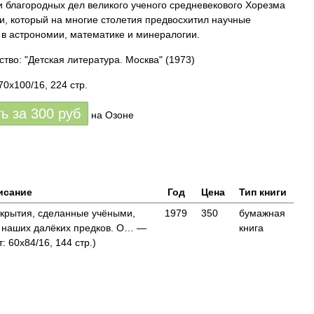
и благородных дел великого ученого средневекового Хорезма
и, который на многие столетия предвосхитил научные
 в астрономии, математике и минералогии.
ство: "Детская литература. Москва"
(1973)
70x100/16, 224 стр.
ть за
300
руб
на Озоне
исание
Год
Цена
Тип книги
открытия, сделанные учёными,
1979
350
бумажная
и наших далёких предков. О… —
книга
 60x84/16, 144 стр.)