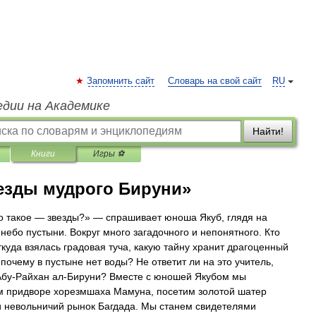
Запомнить сайт
Словарь на свой сайт
RU
едии на Академике
Найти!
Книги
Игры ⚽
везды мудрого Бируни»
то такое — звезды?» — спрашивает юноша Якуб, глядя на
 небо пустыни. Вокруг много загадочного и непонятного. Кто
откуда взялась градовая туча, какую тайну хранит драгоценный
 почему в пустыне нет воды? Не ответит ли на это учитель,
бу-Райхан ал-Бируни? Вместе с юношей Якубом мы
 придворе хорезмшаха Мамуна, посетим золотой шатер
и невольничий рынок Багдада. Мы станем свидетелями