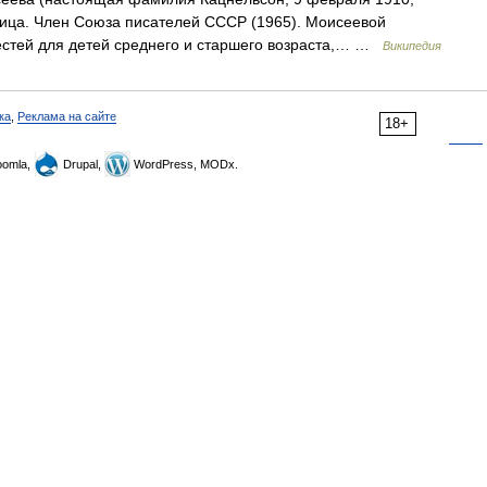
ница. Член Союза писателей СССР (1965). Моисеевой
естей для детей среднего и старшего возраста,… …
Википедия
ка
,
Реклама на сайте
18+
omla,
Drupal,
WordPress, MODx.