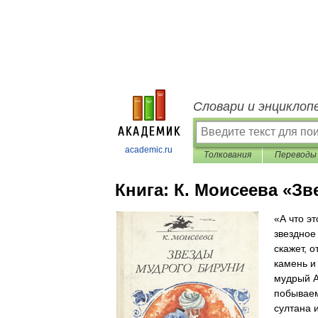
Словари и энциклоп
academic.ru
Толкования
Переводы
Книга:
К. Моисеева «З
«А что э
звездное
скажет, 
камень и
мудрый А
побываем
султана 