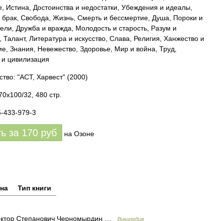
е, Истина, Достоинства и недостатки, Убеждения и идеалы,
 брак, Свобода, Жизнь, Смерть и бессмертие, Душа, Пороки и
ели, Дружба и вражда, Молодость и старость, Разум и
 Талант, Литература и искусство, Слава, Религия, Ханжество и
е, Знания, Невежество, Здоровье, Мир и война, Труд,
 и цивилизация
ство: "АСТ, Харвест"
(2000)
70x100/32, 480 стр.
5-433-979-3
ть за
170
руб
на Озоне
на
Тип книги
ктор Степанович Черномырдин …
Википедия