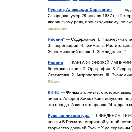
Пушкин, Александр Сергеевич
— — родил
Скворцова; умер 29 января 1837 г. в Пете
дворянскому роду, происходившему, по с
энциклопедия
Япония*
— Содержание: I. Физический очер
3. Гидрография. 4. Климат. 5. Растительност
Экономический очерк. 1. Земледелие. 2
Япония
— I КАРТА ЯПОНСКОЙ ИМПЕРИИ. Сод
береговая линия. 2. Орография. 3. Гидрогра
Статистика. 2. Антропология. III. Эконом
Ефрона
КИНО
— Фильм это жизнь, с которой вывел
пирога. Алфред Хичкок Кино искусство не
это правда. А кино это правда 24 кадра 
Русская литература
— I.ВВЕДЕНИЕ II.РУ
поэзии Б.Развитие старинной устной поэзи
творчество древней Руси с X до середины