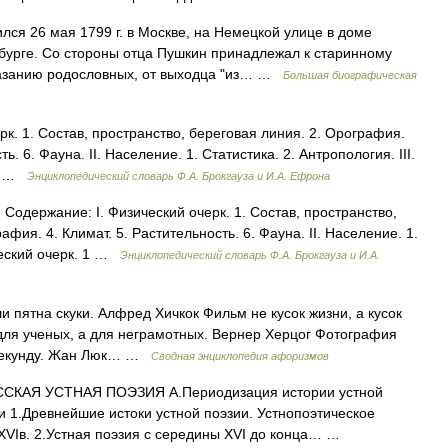
ся 26 мая 1799 г. в Москве, на Немецкой улице в доме
рбурге. Со стороны отца Пушкин принадлежал к старинному
казанию родословных, от выходца "из… …
Большая биографическая
к. 1. Состав, пространство, береговая линия. 2. Орография.
ь. 6. Фауна. II. Население. 1. Статистика. 2. Антропология. III.
.… …
Энциклопедический словарь Ф.А. Брокгауза и И.А. Ефрона
ержание: I. Физический очерк. 1. Состав, пространство,
фия. 4. Климат. 5. Растительность. 6. Фауна. II. Население. 1.
ический очерк. 1 …
Энциклопедический словарь Ф.А. Брокгауза и И.А.
и пятна скуки. Алфред Хичкок Фильм не кусок жизни, а кусок
 для ученых, а для неграмотных. Вернер Херцог Фотография
в секунду. Жан Люк… …
Сводная энциклопедия афоризмов
ССКАЯ УСТНАЯ ПОЭЗИЯ А.Периодизация истории устной
и 1.Древнейшие истоки устной поэзии. Устнопоэтическое
 XVIв. 2.Устная поэзия с середины XVI до конца… …