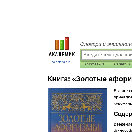
Словари и энциклоп
academic.ru
Толкования
Переводы
Книга:
«Золотые афори
В книге 
принадле
художник
Содер
Введение
философи