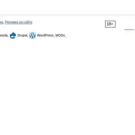
ка
,
Реклама на сайте
18+
omla,
Drupal,
WordPress, MODx.