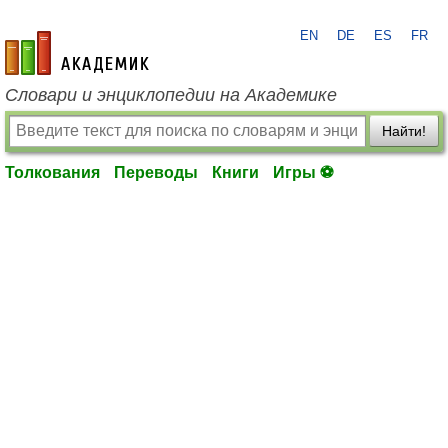
EN
DE
ES
FR
academic.ru
Словари и энциклопедии на Академике
Найти!
Толкования
Переводы
Книги
Игры ⚽