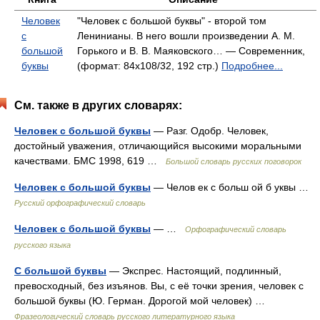
Человек
"Человек с большой буквы" - второй том
с
Ленинианы. В него вошли произведении А. М.
большой
Горького и В. В. Маяковского… — Современник,
буквы
(формат: 84x108/32, 192 стр.)
Подробнее...
См. также в других словарях:
Человек с большой буквы
— Разг. Одобр. Человек,
достойный уважения, отличающийся высокими моральными
качествами. БМС 1998, 619 …
Большой словарь русских поговорок
Человек с большой буквы
— Челов ек с больш ой б уквы …
Русский орфографический словарь
Человек с большой буквы
— …
Орфографический словарь
русского языка
С большой буквы
— Экспрес. Настоящий, подлинный,
превосходный, без изъянов. Вы, с её точки зрения, человек с
большой буквы (Ю. Герман. Дорогой мой человек) …
Фразеологический словарь русского литературного языка