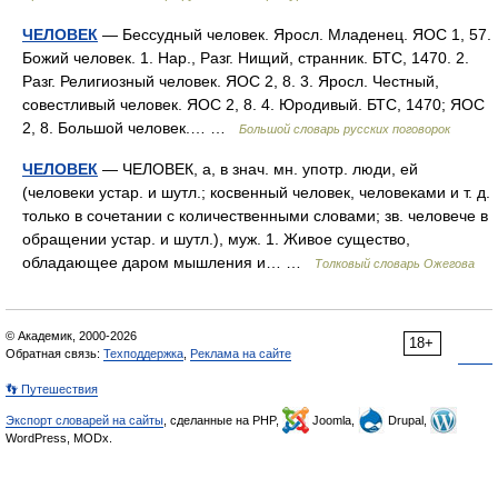
ЧЕЛОВЕК
— Бессудный человек. Яросл. Младенец. ЯОС 1, 57.
Божий человек. 1. Нар., Разг. Нищий, странник. БТС, 1470. 2.
Разг. Религиозный человек. ЯОС 2, 8. 3. Яросл. Честный,
совестливый человек. ЯОС 2, 8. 4. Юродивый. БТС, 1470; ЯОС
2, 8. Большой человек.… …
Большой словарь русских поговорок
ЧЕЛОВЕК
— ЧЕЛОВЕК, а, в знач. мн. употр. люди, ей
(человеки устар. и шутл.; косвенный человек, человеками и т. д.
только в сочетании с количественными словами; зв. человече в
обращении устар. и шутл.), муж. 1. Живое существо,
обладающее даром мышления и… …
Толковый словарь Ожегова
© Академик, 2000-2026
18+
Обратная связь:
Техподдержка
,
Реклама на сайте
👣 Путешествия
Экспорт словарей на сайты
, сделанные на PHP,
Joomla,
Drupal,
WordPress, MODx.