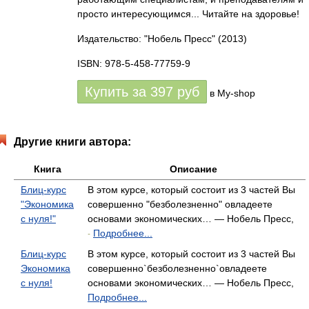
просто интересующимся... Читайте на здоровье!
Издательство: "Нобель Пресс"
(2013)
ISBN: 978-5-458-77759-9
Купить за
397
руб
в My-shop
Другие книги автора:
Книга
Описание
Блиц-курс
В этом курсе, который состоит из 3 частей Вы
"Экономика
совершенно "безболезненно" овладеете
с нуля!"
основами экономических… — Нобель Пресс,
Подробнее...
-
Блиц-курс
В этом курсе, который состоит из 3 частей Вы
Экономика
совершенно`безболезненно`овладеете
с нуля!
основами экономических… — Нобель Пресс,
Подробнее...