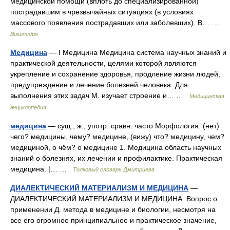
медицинской помощи (вплоть до специализированной)
пострадавшим в чрезвычайных ситуациях (в условиях
массового появления пострадавших или заболевших). В… …
Википедия
Медицина
— I Медицина Медицина система научных знаний и
практической деятельности, целями которой являются
укрепление и сохранение здоровья, продление жизни людей,
предупреждение и лечение болезней человека. Для
выполнения этих задач М. изучает строение и… …
Медицинская
энциклопедия
медицина
— сущ., ж., употр. сравн. часто Морфология: (нет)
чего? медицины, чему? медицине, (вижу) что? медицину, чем?
медициной, о чём? о медицине 1. Медицина область научных
знаний о болезнях, их лечении и профилактике. Практическая
медицина. |… …
Толковый словарь Дмитриева
ДИАЛЕКТИЧЕСКИЙ МАТЕРИАЛИЗМ И МЕДИЦИНА
—
ДИАЛЕКТИЧЕСКИЙ МАТЕРИАЛИЗМ И МЕДИЦИНА. Вопрос о
применении Д. метода в медицине и биологии, несмотря на
все его огромное принципиальное и практическое значение,