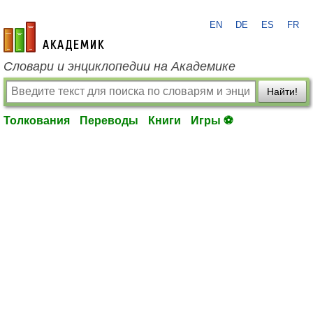
EN
DE
ES
FR
academic.ru
Словари и энциклопедии на Академике
Найти!
Толкования
Переводы
Книги
Игры ⚽