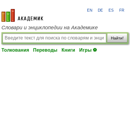
EN
DE
ES
FR
academic.ru
Словари и энциклопедии на Академике
Найти!
Толкования
Переводы
Книги
Игры ⚽