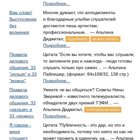
Подробнее...
Вам слово!
Многие думают, что аплодисменты
Выступление
и благодарные улыбки слушателей
без
достаются лишь артистам,
волнения
профессиональным… — Альпина
Диджитал,
аудиокнига
можно скачать
Подробнее...
Правила
Цитата "Если вы хотите, чтобы вас слушали,
делового
то запомните раз и навсегда - люди готовы
общения. 33
слушать только про самих… — Альпина
"нельзя" и 33
Паблишер, (формат: 84x108/32, 138 стр.)
"можно"
Подробнее...
Правила
Умеете ли вы общаться? Советы Нины
делового
Зверевой – известного тележурналиста,
общения. 33
обладателя двух премий ТЭФИ… —
«нельзя» и
Альпина Диджитал,
электронная книга
33 «можно»
Подробнее...
Я говорю -
Цитата "Публичность - это дар, но это и
меня
необходимость, потому что никто из нас не
слушают.
может прожить в одиночку, на… — Альпина