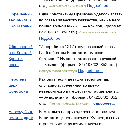
стр.)
Подробнее...
Фантастический боевик
Обреченный
Едва Константину Орешкину удалось встать
век. Книга 3.
во главе Рязанского княжества, как на него
Око Марены
пошел войной юный… — Крылов, (формат:
84x108/32, 384 стр.)
Историческая авантюра
Подробнее...
Обреченный
"И перебил в 1217 году рязанский князь
век. Книга 2.
Глеб с братом Константином своих
Крест и
братьев..." Именно так сказано в русской…
посох
— Крылов, (формат: 84x108/32, 352 стр.)
Подробнее...
Историческая авантюра
Перстень
Как быть, если девушка твоей мечты,
царя
случайно встреченная во время
Соломона
невероятного путешествия, так запала в…
— Альфа-книга, (формат: 84x210/32, 352
стр.)
Подробнее...
Фантастическая История
Не хочу быть
Кем только не приходилось становиться
полководцем
Константину, попавшему в XVI век, в своих
странствиях: фряжским князем и… —