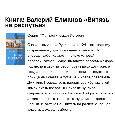
Книга:
Валерий Елманов «Витязь
на распутье»
Серия: "Фантастическая История"
Оказавшемуся на Руси начала XVII века нашему
современнику удалось сделать многое. Но
впереди забот хватает - только успевай
поворачиваться. Бояре пытаются вовлечь Федора
Годунова в свой заговор против царя Дмитрия, а
государь решил непременно женить шведского
принца на Ксении. А тут еще и новое повеление
Дмитрия. Правда, есть варианты: либо уже этой
зимой ехать воевать в Прибалтику, либо
отправляться послом в Персию. Выбрать первое -
армия не готова, второе - отлучаться надолго
нельзя. И застыл наш витязь на распутье, решая,
какое из двух зол выбрать.