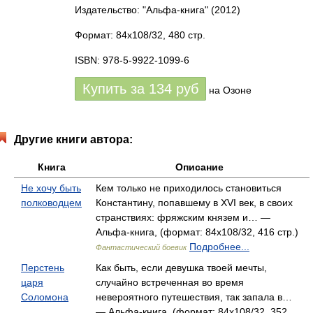
Издательство: "Альфа-книга"
(2012)
Формат: 84x108/32, 480 стр.
ISBN: 978-5-9922-1099-6
Купить за
134
руб
на Озоне
Другие книги автора:
Книга
Описание
Не хочу быть
Кем только не приходилось становиться
полководцем
Константину, попавшему в XVI век, в своих
странствиях: фряжским князем и… —
Альфа-книга, (формат: 84x108/32, 416 стр.)
Подробнее...
Фантастический боевик
Перстень
Как быть, если девушка твоей мечты,
царя
случайно встреченная во время
Соломона
невероятного путешествия, так запала в…
— Альфа-книга, (формат: 84x108/32, 352