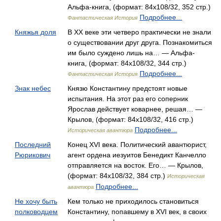
Альфа-книга, (формат: 84x108/32, 352 стр.)
Подробнее...
Фантастическая История
Княжья доля
В XX веке эти четверо практически не знали
о существовании друг друга. Познакомиться
им было суждено лишь на… — Альфа-
книга, (формат: 84x108/32, 344 стр.)
Подробнее...
Фантастическая История
Знак небес
Князю Константину предстоят новые
испытания. На этот раз его соперник
Ярослав действует коварнее, решая… —
Крылов, (формат: 84x108/32, 416 стр.)
Подробнее...
Историческая авантюра
Последний
Конец XVI века. Политический авантюрист,
Рюрикович
агент ордена иезуитов Бенедикт Канчелло
отправляется на восток. Его… — Крылов,
(формат: 84x108/32, 384 стр.)
Историческая
Подробнее...
авантюра
Не хочу быть
Кем только не приходилось становиться
полководцем
Константину, попавшему в XVI век, в своих