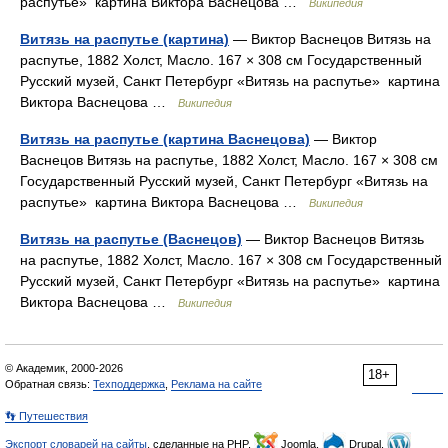
распутье» картина Виктора Васнецова …
Википедия
Витязь на распутье (картина)
— Виктор Васнецов Витязь на
распутье, 1882 Холст, Масло. 167 × 308 см Государственный
Русский музей, Санкт Петербург «Витязь на распутье» картина
Виктора Васнецова …
Википедия
Витязь на распутье (картина Васнецова)
— Виктор
Васнецов Витязь на распутье, 1882 Холст, Масло. 167 × 308 см
Государственный Русский музей, Санкт Петербург «Витязь на
распутье» картина Виктора Васнецова …
Википедия
Витязь на распутье (Васнецов)
— Виктор Васнецов Витязь
на распутье, 1882 Холст, Масло. 167 × 308 см Государственный
Русский музей, Санкт Петербург «Витязь на распутье» картина
Виктора Васнецова …
Википедия
© Академик, 2000-2026
18+
Обратная связь:
Техподдержка
,
Реклама на сайте
👣 Путешествия
Экспорт словарей на сайты
, сделанные на PHP,
Joomla,
Drupal,