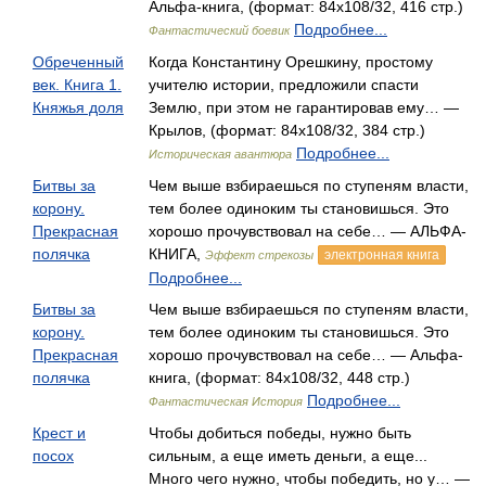
Альфа-книга, (формат: 84x108/32, 416 стр.)
Подробнее...
Фантастический боевик
Обреченный
Когда Константину Орешкину, простому
век. Книга 1.
учителю истории, предложили спасти
Княжья доля
Землю, при этом не гарантировав ему… —
Крылов, (формат: 84x108/32, 384 стр.)
Подробнее...
Историческая авантюра
Битвы за
Чем выше взбираешься по ступеням власти,
корону.
тем более одиноким ты становишься. Это
Прекрасная
хорошо прочувствовал на себе… — АЛЬФА-
полячка
КНИГА,
электронная книга
Эффект стрекозы
Подробнее...
Битвы за
Чем выше взбираешься по ступеням власти,
корону.
тем более одиноким ты становишься. Это
Прекрасная
хорошо прочувствовал на себе… — Альфа-
полячка
книга, (формат: 84x108/32, 448 стр.)
Подробнее...
Фантастическая История
Крест и
Чтобы добиться победы, нужно быть
посох
сильным, а еще иметь деньги, а еще...
Много чего нужно, чтобы победить, но у… —