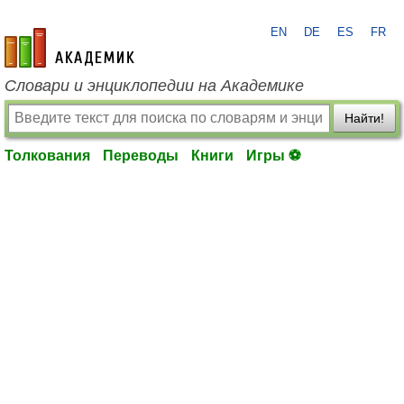
EN
DE
ES
FR
academic.ru
Словари и энциклопедии на Академике
Найти!
Толкования
Переводы
Книги
Игры ⚽