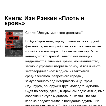
Книга:
Иэн Рэнкин «Плоть и
кровь»
Серия: "Звезды мирового детектива"
В Эдинбурге лето, город принимает ежегодный
фестиваль, на который съезжаются сотни тысяч
гостей со всего мира... Как же инспектор Ребус
ненавидит это время! Телефоныв полиции
надрываются: уличные кражи, мошенничество,
звонки с угрозами взорвать бомбу. А вот и нечто
экстраординарное: в одном из закоулков
средневекового "запретного города",
замурованного под историческим центром
Эдинбурга, обнаружен труп молодого мужчины.
Судя по всему, здесь, в мрачном подземелье, был
совершен ритуал мучительной казни. Что это —
кара за предательство в назидание другим? Но
кто тогда эти "другие"? Члены религиозной секты