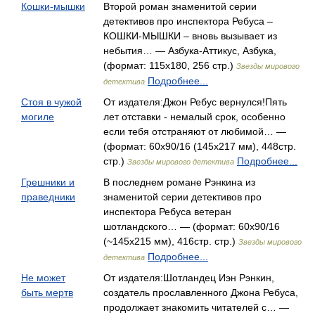
Кошки-мышки
Второй роман знаменитой серии
детективов про инспектора Ребуса –
КОШКИ-МЫШКИ – вновь вызывает из
небытия… — Азбука-Аттикус, Азбука,
(формат: 115x180, 256 стр.)
Звезды мирового
Подробнее...
детектива
Стоя в чужой
От издателя:Джон Ребус вернулся!Пять
могиле
лет отставки - немалый срок, особенно
если тебя отстраняют от любимой… —
(формат: 60x90/16 (145х217 мм), 448стр.
стр.)
Подробнее...
Звезды мирового детектива
Грешники и
В последнем романе Рэнкина из
праведники
знаменитой серии детективов про
инспектора Ребуса ветеран
шотландского… — (формат: 60х90/16
(~145х215 мм), 416стр. стр.)
Звезды мирового
Подробнее...
детектива
Не может
От издателя:Шотландец Иэн Рэнкин,
быть мертв
создатель прославленного Джона Ребуса,
продолжает знакомить читателей с… —