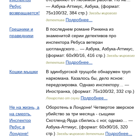
Ребус
— Азбука-Аттикус, Азбука, (формат:
возвращается!
75x100/32, 384 стр.)
Звезды мирового
Подробнее...
детектива
Грешники и
В последнем романе Рэнкина из
праведники
знаменитой серии детективов про
инспектора Ребуса ветеран
шотландского… — Азбука, Азбука-Аттикус,
(формат: 60x90/16, 416 стр.)
Звезды мирового
Подробнее...
детектива
Кошки-мышки
В эдинбургской трущобе обнаружен труп
наркомана. Казалось бы, дело ясное:
передозировка. Однако инспектору… —
Иностранка, (формат: 75x100/32, 332 стр.)
Подробнее...
Лекарство от скуки
Не на жизнь, а
Оборотень в Лондоне! Четвертое зверское
на смерть.
убийство за три месяца - сыщики
Инспектор
Скотленд-Ярда сбились с ног, однако… —
Ребус в
Азбука-Аттикус, (формат: 60x90/16, 320
Лондоне!
стр.)
Подробнее...
Звезды мирового детектива