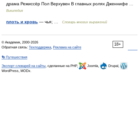
драма Режиссёр Пол Верхувен В главных ролях Дженнифе …
Википедия
плоть и кровь
— чья; …
Словарь многих выражений
© Академик, 2000-2026
18+
Обратная связь:
Техподдержка
,
Реклама на сайте
👣 Путешествия
Экспорт словарей на сайты
, сделанные на PHP,
Joomla,
Drupal,
WordPress, MODx.