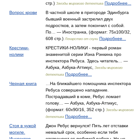
стр.)
Подробнее...
Звезды мирового детектива
Вопрос крови
В частной школе в пригороде Эдинбурга
бывший военный застрелил двух
подростков, а затем покончил с собой.
По… — Иностранка, (формат: 75x100/32,
608 стр.)
Подробнее...
Лекарство от скуки
Крестики-
КРЕСТИКИ-НОЛИКИ - первый роман
нолики
знаменитой серии Иэна Рэнкина про
инспектора Ребуса. Здесь читатель… —
Азбука, Азбука-Аттикус,
Звезды мирового
Подробнее...
детектива
Черная книга
…На ближайшего помощника инспектора
Ребуса совершено нападение.
Пострадавший в коме, Ребус ломает
голову… — Азбука, Азбука-Аттикус,
(формат: 60x90/16, 352 стр.)
Звезды мирового
Подробнее...
детектива
Стоя в чужой
Джон Ребус вернулся! Пять лет отставки
могиле.
немалый срок, особенно если тебя
Инспектор
отстраняют от любимой работы. Но не…