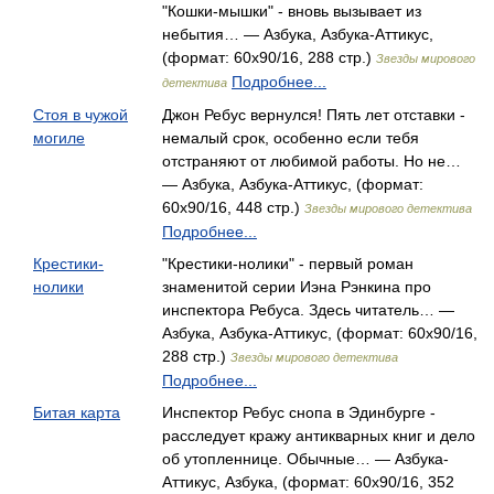
"Кошки-мышки" - вновь вызывает из
небытия… — Азбука, Азбука-Аттикус,
(формат: 60x90/16, 288 стр.)
Звезды мирового
Подробнее...
детектива
Стоя в чужой
Джон Ребус вернулся! Пять лет отставки -
могиле
немалый срок, особенно если тебя
отстраняют от любимой работы. Но не…
— Азбука, Азбука-Аттикус, (формат:
60x90/16, 448 стр.)
Звезды мирового детектива
Подробнее...
Крестики-
"Крестики-нолики" - первый роман
нолики
знаменитой серии Иэна Рэнкина про
инспектора Ребуса. Здесь читатель… —
Азбука, Азбука-Аттикус, (формат: 60x90/16,
288 стр.)
Звезды мирового детектива
Подробнее...
Битая карта
Инспектор Ребус снопа в Эдинбурге -
расследует кражу антикварных книг и дело
об утопленнице. Обычные… — Азбука-
Аттикус, Азбука, (формат: 60x90/16, 352