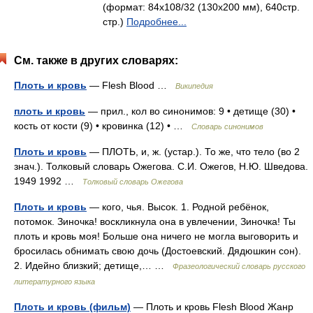
(формат: 84x108/32 (130х200 мм), 640стр.
стр.)
Подробнее...
См. также в других словарях:
Плоть и кровь
— Flesh Blood …
Википедия
плоть и кровь
— прил., кол во синонимов: 9 • детище (30) •
кость от кости (9) • кровинка (12) • …
Словарь синонимов
Плоть и кровь
— ПЛОТЬ, и, ж. (устар.). То же, что тело (во 2
знач.). Толковый словарь Ожегова. С.И. Ожегов, Н.Ю. Шведова.
1949 1992 …
Толковый словарь Ожегова
Плоть и кровь
— кого, чья. Высок. 1. Родной ребёнок,
потомок. Зиночка! воскликнула она в увлечении, Зиночка! Ты
плоть и кровь моя! Больше она ничего не могла выговорить и
бросилась обнимать свою дочь (Достоевский. Дядюшкин сон).
2. Идейно близкий; детище,… …
Фразеологический словарь русского
литературного языка
Плоть и кровь (фильм)
— Плоть и кровь Flesh Blood Жанр