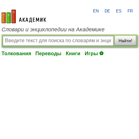
EN
DE
ES
FR
academic.ru
Словари и энциклопедии на Академике
Найти!
Толкования
Переводы
Книги
Игры ⚽