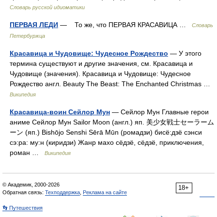
Словарь русской идиоматики
ПЕРВАЯ ЛЕДИ
— То же, что ПЕРВАЯ КРАСАВИЦА …
Словарь
Петербуржца
Красавица и Чудовище: Чудесное Рождество
— У этого
термина существуют и другие значения, см. Красавица и
Чудовище (значения). Красавица и Чудовище: Чудесное
Рождество англ. Beauty The Beast: The Enchanted Christmas …
Википедия
Красавица-воин Сейлор Мун
— Сейлор Мун Главные герои
аниме Сейлор Мун Sailor Moon (англ.) яп. 美少女戦士セーラーム
ーン (яп.) Bishōjo Senshi Sērā Mūn (ромадзи) бисё:дзё сэнси
сэ:ра: му:н (киридзи) Жанр махо сёдзё, сёдзё, приключения,
роман …
Википедия
© Академик, 2000-2026
18+
Обратная связь:
Техподдержка
,
Реклама на сайте
👣 Путешествия