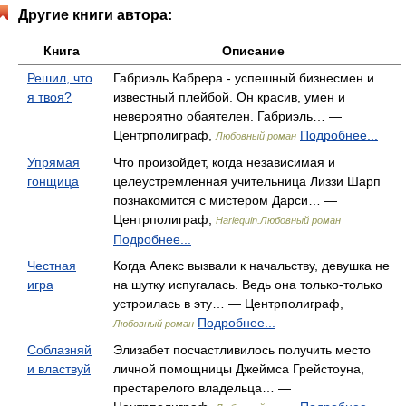
Другие книги автора:
Книга
Описание
Решил, что
Габриэль Кабрера - успешный бизнесмен и
я твоя?
известный плейбой. Он красив, умен и
невероятно обаятелен. Габриэль… —
Центрполиграф,
Подробнее...
Любовный роман
Упрямая
Что произойдет, когда независимая и
гонщица
целеустремленная учительница Лиззи Шарп
познакомится с мистером Дарси… —
Центрполиграф,
Harlequin.Любовный роман
Подробнее...
Честная
Когда Алекс вызвали к начальству, девушка не
игра
на шутку испугалась. Ведь она только-только
устроилась в эту… — Центрполиграф,
Подробнее...
Любовный роман
Соблазняй
Элизабет посчастливилось получить место
и властвуй
личной помощницы Джеймса Грейстоуна,
престарелого владельца… —