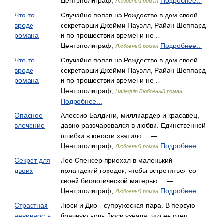
Центрполиграф,
Подробнее...
Любовный роман
Что-то
Случайно попав на Рождество в дом своей
вроде
секретарши Джейми Пауэлл, Райан Шеппард
романа
и по прошествии времени не… —
Центрполиграф,
Подробнее...
Любовный роман
Что-то
Случайно попав на Рождество в дом своей
вроде
секретарши Джейми Пауэлл, Райан Шеппард
романа
и по прошествии времени не… —
Центрполиграф,
Harlequin.Любовный роман
Подробнее...
Опасное
Алессио Балдини, миллиардер и красавец,
влечение
давно разочаровался в любви. Единственной
ошибки в юности хватило… —
Центрполиграф,
Подробнее...
Любовный роман
Секрет для
Лео Спенсер приехал в маленький
двоих
ирландский городок, чтобы встретиться со
своей биологической матерью… —
Центрполиграф,
Подробнее...
Любовный роман
Страстная
Люси и Дио - супружеская пара. В первую
невинность
брачную ночь Люси узнала, что ее отец