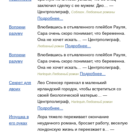
заключил сделку с ее мужем: Дио… —
Центрполиграф,
Соблазн. Любовные романы
Подробнее...
Вопреки
Влюбившись в отъявленного плейбоя Рауля,
разуму
Сара очень скоро понимает, что беременна.
Она не хочет искать… — Центрполиграф,
Подробнее...
Любовный роман
Вопреки
Влюбившись в отъявленного плейбоя Рауля,
разуму
Сара очень скоро понимает, что беременна.
Она не хочет искать… — Центрполиграф,
Подробнее...
Harlequin.Любовный роман
Секрет для
Лео Спенсер приехал в маленький
двоих
ирландский городок, чтобы встретиться со
своей биологической матерью… —
Центрполиграф,
Harlequin.Любовный роман
Подробнее...
Игрушка в
Лора тяжело переживает окончание
его руках
неудачного романа, бросает работу, веселую
лондонскую жизнь и переезжает в… —