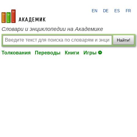
EN
DE
ES
FR
academic.ru
Словари и энциклопедии на Академике
Найти!
Толкования
Переводы
Книги
Игры ⚽