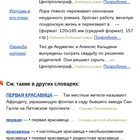
Центрполиграф,
Подробнее...
Любовный роман
Игрушка в
Лора тяжело переживает окончание
его руках
неудачного романа, бросает работу, веселую
лондонскую жизнь и переезжает в… —
(формат: 120х165 мм (средний формат), 157
стр.)
Подробнее...
Harlequin.Любовный роман
Свадьба
Тео де Анджелис и Алексис Кальдини
напоказ
вынуждены сыграть свадьбу по решению
родителей. Они решают скрыть… —
Центрполиграф,
Подробнее...
Любовный роман
См. также в других словарях:
ПЕРВАЯ КРАСАВИЦА
— Так местные жители называют
Афродиту, украшающую фонтан в саду бывшего завода Сан
Галли на Литовском проспекте …
Словарь Петербуржца
первая
— • первая красавица …
Словарь русской идиоматики
красавица
— • настоящая красавица • необыкновенная
красавица • первая красавица • редкостная красавица …