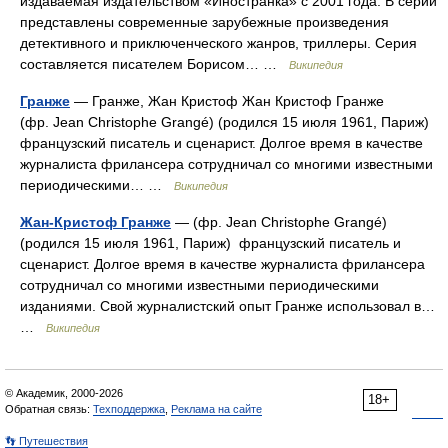
издаваемая издательством «Иностранка» с 2001 года. В серии
представлены современные зарубежные произведения
детективного и приключенческого жанров, триллеры. Серия
составляется писателем Борисом… …
Википедия
Гранже
— Гранже, Жан Кристоф Жан Кристоф Гранже
(фр. Jean Christophe Grangé) (родился 15 июля 1961, Париж)
французский писатель и сценарист. Долгое время в качестве
журналиста фрилансера сотрудничал со многими известными
периодическими… …
Википедия
Жан-Кристоф Гранже
— (фр. Jean Christophe Grangé)
(родился 15 июля 1961, Париж) французский писатель и
сценарист. Долгое время в качестве журналиста фрилансера
сотрудничал со многими известными периодическими
изданиями. Свой журналистский опыт Гранже использовал в…
…
Википедия
© Академик, 2000-2026
18+
Обратная связь:
Техподдержка
,
Реклама на сайте
👣 Путешествия