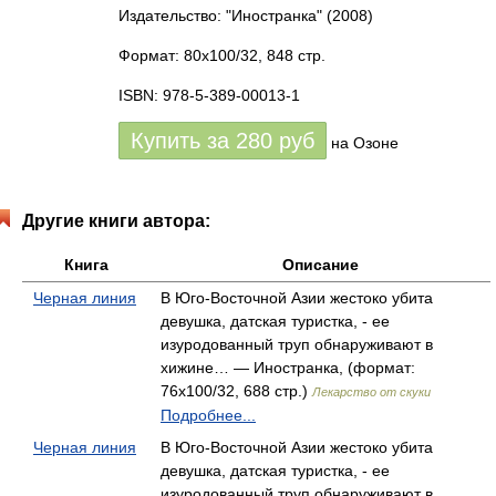
Издательство: "Иностранка"
(2008)
Формат: 80x100/32, 848 стр.
ISBN: 978-5-389-00013-1
Купить за
280
руб
на Озоне
Другие книги автора:
Книга
Описание
Черная линия
В Юго-Восточной Азии жестоко убита
девушка, датская туристка, - ее
изуродованный труп обнаруживают в
хижине… — Иностранка, (формат:
76x100/32, 688 стр.)
Лекарство от скуки
Подробнее...
Черная линия
В Юго-Восточной Азии жестоко убита
девушка, датская туристка, - ее
изуродованный труп обнаруживают в