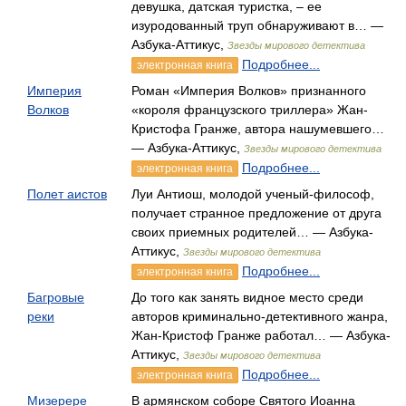
девушка, датская туристка, – ее
изуродованный труп обнаруживают в… —
Азбука-Аттикус,
Звезды мирового детектива
Подробнее...
электронная книга
Империя
Роман «Империя Волков» признанного
Волков
«короля французского триллера» Жан-
Кристофа Гранже, автора нашумевшего…
— Азбука-Аттикус,
Звезды мирового детектива
Подробнее...
электронная книга
Полет аистов
Луи Антиош, молодой ученый-философ,
получает странное предложение от друга
своих приемных родителей… — Азбука-
Аттикус,
Звезды мирового детектива
Подробнее...
электронная книга
Багровые
До того как занять видное место среди
реки
авторов криминально-детективного жанра,
Жан-Кристоф Гранже работал… — Азбука-
Аттикус,
Звезды мирового детектива
Подробнее...
электронная книга
Мизерере
В армянском соборе Святого Иоанна