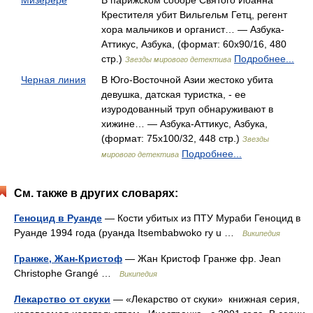
Мизерере
В парижском соборе Святого Иоанна
Крестителя убит Вильгельм Гетц, регент
хора мальчиков и органист… — Азбука-
Аттикус, Азбука, (формат: 60x90/16, 480
стр.)
Подробнее...
Звезды мирового детектива
Черная линия
В Юго-Восточной Азии жестоко убита
девушка, датская туристка, - ее
изуродованный труп обнаруживают в
хижине… — Азбука-Аттикус, Азбука,
(формат: 75x100/32, 448 стр.)
Звезды
Подробнее...
мирового детектива
См. также в других словарях:
Геноцид в Руанде
— Кости убитых из ПТУ Мураби Геноцид в
Руанде 1994 года (руанда Itsembabwoko ry u …
Википедия
Гранже, Жан-Кристоф
— Жан Кристоф Гранже фр. Jean
Christophe Grangé …
Википедия
Лекарство от скуки
— «Лекарство от скуки» книжная серия,