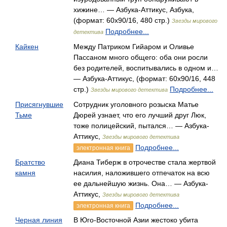
хижине… — Азбука-Аттикус, Азбука,
(формат: 60x90/16, 480 стр.)
Звезды мирового
Подробнее...
детектива
Кайкен
Между Патриком Гийаром и Оливье
Пассаном много общего: оба они росли
без родителей, воспитывались в одном и…
— Азбука-Аттикус, (формат: 60x90/16, 448
стр.)
Подробнее...
Звезды мирового детектива
Присягнувшие
Сотрудник уголовного розыска Матье
Тьме
Дюрей узнает, что его лучший друг Люк,
тоже полицейский, пытался… — Азбука-
Аттикус,
Звезды мирового детектива
Подробнее...
электронная книга
Братство
Диана Тиберж в отрочестве стала жертвой
камня
насилия, наложившего отпечаток на всю
ее дальнейшую жизнь. Она… — Азбука-
Аттикус,
Звезды мирового детектива
Подробнее...
электронная книга
Черная линия
В Юго-Восточной Азии жестоко убита