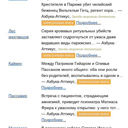
Крестителя в Париже убит чилийский
беженец Вильгельм Гетц, регент хора… —
Азбука-Аттикус,
Звезды мирового детектива
Подробнее...
электронная книга
Лес
Серия кровавых ритуальных убийств
мертвецов
заставляет содрогнуться от ужаса даже
видавших виды парижских… — Азбука-
Аттикус,
Звезды мирового детектива
Подробнее...
электронная книга
Кайкен
Между Патриком Гийаром и Оливье
Пассаном много общего: оба они росли
без родителей, воспитывались в одном и…
— Азбука-Аттикус,
электронная книга
Подробнее...
Пассажир
Встреча с пациентом, страдающим
амнезией, приводит психиатра Матиаса
Фрера к ужасному открытию: у него тот…
— Азбука-Аттикус,
электронная книга
Подробнее...