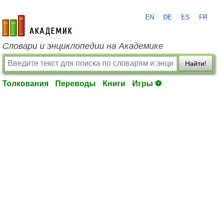
EN
DE
ES
FR
academic.ru
Словари и энциклопедии на Академике
Найти!
Толкования
Переводы
Книги
Игры ⚽