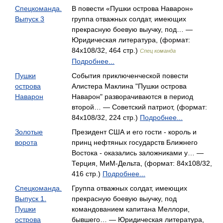
Спецкоманда.
В повести «Пушки острова Наварон»
Выпуск 3
группа отважных солдат, имеющих
прекрасную боевую выучку, под… —
Юридическая литература, (формат:
84x108/32, 464 стр.)
Спец команда
Подробнее...
Пушки
События приключенческой повести
острова
Алистера Маклина "Пушки острова
Наварон
Наварон" разворачиваются в период
второй… — Советский патриот, (формат:
84x108/32, 224 стр.)
Подробнее...
Золотые
Президент США и его гости - король и
ворота
принц нефтяных государств Ближнего
Востока - оказались заложниками у… —
Терция, МиМ-Дельта, (формат: 84x108/32,
416 стр.)
Подробнее...
Спецкоманда.
Группа отважных солдат, имеющих
Выпуск 1.
прекрасную боевую выучку, под
Пушки
командованием капитана Меллори,
острова
бывшего… — Юридическая литература,