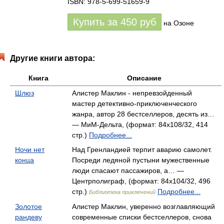
ISBN: 978-5-699-51659-9
Купить за
450
руб
на Озоне
Другие книги автора:
Книга
Описание
Шлюз
Алистер Маклин - непревзойденный
мастер детективно-приключенческого
жанра, автор 28 бестселлеров, десять из…
— МиМ-Дельта, (формат: 84x108/32, 414
стр.)
Подробнее...
Ночи нет
Над Гренландией терпит аварию самолет.
конца
Посреди ледяной пустыни мужественные
люди спасают пассажиров, а… —
Центрполиграф, (формат: 84x104/32, 496
стр.)
Подробнее...
Библиотека приключений
Золотое
Алистер Маклин, уверенно возглавляющий
рандеву
современные списки бестселлеров, снова