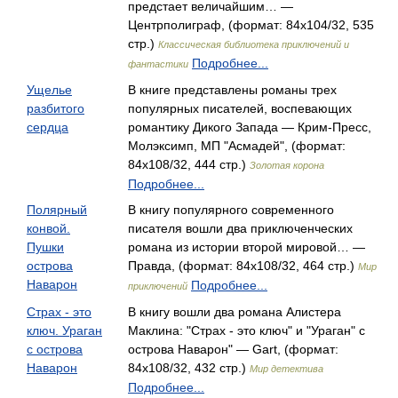
предстает величайшим… —
Центрполиграф, (формат: 84x104/32, 535
стр.)
Классическая библиотека приключений и
Подробнее...
фантастики
Ущелье
В книге представлены романы трех
разбитого
популярных писателей, воспевающих
сердца
романтику Дикого Запада — Крим-Пресс,
Молэксимп, МП "Асмадей", (формат:
84x108/32, 444 стр.)
Золотая корона
Подробнее...
Полярный
В книгу популярного современного
конвой.
писателя вошли два приключенческих
Пушки
романа из истории второй мировой… —
острова
Правда, (формат: 84x108/32, 464 стр.)
Мир
Наварон
Подробнее...
приключений
Страх - это
В книгу вошли два романа Алистера
ключ. Ураган
Маклина: "Страх - это ключ" и "Ураган" с
с острова
острова Наварон" — Gart, (формат:
Наварон
84x108/32, 432 стр.)
Мир детектива
Подробнее...