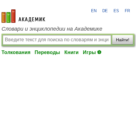
EN
DE
ES
FR
academic.ru
Словари и энциклопедии на Академике
Найти!
Толкования
Переводы
Книги
Игры ⚽