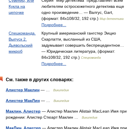
Сувенир, или
Серия "Мир детектива" представляет всем
Кукла на
любителям остросюжетного детектива еще
цепочке
одно произведение… — Валгус, Gart,
(формат: 84x108/32, 192 стр.)
Мир детектива
Подробнее...
Спецкоманда.
Крупный американский гангстер Эицио
Выпуск 2.
Скарлатти, высланный из США,
Дьявольский
задумывает совершить беспрецедентное…
микроб
— Юридическая литература, (формат:
84x108/32, 192 стр.)
Спецкоманда
Подробнее...
См. также в других словарях:
Алистер Маклин
— …
Википедия
Алистер МакЛин
— …
Википедия
Маклин, Алистер
— Алистер Маклин Alistair MacLean Имя при
рождении: Алистер Стюарт Маклин …
Википедия
МакЛин, Алистер
— Алистер Маклин Alistair MacLean Имя при