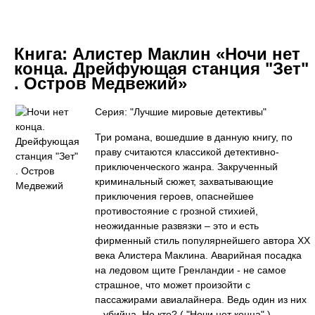
Книга:
Алистер Маклин «Ночи нет
конца. Дрейфующая станция "Зет"
. Остров Медвежий»
Серия: "Лучшие мировые детективы"
Три романа, вошедшие в данную книгу, по
праву считаются классикой детективно-
приключенческого жанра. Закрученный
криминальный сюжет, захватывающие
приключения героев, опаснейшее
противостояние с грозной стихией,
неожиданные развязки – это и есть
фирменный стиль популярнейшего автора ХХ
века Алистера Маклина. Аварийная посадка
на ледовом щите Гренландии - не самое
страшное, что может произойти с
пассажирами авиалайнера. Ведь один из них
– убийца. Но кто? ( "Ночи нет конца" ).