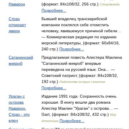
Наварон
(формат: 84x108/32, 256 стр.)
Спецкоманда
Подробнее...
Страх
Бывший владелец транскарибской
отпирает
компании поклялся себе отомстить
двери
человеку, явившемуся причиной гибели…
— Коммерческая редакция по изданию
морской литературы, (формат: 60x84/16,
240 стр.)
Подробнее...
Сатанинский
Предлагаемая повесть Алистера Маклина
микроб
"Сатанинский микроб" впервые
переведена на русский язык. Она… —
Советский патриот, (формат: 84x108/32,
192 стр.)
Любителям острых сюжетов
Подробнее...
Ураган с
Издание 1991 года. Сохранность очень
острова
хорошая. В книгу вошли два романа
Наварон.
Алистер Маклин "Ураган" с острова… —
Страх - это
Gart, (формат: 84x108/32, 432 стр.)
Мир
ключ
Подробнее...
детектива