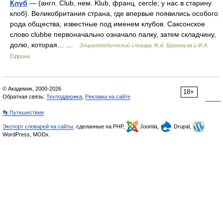
Клуб
— (англ. Club, нем. Klub, франц. cercle; y нас в старину
клоб). Великобритания страна, где впервые появились особого
рода общества, известные под именем клубов. Саксонское
слово clubbe первоначально означало палку, затем складчину,
долю, которая… …
Энциклопедический словарь Ф.А. Брокгауза и И.А.
Ефрона
© Академик, 2000-2026
18+
Обратная связь:
Техподдержка
,
Реклама на сайте
👣 Путешествия
Экспорт словарей на сайты
, сделанные на PHP,
Joomla,
Drupal,
WordPress, MODx.