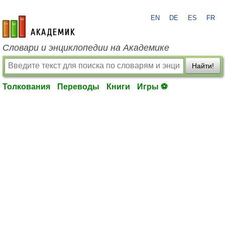
EN
DE
ES
FR
academic.ru
Словари и энциклопедии на Академике
Найти!
Толкования
Переводы
Книги
Игры ⚽