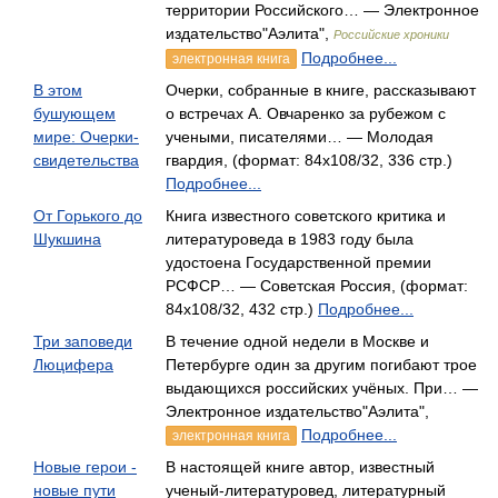
территории Российского… — Электронное
издательство"Аэлита",
Российские хроники
Подробнее...
электронная книга
В этом
Очерки, собранные в книге, рассказывают
бушующем
о встречах А. Овчаренко за рубежом с
мире: Очерки-
учеными, писателями… — Молодая
свидетельства
гвардия, (формат: 84x108/32, 336 стр.)
Подробнее...
От Горького до
Книга известного советского критика и
Шукшина
литературоведа в 1983 году была
удостоена Государственной премии
РСФСР… — Советская Россия, (формат:
84x108/32, 432 стр.)
Подробнее...
Три заповеди
В течение одной недели в Москве и
Люцифера
Петербурге один за другим погибают трое
выдающихся российских учёных. При… —
Электронное издательство"Аэлита",
Подробнее...
электронная книга
Новые герои -
В настоящей книге автор, известный
новые пути
ученый-литературовед, литературный