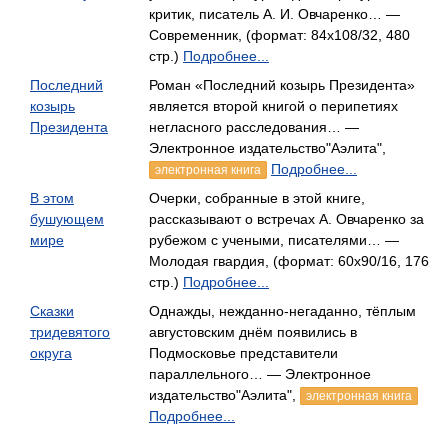
критик, писатель А. И. Овчаренко… —
Современник, (формат: 84x108/32, 480
стр.)
Подробнее...
Последний
Роман «Последний козырь Президента»
козырь
является второй книгой о перипетиях
Президента
негласного расследования… —
Электронное издательство"Аэлита",
Подробнее...
электронная книга
В этом
Очерки, собранные в этой книге,
бушующем
рассказывают о встречах А. Овчаренко за
мире
рубежом с учеными, писателями… —
Молодая гвардия, (формат: 60x90/16, 176
стр.)
Подробнее...
Сказки
Однажды, нежданно-негаданно, тёплым
тридевятого
августовским днём появились в
округа
Подмосковье представители
параллельного… — Электронное
издательство"Аэлита",
электронная книга
Подробнее...