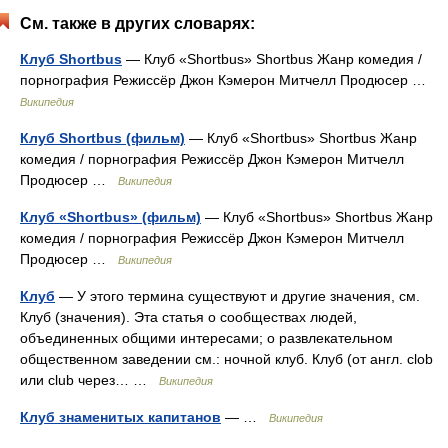
См. также в других словарях:
Клуб Shortbus
— Клуб «Shortbus» Shortbus Жанр комедия /
порнография Режиссёр Джон Кэмерон Митчелл Продюсер …
Википедия
Клуб Shortbus (фильм)
— Клуб «Shortbus» Shortbus Жанр
комедия / порнография Режиссёр Джон Кэмерон Митчелл
Продюсер …
Википедия
Клуб «Shortbus» (фильм)
— Клуб «Shortbus» Shortbus Жанр
комедия / порнография Режиссёр Джон Кэмерон Митчелл
Продюсер …
Википедия
Клуб
— У этого термина существуют и другие значения, см.
Клуб (значения). Эта статья о сообществах людей,
объединенных общими интересами; о развлекательном
общественном заведении см.: ночной клуб. Клуб (от англ. clob
или club через… …
Википедия
Клуб знаменитых капитанов
— …
Википедия