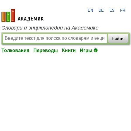
EN
DE
ES
FR
academic.ru
Словари и энциклопедии на Академике
Найти!
Толкования
Переводы
Книги
Игры ⚽