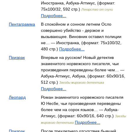
Иностранка, Азбука-Аттикус, (формат:
75x100/32, 592 стр.)
Лекарство от скуки
Подробнее...
Пентаграмма
В спокойном и сонном летнем Осло
совершено убийство - дерзкое и
вызывающее. Виновник оставил полиции
не… — Иностранка, (формат: 75x100/32,
480 стр.)
Подробнее...
Призрак
Впервые на русском! Новый детектив
знаменитого норвежского писателя, чьи
произведения переведены более чем… —
Азбука-Аттикус, Азбука, (формат: 60x90/16,
512 стр.)
Звезды мирового детектива
Подробнее...
Леопард
Роман знаменитого норвежского писателя
Ю Несбе, чьи произведения переведены
более чем на сорок языков… — Азбука-
Аттикус, (формат: 60x90/16, 640 стр.)
Звезды
Подробнее...
мирового детектива
Призрак
После трехлетнего отсутствия бывший