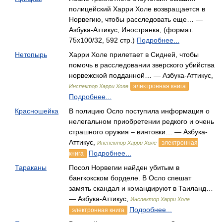
полицейский Харри Холе возвращается в
Норвегию, чтобы расследовать еще… —
Азбука-Аттикус, Иностранка, (формат:
75x100/32, 592 стр.)
Подробнее...
Нетопырь
Харри Холе прилетает в Сидней, чтобы
помочь в расследовании зверского убийства
норвежской подданной… — Азбука-Аттикус,
электронная книга
Инспектор Харри Холе
Подробнее...
Красношейка
В полицию Осло поступила информация о
нелегальном приобретении редкого и очень
страшного оружия – винтовки… — Азбука-
Аттикус,
электронная
Инспектор Харри Холе
Подробнее...
книга
Тараканы
Посол Норвегии найден убитым в
бангкокском борделе. В Осло спешат
замять скандал и командируют в Таиланд…
— Азбука-Аттикус,
Инспектор Харри Холе
Подробнее...
электронная книга