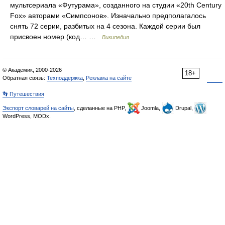
мультсериала «Футурама», созданного на студии «20th Century
Fox» авторами «Симпсонов». Изначально предполагалось
снять 72 серии, разбитых на 4 сезона. Каждой серии был
присвоен номер (код… …
Википедия
© Академик, 2000-2026
18+
Обратная связь:
Техподдержка
,
Реклама на сайте
👣 Путешествия
Экспорт словарей на сайты
, сделанные на PHP,
Joomla,
Drupal,
WordPress, MODx.