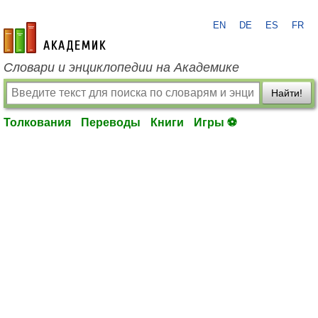
EN
DE
ES
FR
academic.ru
Словари и энциклопедии на Академике
Найти!
Толкования
Переводы
Книги
Игры ⚽