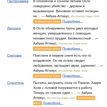
Пентаграмма
В спокойном и сонном летнем Осло
совершено убийство – дерзкое и
вызывающее. Виновник оставил полиции
не… — Азбука-Аттикус,
Инспектор Харри Холе
Подробнее...
электронная книга
Леопард
В Осло обнаружены трупы двух молодых
женщин, умерщвленных с помощью
неизвестного орудия. Безжалостный… —
Азбука-Аттикус,
Инспектор Харри Холе
Подробнее...
электронная книга
Снеговик
Поистине в первом снеге есть что-то
колдовское. Он не только сводит
любовников, заглушает звуки, удлиняет… —
Азбука-Аттикус,
Инспектор Харри Холе
Подробнее...
электронная книга
Спаситель
Пытаясь заглушить тоску по Ракели, Харри
Холе с головой погружается в работу.
Теперь он совсем один –… — Азбука-
Аттикус,
электронная
Инспектор Харри Холе
Подробнее...
книга