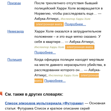
Призрак
После трехлетнего отсутствия бывший
полицейский Харри Холе возвращается в
Норвегию, чтобы расследовать еще… —
Азбука-Аттикус,
Инспектор Харри Холе
Подробнее...
электронная книга
Немезида
Харри Холе оказался в затруднительном
положении – и это еще мягко сказано. У
себя в квартире… — Азбука-Аттикус,
электронная книга
Инспектор Харри Холе
Подробнее...
Полиция
Когда офицера полиции находят мертвым
на месте давнего нераскрытого убийства, в
расследовании которого он… — Азбука-
Аттикус,
электронная
Инспектор Харри Холе
Подробнее...
книга
См. также в других словарях:
Список эпизодов мультсериала «Футурама»
— Основная
статья: Футурама Список и краткое описание серий