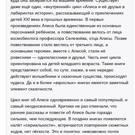
куда она забирается на машине времени. Существует
даже ещё один, «внутренний» цикл «Алиса и её друзья в
лабиринтах истории», рассказывающий о приключениях
детей XXI века в прошлых временах. В первых
произведениях Алиса была единственным из основных
персонажей ребёнком, а повествование велось от лица
космобиолога профессора Селезнёва, отца Алисы. Позже
повествование стало вестись от третьего лица, а
основными героями, вместе с Алисой, стали её
ровесники — одноклассники и друзья. Часть книг цикла
ориентирована на детей младшего возраста. Такие книги
представляют собой, по сути, сказки, в них нередко
действуют волшебники и сказочные существа, происходят
чудеса. Да и в более «взрослых» книгах имеется заметный
элемент сказочности.
Цикл книг об Алисе одновременно и самый популярный, и
самый неоднозначный. Критики не раз отмечали, что
ранние рассказы и повести об Алисе были гораздо
сильнее, чем последующие. В поздних книгах появляется
налёт «сериальности», встречаются повторения сюжетных
ходов, нет лёгкости. Это и понятно: невозможно почти