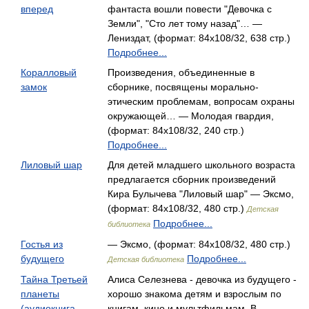
вперед
фантаста вошли повести "Девочка с
Земли", "Сто лет тому назад"… —
Лениздат, (формат: 84x108/32, 638 стр.)
Подробнее...
Коралловый
Произведения, объединенные в
замок
сборнике, посвящены морально-
этическим проблемам, вопросам охраны
окружающей… — Молодая гвардия,
(формат: 84x108/32, 240 стр.)
Подробнее...
Лиловый шар
Для детей младшего школьного возраста
предлагается сборник произведений
Кира Булычева "Лиловый шар" — Эксмо,
(формат: 84x108/32, 480 стр.)
Детская
Подробнее...
библиотека
Гостья из
— Эксмо, (формат: 84x108/32, 480 стр.)
будущего
Подробнее...
Детская библиотека
Тайна Третьей
Алиса Селезнева - девочка из будущего -
планеты
хорошо знакома детям и взрослым по
(аудиокнига
книгам, кино и мультфильмам. В… —