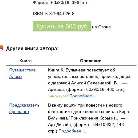
Формат: 60x90/16, 396 стр.
ISBN: 5-87994-026-8
Купить за
500
руб
на Озоне
Другие книги автора:
Книга
Описание
Путешествие
Книга К. Булычева повествует об
Алисы
увлекательных историях, происходящих
с девочкой Алисой Селезневой. В… —
Армада, (формат: 60x90/16, 430 стр.)
Подробнее...
Замок чудес
Предсказатель
В книгу вошли три повести из нового
прошлого
фантастико-детективного сериала Кира
Булычева "Приключения Коры из… —
Арт Дизайн, (формат: 84x108/32, 448
стр.)
Подробнее...