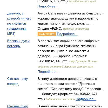
60x90/16, 192 стр.)
Калейдоскоп историй
Подробнее...
Девочка, с
Алиса Селезнева - девочка из будущего -
которой ничего
хорошо знакома детям и взрослым по
не случится
книгам, кино и мультфильмам… —
(аудиокнига
Студия АРДИС,
Детская аудиокнига
MP3)
Подробнее...
аудиокнига
Великий дух и
В первый том серии полного собрания
беглецы
сочинений Кира Булычева включены
повести из цикла о космическом
докторе… — Хронос, (формат:
84x108/32, 448 стр.)
Кир Булычев. Полное
собрание сочинений. Взрослая фантастика
Подробнее...
Сто лет тому
В книгу известного детского писателя-
вперед
фантаста вошли повести "Девочка с
земли", "Сто лет тому назад", "Миллион…
— Лениздат, (формат: 84x108/32, 671
стр.)
Подробнее...
Библиотека для детей
Сто лет тому
В книгу известного советского писателя-