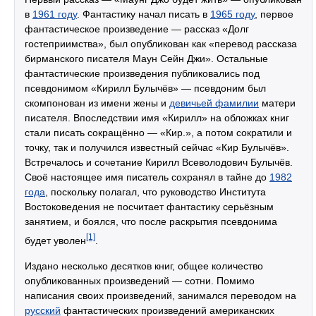
в
1961 году
. Фантастику начал писать в
1965 году
, первое
фантастическое произведение — рассказ «Долг
гостеприимства», был опубликован как «перевод рассказа
бирманского писателя Маун Сейн Джи». Остальные
фантастические произведения публиковались под
псевдонимом «Кирилл Булычёв» — псевдоним был
скомпонован из имени жены и
девичьей фамилии
матери
писателя. Впоследствии имя «Кирилл» на обложках книг
стали писать сокращённо — «Кир.», а потом сократили и
точку, так и получился известный сейчас «Кир Булычёв».
Встречалось и сочетание Кирилл Всеволодович Булычёв.
Своё настоящее имя писатель сохранял в тайне до
1982
года
, поскольку полагал, что руководство Института
Востоковедения не посчитает фантастику серьёзным
занятием, и боялся, что после раскрытия псевдонима
[1]
будет уволен
.
Издано несколько десятков книг, общее количество
опубликованных произведений — сотни. Помимо
написания своих произведений, занимался переводом на
русский
фантастических произведений американских