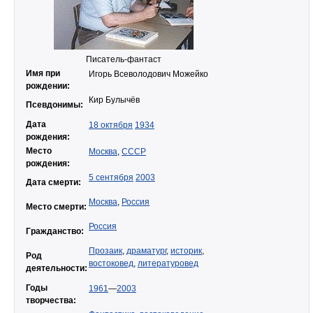
Писатель-фантаст
Имя при
Игорь Всеволодович Можейко
рождении:
Кир Булычёв
Псевдонимы:
Дата
18 октября
1934
рождения:
Место
Москва
,
СССР
рождения:
5 сентября
2003
Дата смерти:
Москва
,
Россия
Место смерти:
Россия
Гражданство:
Прозаик
,
драматург
,
историк
,
Род
востоковед
,
литературовед
деятельности:
Годы
1961
—
2003
творчества: