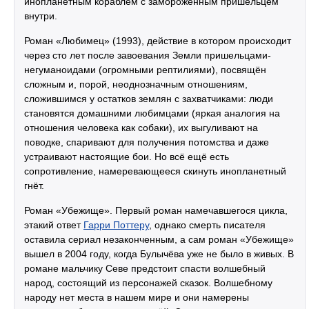
инопланетным кораблём с замороженным пришельцем
внутри.
Роман «Любимец» (1993), действие в котором происходит
через сто лет после завоевания Земли пришельцами-
негуманоидами (огромными рептилиями), посвящён
сложным и, порой, неоднозначным отношениям,
сложившимся у остатков землян с захватчиками: люди
становятся домашними любимцами (яркая аналогия на
отношения человека как собаки), их выгуливают на
поводке, спаривают для получения потомства и даже
устраивают настоящие бои. Но всё ещё есть
сопротивление, намеревающееся скинуть инопланетный
гнёт.
Роман «Убежище». Первый роман намечавшегося цикла,
этакий ответ
Гарри Поттеру
, однако смерть писателя
оставила сериал незаконченным, а сам роман «Убежище»
вышел в 2004 году, когда Булычёва уже не было в живых. В
романе мальчику Севе предстоит спасти волшебный
народ, состоящий из персонажей сказок. Волшебному
народу нет места в нашем мире и они намерены