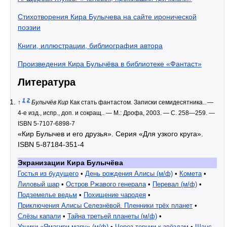
Стихотворения Кира Булычева на сайте иронической
поэзии
Книги, иллюстрации, библиография автора
Произведения Кира Булычёва в библиотеке «Фантаст»
Литература
1
2
↑
Булычёв Кир
Как стать фантастом. Записки семидесятника.. —
4-е изд., испр., доп. и сокращ.. — М.: Дрофа, 2003. — С. 258—259. —
ISBN 5-7107-6898-7
«Кир Булычев и его друзья». Серия «Для узкого круга».
ISBN 5-87184-351-4
Экранизации
Кира Булычёва
Гостья из будущего
•
День рождения Алисы (м/ф)
•
Комета
•
Лиловый шар
•
Остров Ржавого генерала
•
Перевал (м/ф)
•
Подземелье ведьм
•
Похищение чародея
•
Приключения Алисы Селезнёвой. Пленники трёх планет
•
Слёзы капали
•
Тайна третьей планеты (м/ф)
•
Узники «Ямагири-мару» (м/ф)
•
Через тернии к звёздам
•
Шанс