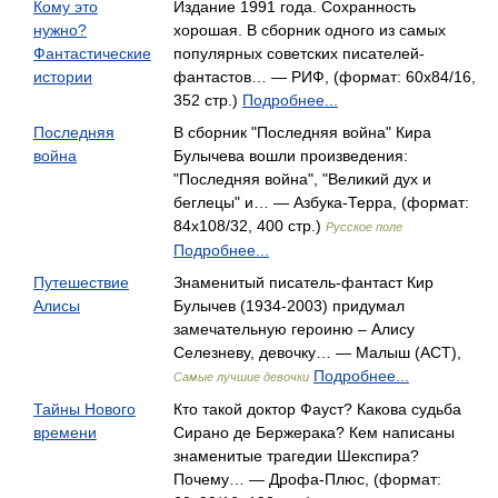
Кому это
Издание 1991 года. Сохранность
нужно?
хорошая. В сборник одного из самых
Фантастические
популярных советских писателей-
истории
фантастов… — РИФ, (формат: 60x84/16,
352 стр.)
Подробнее...
Последняя
В сборник "Последняя война" Кира
война
Булычева вошли произведения:
"Последняя война", "Великий дух и
беглецы" и… — Азбука-Терра, (формат:
84x108/32, 400 стр.)
Русское поле
Подробнее...
Путешествие
Знаменитый писатель-фантаст Кир
Алисы
Булычев (1934-2003) придумал
замечательную героиню – Алису
Селезневу, девочку… — Малыш (АСТ),
Подробнее...
Самые лучшие девочки
Тайны Нового
Кто такой доктор Фауст? Какова судьба
времени
Сирано де Бержерака? Кем написаны
знаменитые трагедии Шекспира?
Почему… — Дрофа-Плюс, (формат: