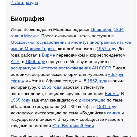
4
Литература
Биография
Игорь Всеволодович Можейко родился
18 октября
1934
года
в
Москве
. После окончания школы поступил в
Московский государственный институт иностранных языков
имени Мориса Тореза
, который окончил в
1957 году
. Два
года работал в
Бирме
переводчиком и корреспондентом
АПН
, в
1959 году
вернулся в Москву и поступил в
аспирантуру
Института востоковедения
АН СССР
. Писал
историко-географические очерки для журналов
«Вокруг
света»
и «Азия и Африка сегодня». В
1962 году
окончил
аспирантуру, с
1963 года
работал в Институте
востоковедения, специализируясь на истории
Бирмы
. В
1965 году
защитил кандидатскую
диссертацию
по теме
«Паганское государство (XI—XIII века)», в
1981 году
—
докторскую диссертацию по теме «Буддийская
сангха
и
государство в Бирме». В научном сообществе известен
трудами по истории
Юго-Восточной Азии
.
Первый рассказ — «Маунг Джо будет жить» — опубликован