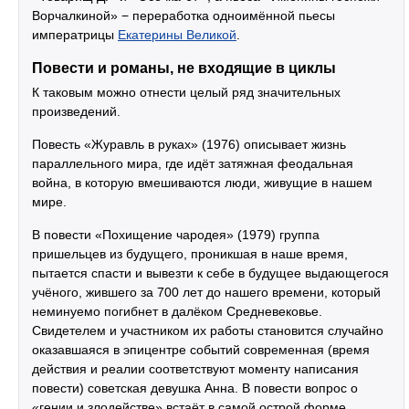
Ворчалкиной» − переработка одноимённой пьесы
императрицы
Екатерины Великой
.
Повести и романы, не входящие в циклы
К таковым можно отнести целый ряд значительных
произведений.
Повесть «Журавль в руках» (1976) описывает жизнь
параллельного мира, где идёт затяжная феодальная
война, в которую вмешиваются люди, живущие в нашем
мире.
В повести «Похищение чародея» (1979) группа
пришельцев из будущего, проникшая в наше время,
пытается спасти и вывезти к себе в будущее выдающегося
учёного, жившего за 700 лет до нашего времени, который
неминуемо погибнет в далёком Средневековье.
Свидетелем и участником их работы становится случайно
оказавшаяся в эпицентре событий современная (время
действия и реалии соответствуют моменту написания
повести) советская девушка Анна. В повести вопрос о
«гении и злодействе» встаёт в самой острой форме.