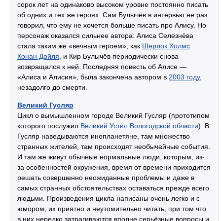
сорок лет на одинаково высоком уровне постоянно писать
об одних и тех же героях. Сам Булычёв в интервью не раз
говорил, что ему не хочется больше писать про Алису. Но
персонаж оказался сильнее автора: Алиса Селезнёва
стала таким же «вечным героем», как
Шерлок Холмс
Конан Дойля
, и Кир Булычёв периодически снова
возвращался к ней. Последняя повесть об Алисе —
«Алиса и Алисия», была закончена автором в
2003 году
,
незадолго до смерти.
Великий Гусляр
Цикл о вымышленном городе Великий Гусляр (прототипом
которого послужил
Великий Устюг
Вологодской области
). В
Гусляр наведываются инопланетяне, там множество
странных жителей, там происходят необычайные события.
И там же живут обычные нормальные люди, которым, из-
за особенностей окружения, время от времени приходится
решать совершенно неожиданные проблемы и даже в
самых странных обстоятельствах оставаться прежде всего
людьми. Произведения цикла написаны очень легко и с
юмором, их приятно и неутомительно читать, при том что
в них нередко затрагиваются вполне серьёзные вопросы и