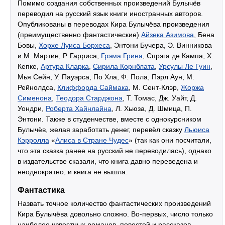
Помимо создания собственных произведений Булычёв
переводил на русский язык книги иностранных авторов.
Опубликованы в переводах Кира Булычёва произведения
(преимущественно фантастические)
Айзека Азимова
, Бена
Бовы,
Хорхе Луиса Борхеса
, Энтони Бучера, Э. Винникова
и М. Мартин, Р. Гарриса,
Грэма Грина
, Спрэга де Кампа, Х.
Кепке,
Артура Кларка
,
Сирила Корнблата
,
Урсулы Ле Гуин
,
Мья Сейн, У. Пауэрса, По Хла, Ф. Пола, Пэрл Аун, М.
Рейнолдса,
Клиффорда Саймака
, М. Сент-Клэр,
Жоржа
Сименона
,
Теодора Старджона
, Т. Томас, Дж. Уайт, Д.
Уондри,
Роберта Хайнлайна
, Л. Хьюза, Д. Шмица, П.
Энтони. Также в студенчестве, вместе с однокурсником
Булычёв, желая заработать денег, перевёл сказку
Льюиса
Кэрролла
«
Алиса в Стране Чудес
» (так как они посчитали,
что эта сказка ранее на русский не переводилась), однако
в издательстве сказали, что книга давно переведена и
неоднократно, и книга не вышла.
Фантастика
Назвать точное количество фантастических произведений
Кира Булычёва довольно сложно. Во-первых, число только
наиболее известных романов, повестей и рассказов