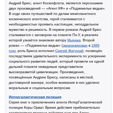
Андрей Брюс, агент Космофлота, является персонажем
двух произведений — «Агент КФ» и «Подземелье ведьм».
В ходе своих путешествий по делам межпланетного
космического агентства, герой сталкивается с
необходимостью проявить настоящее, неподдельное
мужество и решимость. В первом романе Андрей Брюс
сталкивается с заговором на планете Пэ-У, в реалиях
которой узнаётся знакомая автору
Мьянма
. Второй
роман — «Подземелье ведьм» (
экранизирован
в
1989
году
, роль Брюса исполнил
Сергей Жигунов
), посвящён
последствиям удивительного эксперимента по ускорению
социального развития людей, который провели на одной
дальней планете неведомые представители
высокоразвитой цивилизации. Произведения,
посвящённые Андрею Брюсу, написаны в жёсткой,
достоверной манере, особое внимание в них уделено
моральным и социальным вопросам.
Интергалактическая полиция
Серия книг о приключениях агента ИнтерГалактической
полиции Коры Орват. Время действия приблизительно
соответствует времени действия книг про Алису