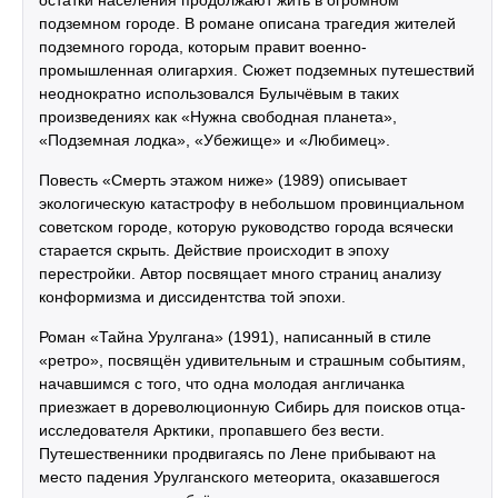
остатки населения продолжают жить в огромном
подземном городе. В романе описана трагедия жителей
подземного города, которым правит военно-
промышленная олигархия. Сюжет подземных путешествий
неоднократно использовался Булычёвым в таких
произведениях как «Нужна свободная планета»,
«Подземная лодка», «Убежище» и «Любимец».
Повесть «Смерть этажом ниже» (1989) описывает
экологическую катастрофу в небольшом провинциальном
советском городе, которую руководство города всячески
старается скрыть. Действие происходит в эпоху
перестройки. Автор посвящает много страниц анализу
конформизма и диссидентства той эпохи.
Роман «Тайна Урулгана» (1991), написанный в стиле
«ретро», посвящён удивительным и страшным событиям,
начавшимся с того, что одна молодая англичанка
приезжает в дореволюционную Сибирь для поисков отца-
исследователя Арктики, пропавшего без вести.
Путешественники продвигаясь по Лене прибывают на
место падения Урулганского метеорита, оказавшегося