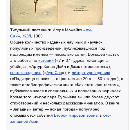
Титульный лист книги Игоря Можейко «
Аун
Сан
»,
ЖЗЛ
, 1965
Общее количество изданных научных и научно-
популярных произведений, публиковавшихся под
настоящим именем — несколько сотен. Большей частью
это работы по
истории
(«7 и 37 чудес», «Женщины-
убийцы», «Артур Конан Дойл и Джек-потрошитель»),
востоковедению
(«
Аун Сан
»), и
литературоведению
(«Падчерица эпохи» — о фантастике 20-х — 30-х годов), а
также автобиографическая книга «Как стать фантастом»,
публиковавшиеся в специальных и популярных журналах.
Кроме того, из-под пера Булычёва вышло более двухсот
стихотворений и несколько рассказов-миниатюр. В книге
«Западный ветер — ясная погода» популярно
описываются события
Второй мировой войны
в
юго-
западной Азии
.