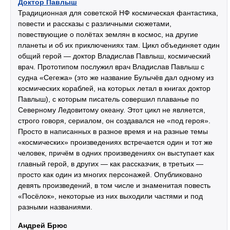
Доктор Павлыш
Традиционная для советской НФ космическая фантастика,
повести и рассказы с различными сюжетами,
повествующие о полётах землян в космос, на другие
планеты и об их приключениях там. Цикл объединяет один
общий герой — доктор Владислав Павлыш, космический
врач. Прототипом послужил врач Владислав Павлыш с
судна «Сегежа» (это же название Булычёв дал одному из
космических кораблей, на которых летал в книгах доктор
Павлыш), с которым писатель совершил плаванье по
Северному Ледовитому океану. Этот цикл не является,
строго говоря, сериалом, он создавался не «под героя».
Просто в написанных в разное время и на разные темы
«космических» произведениях встречается один и тот же
человек, причём в одних произведениях он выступает как
главный герой, в других — как рассказчик, в третьих —
просто как один из многих персонажей. Опубликовано
девять произведений, в том числе и знаменитая повесть
«Посёлок», некоторые из них выходили частями и под
разными названиями.
Андрей Брюс