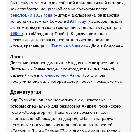
быть свидетелями таких событий альтернативной истории,
как освобождение царской семьи Колчаком после
революции 1917 года
(«Штурм Дюльбера»), разработка
концепции атомной бомбы в
1934 году
(«Заповедник для
академиков») и даже возрождение Ленина в младенце в
1990-х
гг. («Младенец Фрей»). К циклу примыкает
несколько детективных, нефантастических романов:
«Усни, красавица»,
«Таких не убивают»
«Дом в Лондоне».
Лигон
Действие романов дилогии: «На днях землетрясение в
Лигоне» и «Голые люди» происходит в вымышленной
стране Лигон в
юго-восточной Азии
. Прототипом
послужила Бирма, в которой автор провёл несколько лет.
Драматургия
Кир Булычёв написал несколько пьес, некоторые из
которых специально для режиссёра Андрея Россинского −
театр «Лаборатория». Некоторые пьесы он писал
специально: «Крокодил на дворе», «Ночь в награду»,
некоторые получались из переработанных повестей:
«Товарищ Д.» и «Осечка-67», а пьеса «Именины госпожи