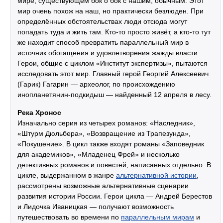
мире, существующем бок о бок с нашим, обычным. Этот
мир очень похож на наш, но практически безлюден. При
определённых обстоятельствах люди отсюда могут
попадать туда и жить там. Кто-то просто живёт, а кто-то тут
же находит способ превратить параллельный мир в
источник обогащения и удовлетворения жажды власти.
Герои, общие с циклом «Институт экспертизы», пытаются
исследовать этот мир. Главный герой Георгий Алексеевич
(Гарик) Гагарин — археолог, по происхождению
инопланетянин-подкидыш — найденный 12 апреля в лесу.
Река Хронос
Изначально серия из четырех романов: «Наследник»,
«Штурм Дюльбера», «Возвращение из Трапезунда»,
«Покушение». В цикл также входят романы «Заповедник
для академиков», «Младенец Фрей» и несколько
детективных романов и повестей, написанных отдельно. В
цикле, выдержанном в жанре
альтернативной истории
,
рассмотрены возможные альтернативные сценарии
развития истории России. Герои цикла — Андрей Берестов
и Лидочка Иваницкая — получают возможность
путешествовать во времени по
параллельным мирам
и