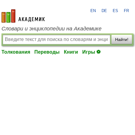
EN
DE
ES
FR
academic.ru
Словари и энциклопедии на Академике
Найти!
Толкования
Переводы
Книги
Игры ⚽