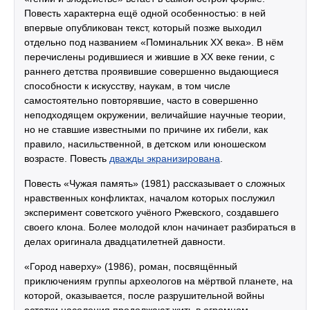
Повесть характерна ещё одной особенностью: в ней
впервые опубликован текст, который позже выходил
отдельно под названием «Поминальник XX века». В нём
перечислены родившиеся и жившие в XX веке гении, с
раннего детства проявившие совершенно выдающиеся
способности к искусству, наукам, в том числе
самостоятельно повторявшие, часто в совершенно
неподходящем окружении, величайшие научные теории,
но не ставшие известными по причине их гибели, как
правило, насильственной, в детском или юношеском
возрасте. Повесть
дважды экранизирована
.
Повесть «Чужая память» (1981) рассказывает о сложных
нравственных конфликтах, началом которых послужил
эксперимент советского учёного Ржевского, создавшего
своего клона. Более молодой клон начинает разбираться в
делах оригинала двадцатилетней давности.
«Город наверху» (1986), роман, посвящённый
приключениям группы археологов на мёртвой планете, на
которой, оказывается, после разрушительной войны