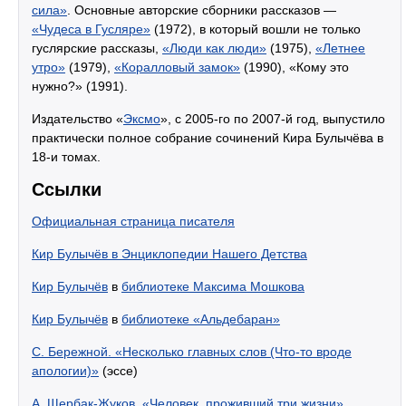
сила»
. Основные авторские сборники рассказов —
«Чудеса в Гусляре»
(1972), в который вошли не только
гуслярские рассказы,
«Люди как люди»
(1975),
«Летнее
утро»
(1979),
«Коралловый замок»
(1990), «Кому это
нужно?» (1991).
Издательство «
Эксмо
», с 2005-го по 2007-й год, выпустило
практически полное собрание сочинений Кира Булычёва в
18-и томах.
Ссылки
Официальная страница писателя
Кир Булычёв в Энциклопедии Нашего Детства
Кир Булычёв
в
библиотеке Максима Мошкова
Кир Булычёв
в
библиотеке «Альдебаран»
С. Бережной. «Несколько главных слов (Что-то вроде
апологии)»
(эссе)
А. Щербак-Жуков. «Человек, проживший три жизни»