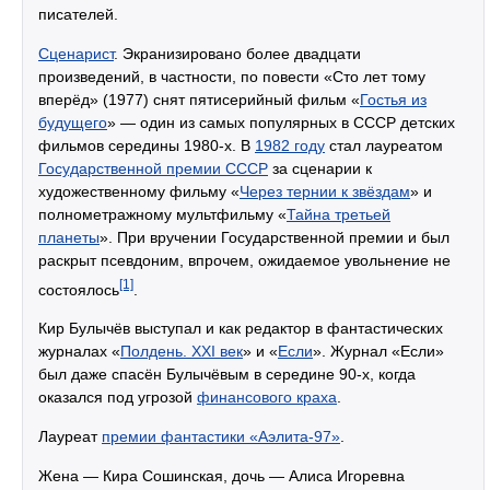
писателей.
Сценарист
. Экранизировано более двадцати
произведений, в частности, по повести «Сто лет тому
вперёд» (1977) снят пятисерийный фильм «
Гостья из
будущего
» — один из самых популярных в СССР детских
фильмов середины 1980-х. В
1982 году
стал лауреатом
Государственной премии СССР
за сценарии к
художественному фильму «
Через тернии к звёздам
» и
полнометражному мультфильму «
Тайна третьей
планеты
». При вручении Государственной премии и был
раскрыт псевдоним, впрочем, ожидаемое увольнение не
[1]
состоялось
.
Кир Булычёв выступал и как редактор в фантастических
журналах «
Полдень. XXI век
» и «
Если
». Журнал «Если»
был даже спасён Булычёвым в середине 90-х, когда
оказался под угрозой
финансового краха
.
Лауреат
премии фантастики «Аэлита-97»
.
Жена — Кира Сошинская, дочь — Алиса Игоревна