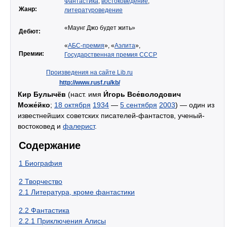
Фантастика
,
востоковедение
,
Жанр:
литературоведение
«Маунг Джо будет жить»
Дебют:
«
АБС-премия
», «
Аэлита
»,
Премии:
Государственная премия СССР
Произведения на сайте Lib.ru
http://www.rusf.ru/kb/
Кир Булычёв
(наст. имя
И́горь Все́володович
Може́йко
;
18 октября
1934
—
5 сентября
2003
) — один из
известнейших советских писателей-фантастов, ученый-
востоковед и
фалерист
.
Содержание
1
Биография
2
Творчество
2.1
Литература, кроме фантастики
2.2
Фантастика
2.2.1
Приключения Алисы