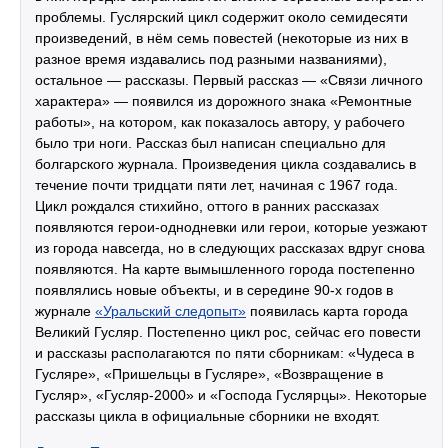
проблемы. Гуслярский цикл содержит около семидесяти
произведений, в нём семь повестей (некоторые из них в
разное время издавались под разными названиями),
остальное — рассказы. Первый рассказ — «Связи личного
характера» — появился из дорожного знака «Ремонтные
работы», на котором, как показалось автору, у рабочего
было три ноги. Рассказ был написан специально для
болгарского журнала. Произведения цикла создавались в
течение почти тридцати пяти лет, начиная с 1967 года.
Цикл рождался стихийно, оттого в ранних рассказах
появляются герои-однодневки или герои, которые уезжают
из города навсегда, но в следующих рассказах вдруг снова
появляются. На карте вымышленного города постепенно
появлялись новые объекты, и в середине 90-х годов в
журнале
«Уральский следопыт»
появилась карта города
Великий Гусляр. Постепенно цикл рос, сейчас его повести
и рассказы располагаются по пяти сборникам: «Чудеса в
Гусляре», «Пришельцы в Гусляре», «Возвращение в
Гусляр», «Гусляр-2000» и «Господа Гуслярцы». Некоторые
рассказы цикла в официальные сборники не входят.